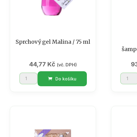
Sprchový gel Malina / 75 ml
šamp
44,77
Kč
9
(vč. DPH)
Sprchový
Mrtvé
Do košíku
gel
moře
Malina
šampon
/
200
75
ml
ml
množst
množství