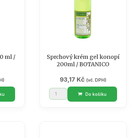
množství
 ml /
Sprchový krém gel konopí
200ml / BOTANICO
93,17
Kč
H)
(vč. DPH)
Sprchový
ku
Do košíku
krém
gel
konopí
200ml
/
BOTANICO