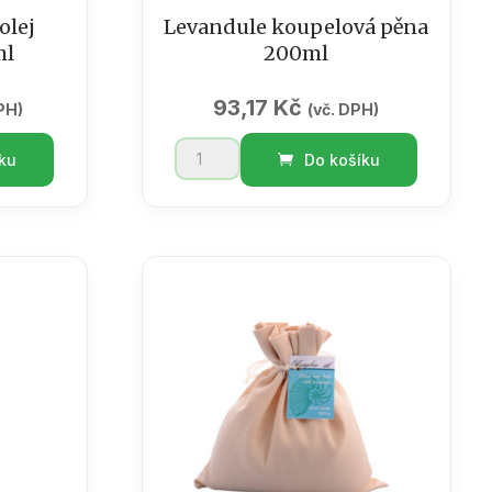
olej
Levandule koupelová pěna
ml
200ml
93,17
Kč
PH)
(vč. DPH)
Levandule
ku
Do košíku
koupelová
pěna
200ml
množství