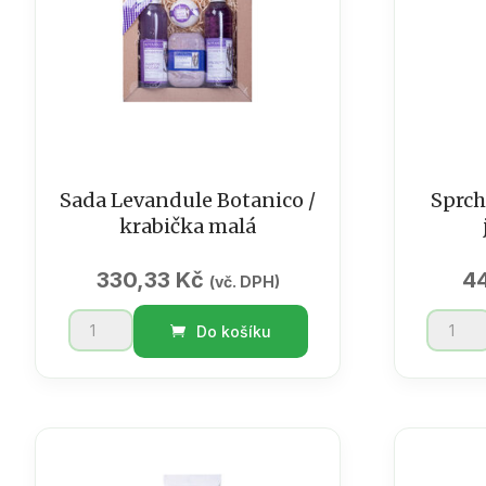
Sada Levandule Botanico /
Sprch
krabička malá
330,33
Kč
4
(vč. DPH)
Sada
Sprcho
Do košíku
Levandule
gel
Botanico
Granát
/
jablko
krabička
/
malá
75
množství
ml