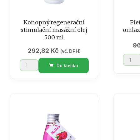
Konopný regenerační
Ple
stimulační masážní olej
omlaz
500 ml
9
292,82
Kč
(vč. DPH)
Pleťový
Konopný
krém
Do košíku
regenerační
noční
stimulační
omlazo
masážní
Konopí
olej
75
500
ml
ml
množst
množství