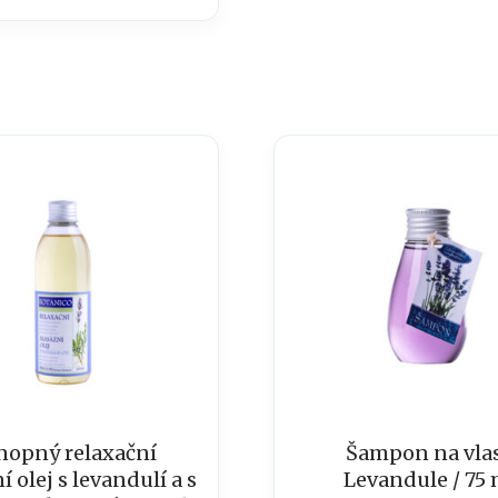
nopný relaxační
Šampon na vla
 olej s levandulí a s
Levandule / 75 