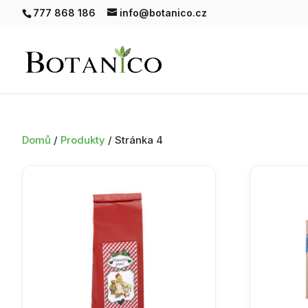
777 868 186
info@botanico.cz
Domů
/
Produkty
/ Stránka 4