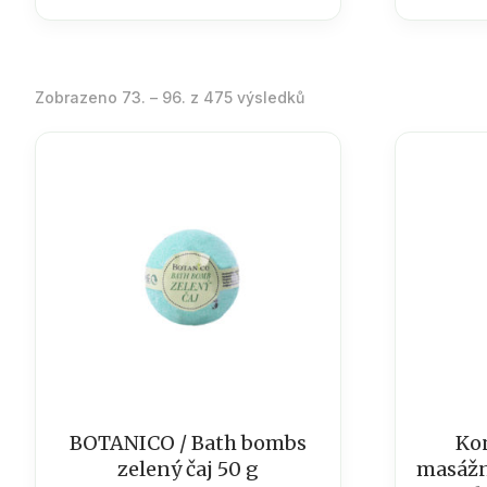
Seřazeno
Zobrazeno 73. – 96. z 475 výsledků
podle
oblíbenosti
BOTANICO / Bath bombs
Ko
zelený čaj 50 g
masážní