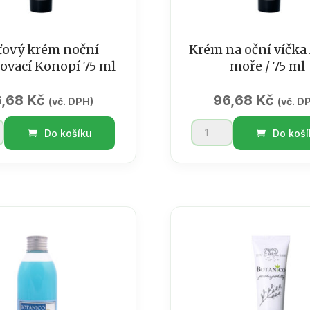
ťový krém noční
Krém na oční víčka
ovací Konopí 75 ml
moře / 75 ml
6,68
Kč
96,68
Kč
(vč. DPH)
(vč. D
Krém
Do košíku
Do koší
na
oční
vací
víčka
Mrtvé
moře
/
ví
75
ml
množství