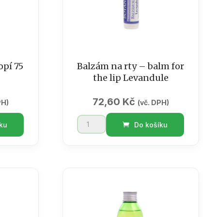
pí 75
Balzám na rty – balm for
the lip Levandule
72,60
Kč
PH)
(vč. DPH)
Balzám
ku
Do košíku
na
rty
-
balm
for
the
lip
Levandule