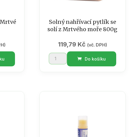
 Mrtvé
Solný nahřívací pytlík se
solí z Mrtvého moře 800g
119,79
Kč
PH)
(vč. DPH)
Solný
ku
Do košíku
nahřívací
pytlík
se
solí
z
Mrtvého
moře
800g
množství