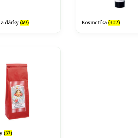
 a dárky
(49)
Kosmetika
(307)
ny
(37)