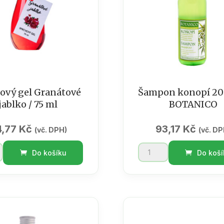
ový gel Granátové
Šampon konopí 200
jablko / 75 ml
BOTANICO
4,77
Kč
93,17
Kč
(vč. DPH)
(vč. DP
vý
Šampon
Do košíku
Do koší
konopí
ové
200
ml
/
BOTANICO
množství