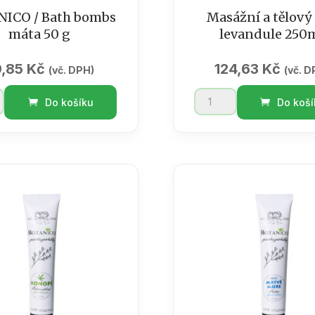
ICO / Bath bombs
Masážní a tělový 
máta 50 g
levandule 250
9,85
Kč
124,63
Kč
(vč. DPH)
(vč. D
ICO
Masážní
Do košíku
Do koší
a
tělový
olej
levandule
250ml
množství
ví