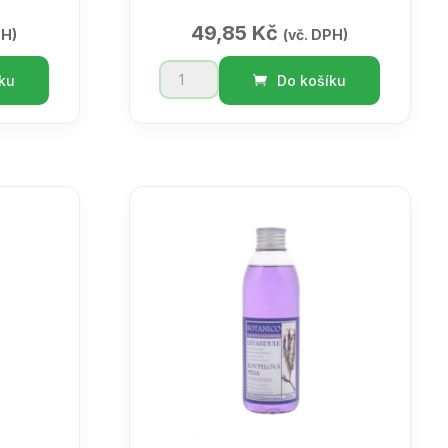
49,85
Kč
PH)
(vč. DPH)
BOTANICO
ku
Do košíku
/
Bath
bombs
rašelina50g
množství