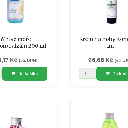
Mrtvé moře
Krém na nohy Kono
on/balzám 200 ml
ml
3,17
Kč
96,68
Kč
(vč. DPH)
(vč. D
Krém
Do košíku
Do koší
na
/balzám
nohy
Konopí
75
ví
ml
množství