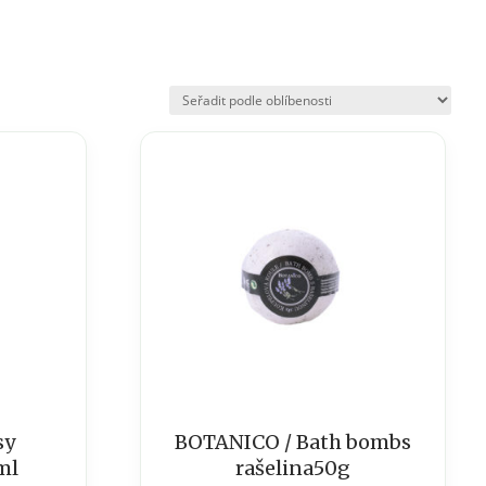
sy
BOTANICO / Bath bombs
ml
rašelina50g