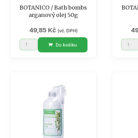
BOTANICO / Bath bombs
BOTAN
arganový olej 50g
49,85
Kč
4
(vč. DPH)
BOTANICO
BOTAN
Do košíku
/
/
Bath
Bath
bombs
bombs
arganový
máta
olej
50
50g
g
množství
množst