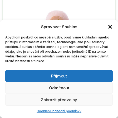
Spravovat Souhlas
Abychom poskytli co nejlepší služby, používáme k ukládání a/nebo
přístupu k informacím o zařízení, technologie jako jsou soubory
cookies. Souhlas s těmito technologiemi nám umožní zpracovávat
údaje, jako je chování při procházení nebo jedinečná ID na tomto
webu. Nesouhlas nebo odvolání souhlasu může nepříznivě ovlivnit
určité vlastnosti a funkce.
BOTANICO / Bath bombs pivo 50 g
Příjmout
49,85
Kč
(vč. DPH)
Odmítnout
BOTANICO
Do košíku
/
Zobrazit předvolby
Bath
bombs
Cookies
Obchodní podmínky
pivo