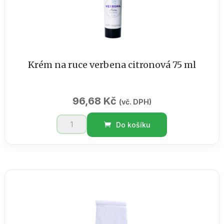
Krém na ruce verbena citronová 75 ml
96,68
Kč
(vč. DPH)
Krém
Do košíku
na
ruce
verbena
citronová
75
ml
množství