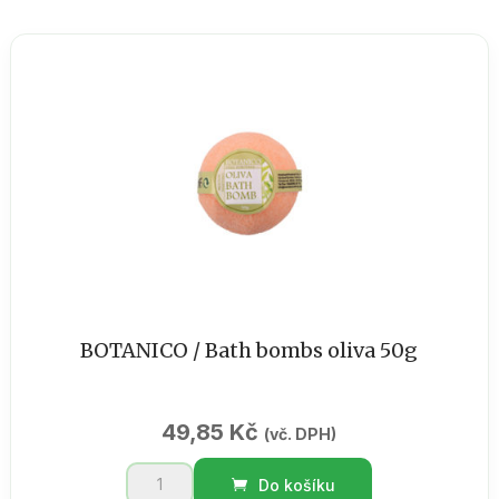
Konopí
75
ml
/
BOTANICO
množství
BOTANICO / Bath bombs oliva 50g
49,85
Kč
(vč. DPH)
BOTANICO
Do košíku
/