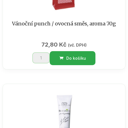
Vánoční punch / ovocná směs, aroma 70g
72,80
Kč
(vč. DPH)
Vánoční
Do košíku
punch
/
ovocná
směs,
aroma
70g
množství