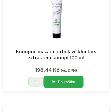
Konopné mazání na bolavé klouby s
extraktem konopí 100 ml
198,44
Kč
(vč. DPH)
Konopné
Do košíku
mazání
na
bolavé
klouby
s