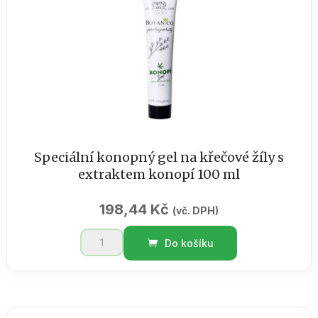
Speciální konopný gel na křečové žíly s
extraktem konopí 100 ml
198,44
Kč
(vč. DPH)
Speciální
Do košíku
konopný
gel
na
křečové