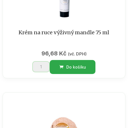
Krém na ruce výživný mandle 75 ml
96,68
Kč
(vč. DPH)
Krém
Do košíku
na
ruce
výživný
mandle
75
ml
množství