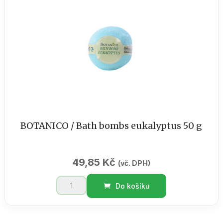
extraktem
konopí
100
ml
množství
BOTANICO / Bath bombs eukalyptus 50 g
49,85
Kč
(vč. DPH)
BOTANICO
Do košíku
/
Bath
bombs