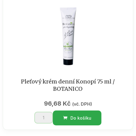
žíly
s
extraktem
konopí
100
ml
množství
Pleťový krém denní Konopí 75 ml /
BOTANICO
96,68
Kč
(vč. DPH)
Pleťový
Do košíku
krém
denní