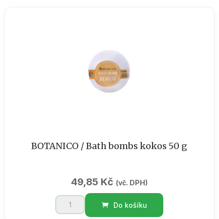
eukalyptus
50
g
množství
BOTANICO / Bath bombs kokos 50 g
49,85
Kč
(vč. DPH)
BOTANICO
Do košíku
/