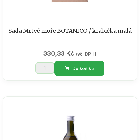
Sada Mrtvé moře BOTANICO / krabička malá
330,33
Kč
(vč. DPH)
Sada
Do košíku
Mrtvé
moře
BOTANICO
/
krabička
malá
množství