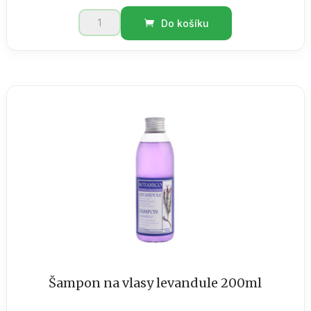
Pleťový
Do košíku
krém
denní
hydratační
výživný
75ml
množství
Šampon na vlasy levandule 200ml