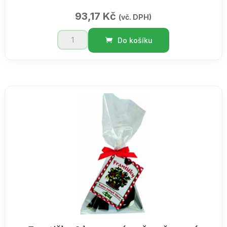
93,17
Kč
(vč. DPH)
Šampon
Do košíku
na
vlasy
levandule
200ml
množství