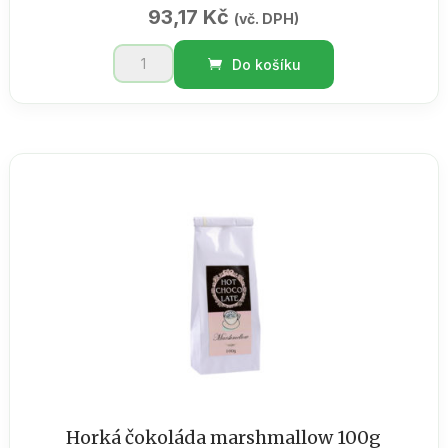
93,17
Kč
(vč. DPH)
Levandule
Do košíku
koupelová
sůl
200ml
množství
Horká čokoláda marshmallow 100g