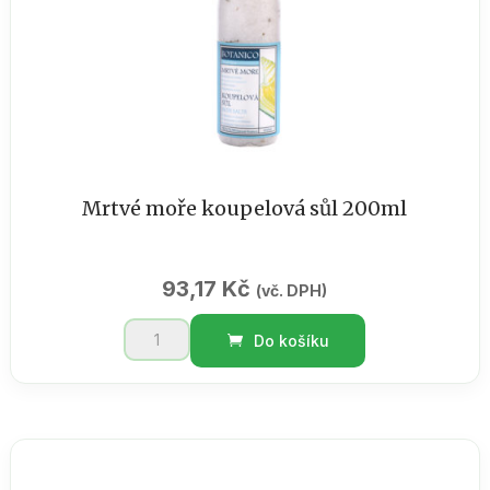
množství
Mrtvé moře koupelová sůl 200ml
93,17
Kč
(vč. DPH)
Mrtvé
Do košíku
moře
koupelová
sůl
200ml
množství