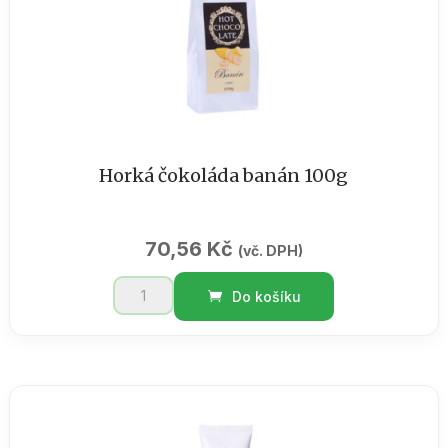
Horká čokoláda banán 100g
70,56
Kč
(vč. DPH)
Horká
Do košíku
čokoláda
banán
100g
množství