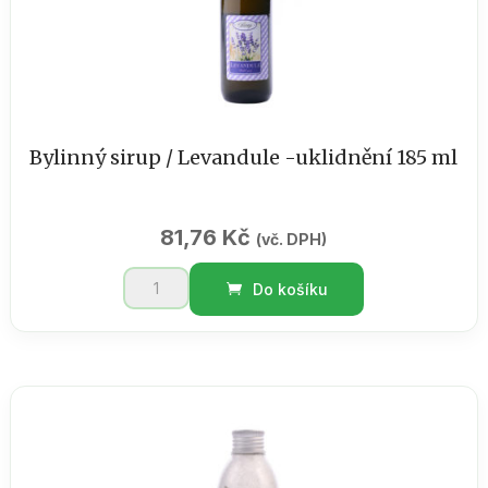
Bylinný sirup / Levandule -uklidnění 185 ml
81,76
Kč
(vč. DPH)
Bylinný
Do košíku
sirup
/
Levandule
-
uklidnění
185
ml