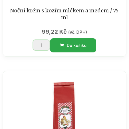
Noční krém s kozím mlékem a medem / 75
ml
99,22
Kč
(vč. DPH)
Noční
Do košíku
krém
s
kozím
mlékem
a
medem
/
75
ml
množství