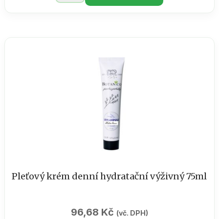
Bath
bombs
oliva
50g
množství
Pleťový krém denní hydratační výživný 75ml
96,68
Kč
(vč. DPH)