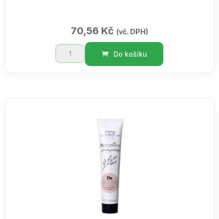
70,56
Kč
(vč. DPH)
Horká
Do košíku
čokoláda
marshmallow
100g
množství