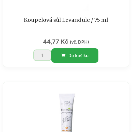
Koupelová sůl Levandule / 75 ml
44,77
Kč
(vč. DPH)
Koupelová
Do košíku
sůl
Levandule
/
75
ml
množství