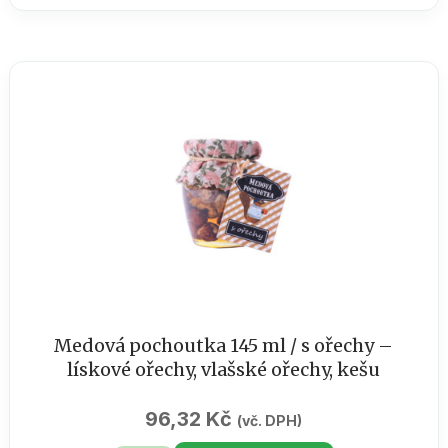
Bath
bombs
kokos
50
g
množství
Medová pochoutka 145 ml / s ořechy –
lískové ořechy, vlašské ořechy, kešu
96,32
Kč
(vč. DPH)