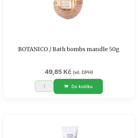
BOTANICO / Bath bombs mandle 50g
49,85
Kč
(vč. DPH)
BOTANICO
Do košíku
/
Bath
bombs
mandle
50g
množství