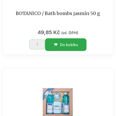
BOTANICO / Bath bombs jasmín 50 g
49,85
Kč
(vč. DPH)
BOTANICO
Do košíku
/
Bath
bombs
jasmín
50
g
množství