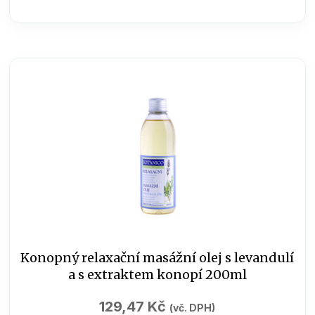
/
Levandule
-
uklidnění
185
ml
množství
Konopný relaxační masážní olej s levandulí
a s extraktem konopí 200ml
129,47
Kč
(vč. DPH)