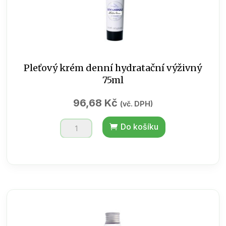
Pleťový krém denní hydratační výživný
75ml
96,68
Kč
(vč. DPH)
Pleťový
Do košíku
krém
denní
hydratační
výživný
75ml
množství