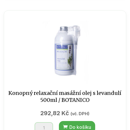
košík
velký
množství
Konopný relaxační masážní olej s levandulí
500ml / BOTANICO
292,82
Kč
(vč. DPH)
Konopný
Do košíku