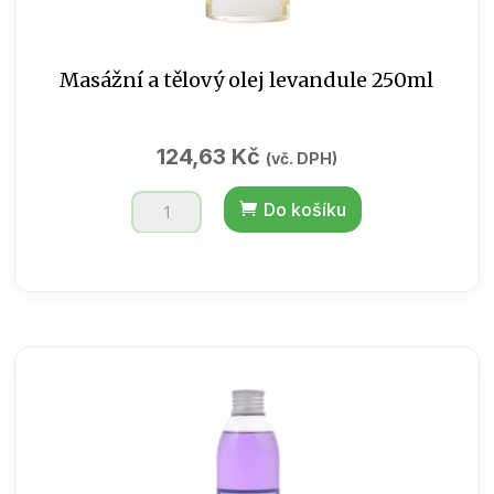
Masážní a tělový olej levandule 250ml
124,63
Kč
(vč. DPH)
Masážní
Do košíku
a
tělový
olej
levandule
250ml
množství