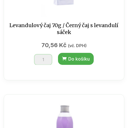
Levandulový čaj 70g / Černý čaj s levandulí
sáček
70,56
Kč
(vč. DPH)
Levandulový
Do košíku
čaj
70g
/
Černý
čaj
s
levandulí
sáček
množství