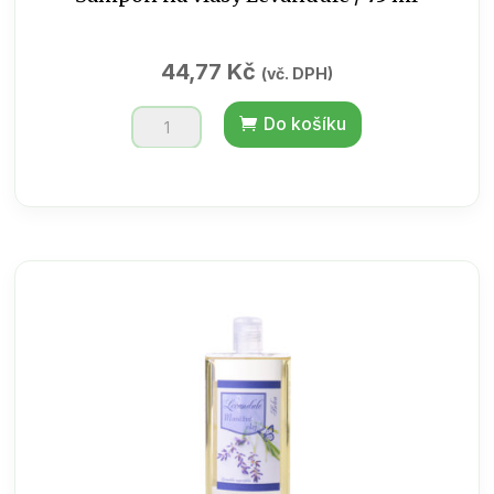
44,77
Kč
(vč. DPH)
Šampon
Do košíku
na
vlasy
Levandule
/
75
ml
množství