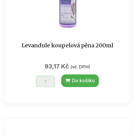
Levandule koupelová pěna 200ml
93,17
Kč
(vč. DPH)
Levandule
Do košíku
koupelová
pěna
200ml
množství