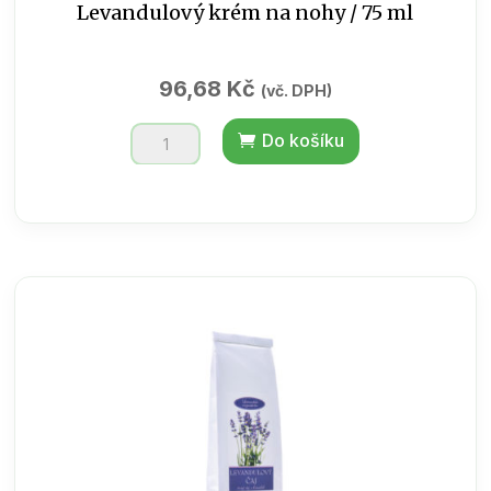
Levandulový krém na nohy / 75 ml
96,68
Kč
(vč. DPH)
Levandulový
Do košíku
krém
na
nohy
/
75
ml
množství