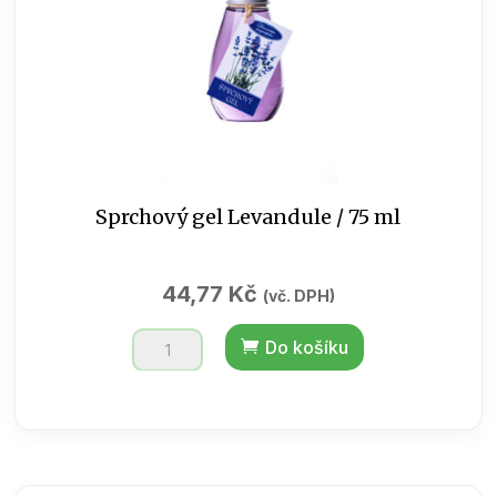
Sprchový gel Levandule / 75 ml
44,77
Kč
(vč. DPH)
Sprchový
Do košíku
gel
Levandule
/
75
ml