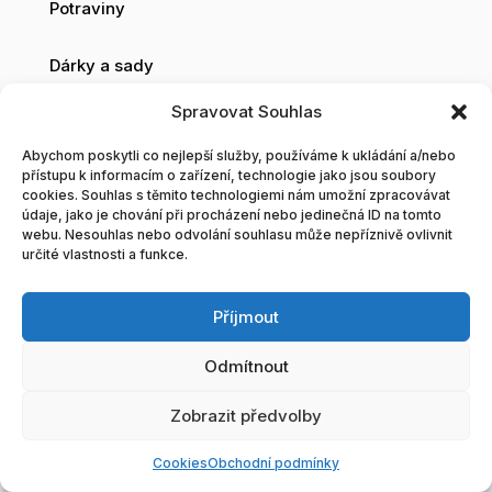
Potraviny
Dárky a sady
Spravovat Souhlas
Vánoce
Abychom poskytli co nejlepší služby, používáme k ukládání a/nebo
Informace
přístupu k informacím o zařízení, technologie jako jsou soubory
cookies. Souhlas s těmito technologiemi nám umožní zpracovávat
údaje, jako je chování při procházení nebo jedinečná ID na tomto
webu. Nesouhlas nebo odvolání souhlasu může nepříznivě ovlivnit
O nás
určité vlastnosti a funkce.
Velkoobchod
Příjmout
Blog
Odmítnout
Zobrazit předvolby
Obchodní podmínky
Cookies
Obchodní podmínky
Tvorba a správa www stránek