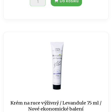
Do košíku
/
Bath
bombs
Levandule
50
g
množství
Krém na ruce výživný / Levandule 75 ml /
Nové ekonomické balení