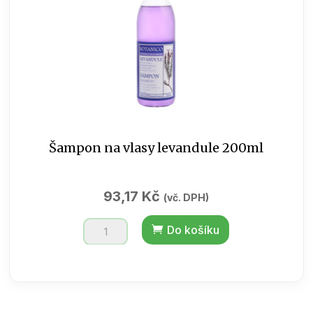
Šampon na vlasy levandule 200ml
93,17
Kč
(vč. DPH)
Šampon
Do košíku
na
vlasy
levandule
200ml