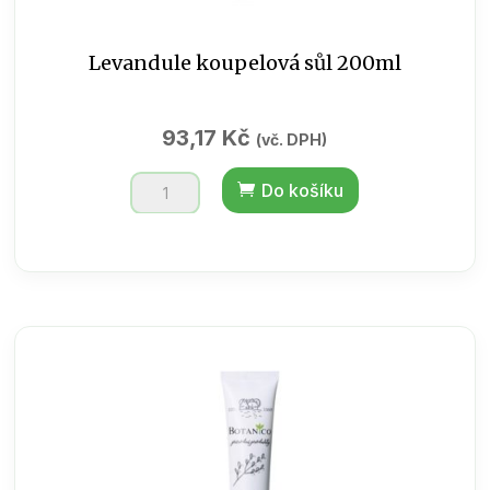
Levandule koupelová sůl 200ml
93,17
Kč
(vč. DPH)
Levandule
Do košíku
koupelová
sůl
200ml
množství