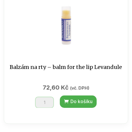
Balzám na rty – balm for the lip Levandule
72,60
Kč
(vč. DPH)
Balzám
Do košíku
na
rty
-
balm