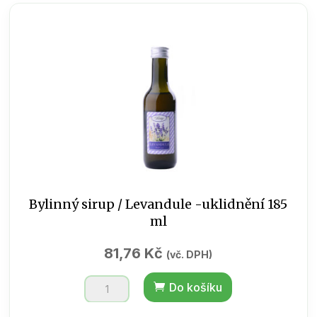
množství
Bylinný sirup / Levandule -uklidnění 185
ml
81,76
Kč
(vč. DPH)
Bylinný
Do košíku
sirup