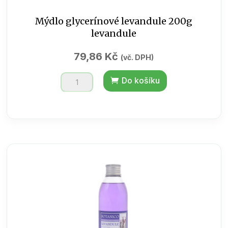
Mýdlo glycerínové levandule 200g
levandule
79,86
Kč
(vč. DPH)
Mýdlo
Do košíku
glycerínové
levandule
200g
levandule
množství