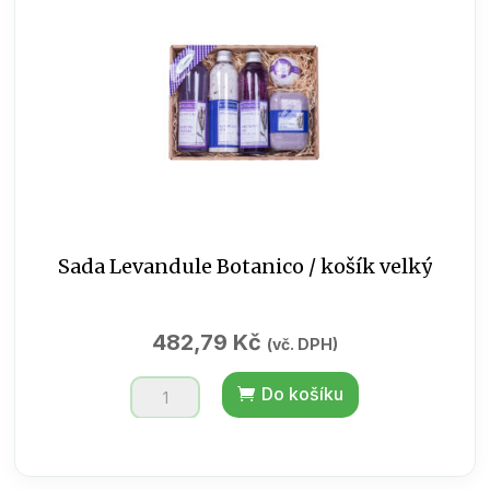
Sada Levandule Botanico / košík velký
482,79
Kč
(vč. DPH)
Sada
Do košíku
Levandule
Botanico
/