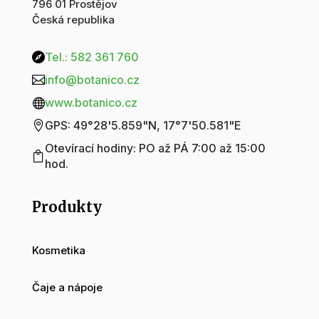
796 01 Prostějov
Česká republika
Tel.: 582 361 760

info@botanico.cz

www.botanico.cz

GPS: 49°28'5.859"N, 17°7'50.581"E

Otevírací hodiny: PO až PÁ 7:00 až 15:00

hod.
Produkty
Kosmetika
Čaje a nápoje