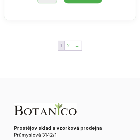
relaxační
masážní
olej
s
levandulí
500ml
1
2
→
/
BOTANICO
množství
Prostějov sklad a vzorková prodejna
Průmyslová 3142/1