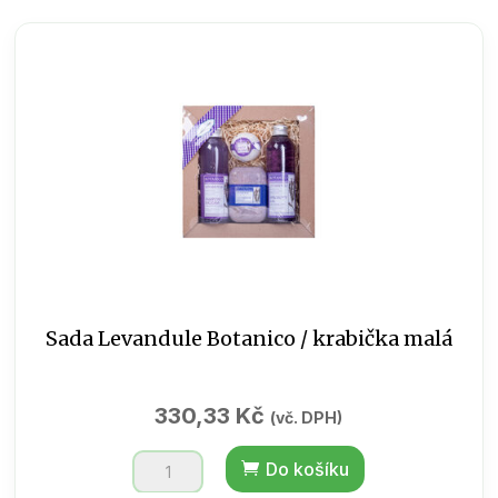
for
the
lip
Levandule
množství
Sada Levandule Botanico / krabička malá
330,33
Kč
(vč. DPH)
Sada
Do košíku
Levandule