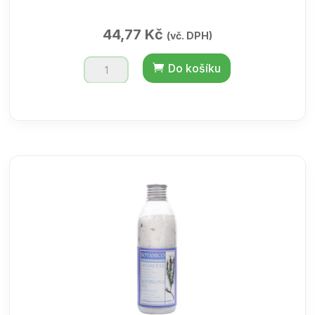
44,77
Kč
(vč. DPH)
Koupelová
Do košíku
sůl
Levandule
/
75
ml
množství