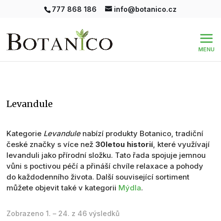
777 868 186
info@botanico.cz
levandule
Kategorie
Levandule
nabízí produkty Botanico, tradiční
české značky s více než
30letou historií
, které využívají
levanduli jako přírodní složku. Tato řada spojuje jemnou
vůni s poctivou péčí a přináší chvíle relaxace a pohody
do každodenního života. Další související sortiment
můžete objevit také v kategorii
Mýdla
.
Seřazeno
Zobrazeno 1. – 24. z 46 výsledků