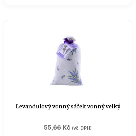
90
g
množství
Levandulový vonný sáček vonný velký
55,66
Kč
(vč. DPH)