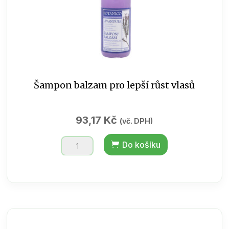
Šampon balzam pro lepší růst vlasů
93,17
Kč
(vč. DPH)
Šampon
Do košíku
balzam
pro
lepší
růst
vlasů
množství