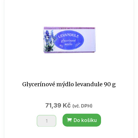
množství
Glycerínové mýdlo levandule 90 g
71,39
Kč
(vč. DPH)
Glycerínové
Do košíku
mýdlo
levandule