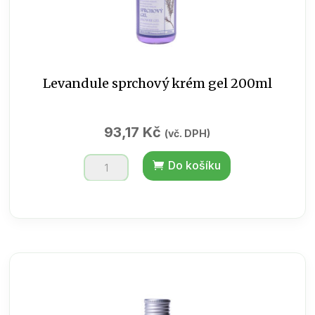
Levandule sprchový krém gel 200ml
93,17
Kč
(vč. DPH)
Levandule
Do košíku
sprchový
krém
gel
200ml
množství