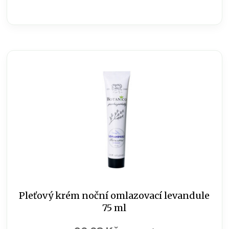
Botanico
/
krabička
malá
množství
Pleťový krém noční omlazovací levandule
75 ml