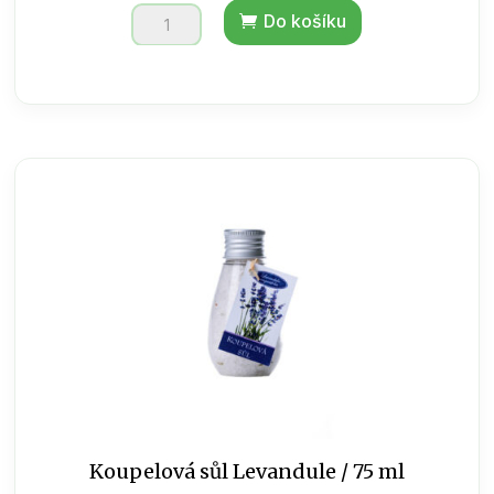
Levandulový
Do košíku
vonný
sáček
vonný
velký
množství
Koupelová sůl Levandule / 75 ml