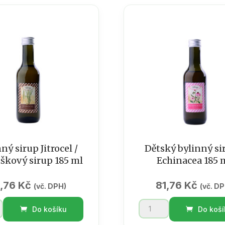
-
a
lepší
spánek
a
a
ti
uklidnění
185
ml
ví
množství
ný sirup Jitrocel /
Dětský bylinný si
škový sirup 185 ml
Echinacea 185 
1,76
Kč
81,76
Kč
(vč. DPH)
(vč. D
Dětský
Do košíku
Do koší
bylinný