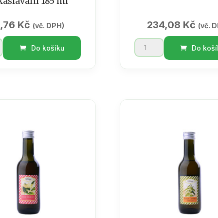
ašlávání 185 ml
1,76
Kč
234,08
Kč
(vč. DPH)
(vč. 
Levandule
Do košíku
Do koší
dárková
sada
množství
ávání
ví