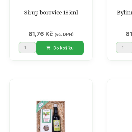
Sirup borovice 185ml
Bylin
81,76
Kč
8
(vč. DPH)
Sirup
Bylinný
Do košíku
borovice
sirup
185ml
Černý
množství
bez
185ml
množst