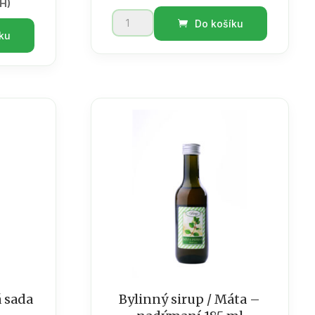
PH)
Bylinný
Do košíku
sirup
ku
185ml
Kloubní
množství
 sada
Bylinný sirup / Máta –