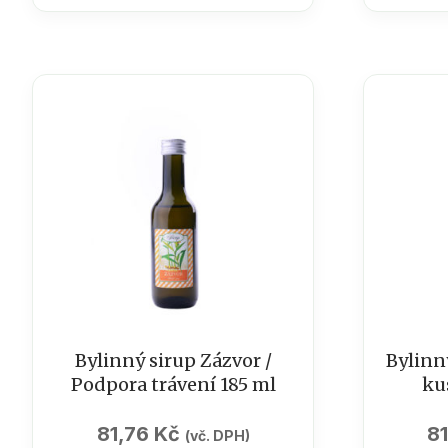
185ml
Jitrocel
/
/
Posílení
průduš
imunity
sirup
množství
185
ml
množst
Bylinný sirup Zázvor /
Bylinn
Podpora trávení 185 ml
ku
81,76
Kč
8
(vč. DPH)