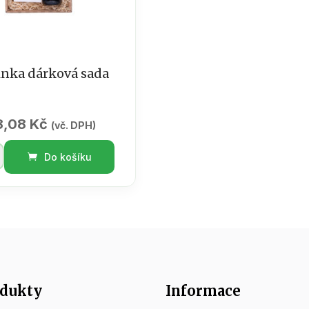
inka dárková sada
8,08
Kč
(vč. DPH)
a
Do košíku
á
ví
dukty
Informace