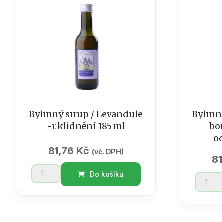
Bylinný sirup / Levandule
Bylinn
-uklidnění 185 ml
bo
o
81,76
Kč
(vč. DPH)
8
Bylinný
Do košíku
Bylinný
sirup
sirup
/
/
Levandule
Rakytní
-