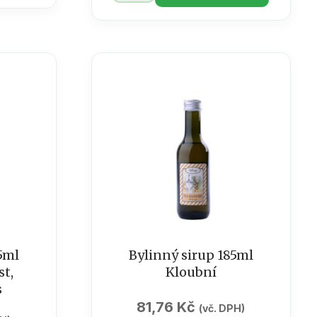
185ml
Brusinka-
ochrana
močových
cest
množství
5ml
Bylinný sirup 185ml
t,
Kloubní
s
81,76
Kč
(vč. DPH)