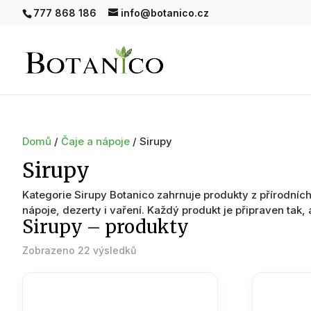
777 868 186
info@botanico.cz
Domů
/
Čaje a nápoje
/ Sirupy
Sirupy
Kategorie Sirupy Botanico zahrnuje produkty z přírodních
nápoje, dezerty i vaření. Každý produkt je připraven tak, 
Sirupy – produkty
Seřazeno
Zobrazeno 22 výsledků
podle
oblíbenosti