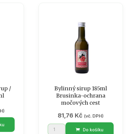
/
Podpora
odolnosti
množství
rup /
Bylinný sirup 185ml
ml
Brusinka-ochrana
močových cest
PH)
81,76
Kč
(vč. DPH)
ku
Bylinný
Do košíku
sirup