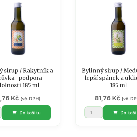
ý sirup / Rakytník a
Bylinný sirup / Me
růvka -podpora
lepší spánek a ukl
dolnosti 185 ml
185 ml
1,76
Kč
81,76
Kč
(vč. DPH)
(vč. D
Bylinný
Do košíku
Do koší
sirup
/
k
Meduňka