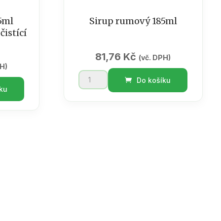
5ml
Sirup rumový 185ml
čistící
81,76
Kč
(vč. DPH)
PH)
Sirup
Do košíku
rumový
ku
185ml
množství