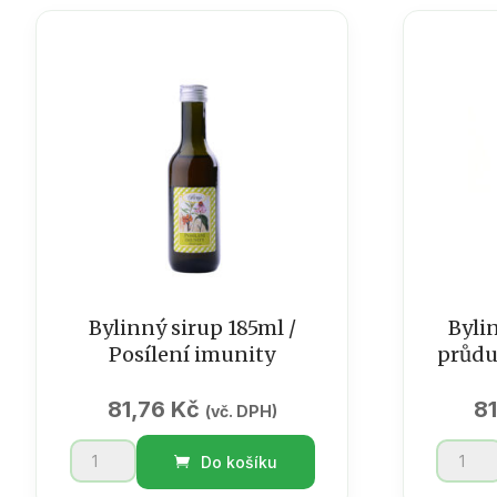
a
uklidnění
borůvk
185
-
ml
podpor
množství
odolnos
185
ml
množst
Bylinný sirup 185ml /
Bylin
Posílení imunity
průdu
81,76
Kč
8
(vč. DPH)
Bylinný
Bylinný
Do košíku
sirup
sirup