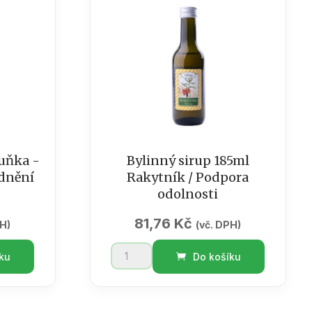
duňka -
Bylinný sirup 185ml
idnění
Rakytník / Podpora
odolnosti
81,76
Kč
PH)
(vč. DPH)
Bylinný
ku
Do košíku
sirup
185ml
Rakytník