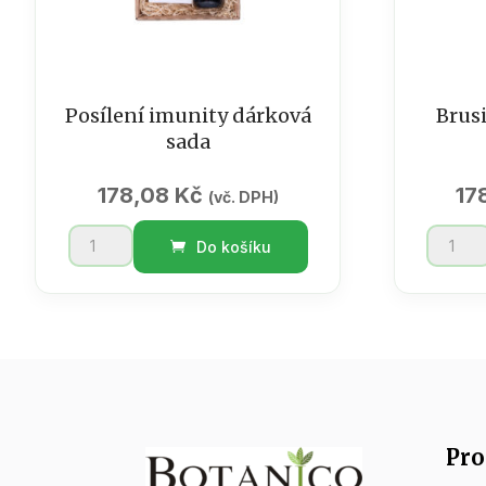
Posílení imunity dárková
Brus
sada
178,08
Kč
17
(vč. DPH)
Posílení
Brusink
Do košíku
imunity
dárkov
dárková
sada
sada
množst
množství
Pro