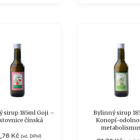
sirup
/
kový
Echinacea
185
ml
množství
ví
ý sirup 185ml Goji –
Bylinný sirup 18
stovnice čínská
Konopí-odolnos
metabolismu
1,76
Kč
(vč. DPH)