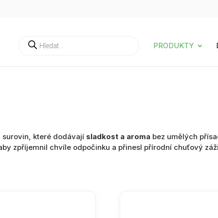
Products
PRODUKTY
search
 surovin, které dodávají
sladkost a aroma
bez umělých přísad
aby zpříjemnil chvíle odpočinku a přinesl přírodní chuťový záži