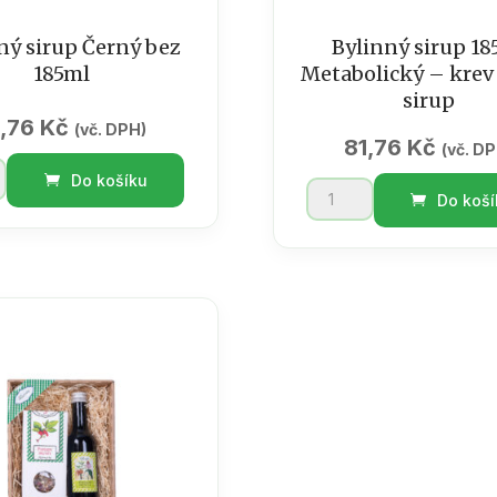
ný sirup Černý bez
Bylinný sirup 18
185ml
Metabolický – krev 
sirup
1,76
Kč
(vč. DPH)
81,76
Kč
(vč. D
Do košíku
Bylinný
Do koší
sirup
185ml
Metabolický
-
ví
krev
čistící
sirup
množství