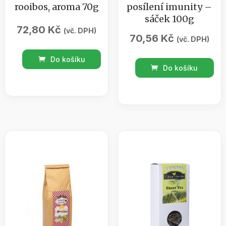
rooibos, aroma 70g
posílení imunity –
sáček 100g
72,80
Kč
(vč. DPH)
70,56
Kč
(vč. DPH)
Vánoční
Do košíku
Bylinný
čas
Do košíku
čaj
/
ZOP
rooibos,
3
aroma
posílení
70g
imunity
množství
-
sáček
100g
množství