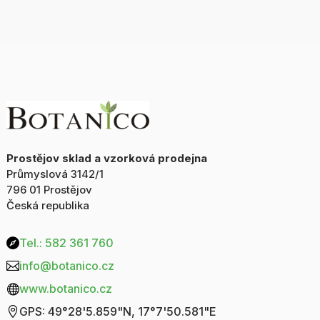
-
krabička
70g
množství
Prostějov sklad a vzorková prodejna
Průmyslová 3142/1
796 01 Prostějov
Česká republika
Tel.: 582 361 760

info@botanico.cz

www.botanico.cz

GPS: 49°28'5.859"N, 17°7'50.581"E
