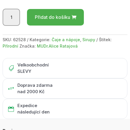
Bylinný
Přidat do košíku
sirup
185ml
Goji
-
SKU:
62528
Kategorie:
Čaje a nápoje
,
Sirupy
Štítek:
kustovnice
Přírodní
Značka:
MUDr.Alice Ratajová
čínská
množství
Velkoobchodní

SLEVY
Doprava zdarma
+
nad 2000 Kč
Expedice

následující den