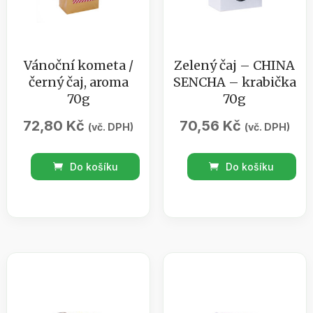
Vánoční kometa /
Zelený čaj – CHINA
černý čaj, aroma
SENCHA – krabička
70g
70g
72,80
Kč
70,56
Kč
(vč. DPH)
(vč. DPH)
Vánoční
Zelený
Do košíku
Do košíku
kometa
čaj
/
-
černý
CHINA
čaj,
SENCHA
aroma
-
70g
krabička
množství
70g
množství