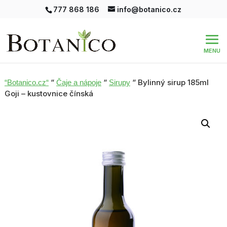
777 868 186
info@botanico.cz
“
“
“ Bylinný sirup 185ml
“Botanico.cz“
Čaje a nápoje
Sirupy
Goji – kustovnice čínská