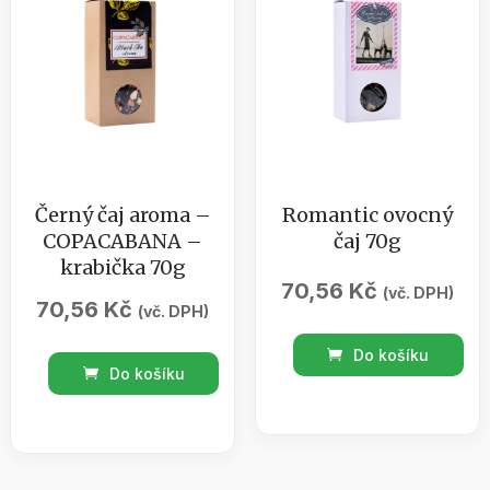
Černý čaj aroma –
Romantic ovocný
COPACABANA –
čaj 70g
krabička 70g
70,56
Kč
(vč. DPH)
70,56
Kč
(vč. DPH)
Romantic
Do košíku
Černý
ovocný
Do košíku
čaj
čaj
aroma
70g
-
množství
COPACABANA