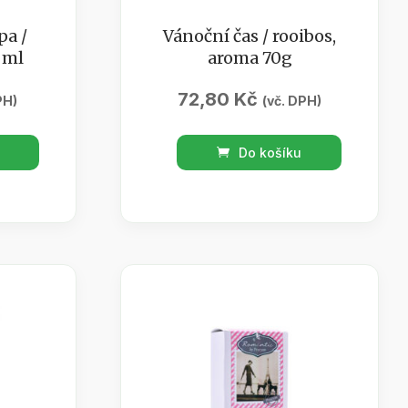
pa /
Vánoční čas / rooibos,
 ml
aroma 70g
72,80
Kč
PH)
(vč. DPH)
Vánoční
Do košíku
čas
/
rooibos,
aroma
70g
množství