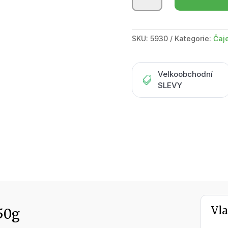
tea
/
bylinný
SKU:
5930
Kategorie:
Čaj
čaj
50g
množství
Velkoobchodní

SLEVY
Vla
50g