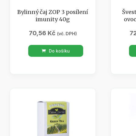
Bylinný čaj ZOP 3 posílení
Švest
imunity 40g
ovoc
70,56
Kč
7
(vč. DPH)
Bylinný
Švest
Do košíku
čaj
ze
ZOP
zahrá
3
/
posílení
ovoc
imunity
čaj
40g
/
množství
sáček
70g
množs