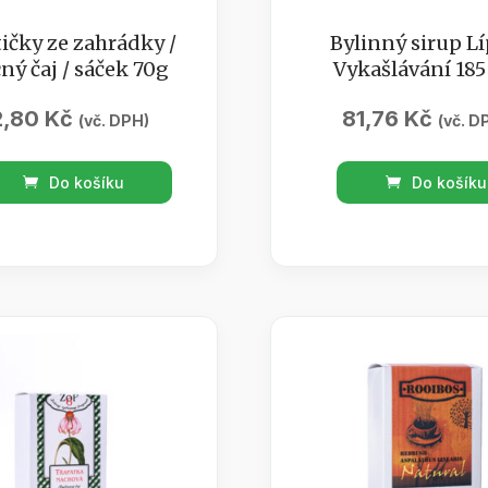
ičky ze zahrádky /
Bylinný sirup Lí
ný čaj / sáček 70g
Vykašlávání 185
2,80
Kč
81,76
Kč
(vč. DPH)
(vč. D
ičky
Bylinný
Do košíku
Do košíku
sirup
dky
Lípa
/
ný
Vykašlávání
185
ml
množství
tví