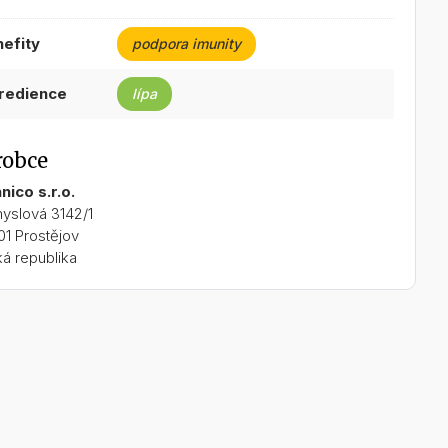
nefity
podpora imunity
gredience
lípa
robce
nico s.r.o.
yslová 3142/1
01 Prostějov
á republika