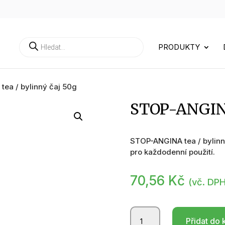
Products
PRODUKTY
search
ea / bylinný čaj 50g
STOP-ANGINA 
STOP-ANGINA tea / bylinn
pro každodenní použití.
70,56
Kč
(vč. DP
STOP-
Přidat do 
ANGINA