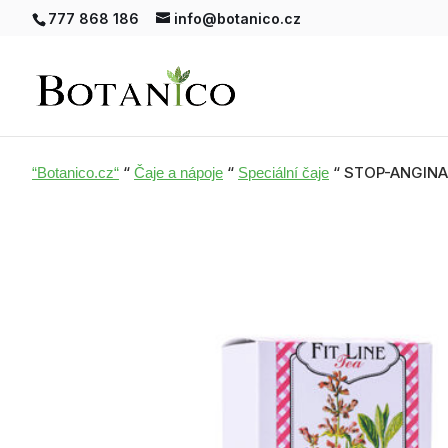
777 868 186
info@botanico.cz
“
“
“ STOP-ANGINA t
“Botanico.cz“
Čaje a nápoje
Speciální čaje