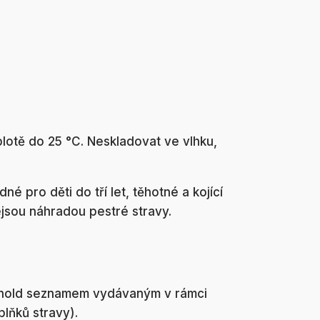
lotě do 25 °C. Neskladovat ve vlhku,
é pro děti do tří let, těhotné a kojící
ejsou náhradou pestré stravy.
-hold seznamem vydávaným v rámci
plňků stravy).