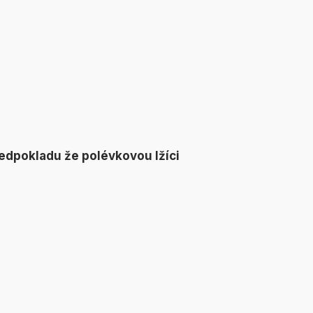
edpokladu že polévkovou lžíci