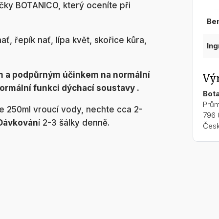
čky BOTANICO, který oceníte při
be
ať, řepík nať, lípa květ, skořice kůra,
in
ým a podpůrným účinkem na normální
Vý
rmální funkci dýchací soustavy .
Bota
Prům
jte 250ml vroucí vody, nechte cca 2-
796 
Dávkován
í 2-3 šálky denně.
Česk