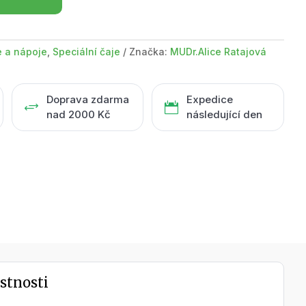
e a nápoje
,
Speciální čaje
Značka:
MUDr.Alice Ratajová
Doprava zdarma
Expedice
+

nad 2000 Kč
následující den
stnosti