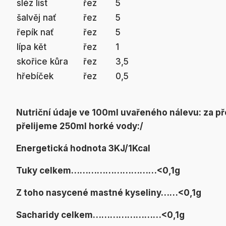
sléz list
řez
5
šalvěj nať
řez
5
řepík nať
řez
5
lípa kět
řez
1
skořice kůra
řez
3,5
hřebíček
řez
0,5
Nutriční údaje ve 100ml uvařeného nálevu:
za př
přelijeme 250ml horké vody:/
Energetická hodnota 3KJ/1Kcal
Tuky celkem…………………………<0,1g
Z toho nasycené mastné kyseliny……<0,1g
Sacharidy celkem……………………<0,1g