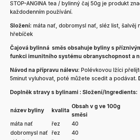
STOP-ANGINA tea / bylinný čaj 50g je produkt zna
každodenním používání.
Složení:
máta nať, dobromysl nať, sléz list, šalvěj n
hřebíček
Čajová bylinná směs obsahuje byliny s přízniv
funkci imunitního systému obranyschopnost a no
Návod na přípravu nálevu
: Polévkovou lžíci přeli
5minut vyluhovat, poté můžete scedit a podávat.
Doplněk stravy s bylinami : Složení/Ingredients:
Obsah v g ve 100g
název byliny
kvalita
směsi
máta nať
řez
40
dobromysl nať
řez
40