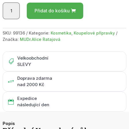
Koupelová
Přidat do košíku
sůl
Levandule
/
75
SKU:
99136
Kategorie:
Kosmetika
,
Koupelové přípravky
ml
Značka:
MUDr.Alice Ratajová
množství
Velkoobchodní

SLEVY
Doprava zdarma
+
nad 2000 Kč
Expedice

následující den
Popis