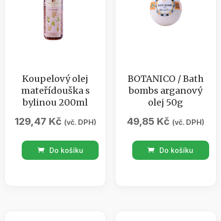
Koupelový olej
BOTANICO / Bath
mateřídouška s
bombs arganový
bylinou 200ml
olej 50g
129,47
Kč
49,85
Kč
(vč. DPH)
(vč. DPH)
Koupelový
BOTANICO
Do košíku
Do košíku
olej
/
mateřídouška
Bath
s
bombs
bylinou
arganový
200ml
olej