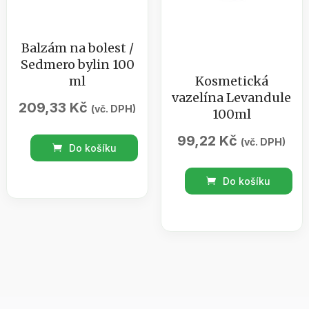
Balzám na bolest /
Sedmero bylin 100
ml
Kosmetická
vazelína Levandule
209,33
Kč
(vč. DPH)
100ml
99,22
Kč
Balzám
(vč. DPH)
Do košíku
na
Kosmetická
bolest
Do košíku
vazelína
/
Levandule
Sedmero
100ml
bylin
množství
100
ml
množství