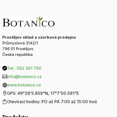
Prostějov sklad a vzorková prodejna
Průmyslová 3142/1
796 01 Prostějov
Česká republika
Tel.: 582 361 760

info@botanico.cz

www.botanico.cz

GPS: 49°28'5.859"N, 17°7'50.581"E

Otevírací hodiny: PO až PÁ 7:00 až 15:00 hod.
