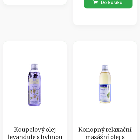
Do košíku
bombs
SPA
vanilka
Antiquus
50
Aromaticus
g
/
množství
masážní
olej
růže
500
ml
množství
Koupelový olej
Konopný relaxační
levandule s bylinou
masážní olej s