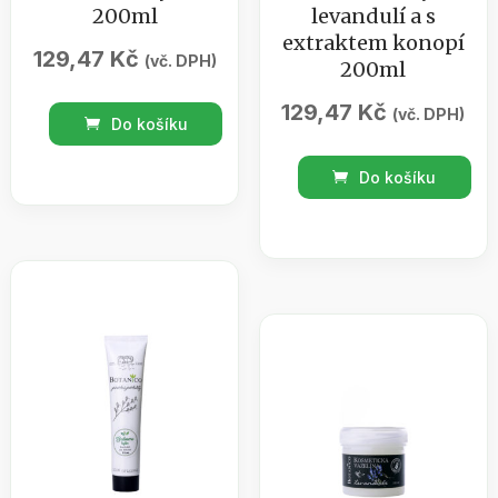
200ml
levandulí a s
extraktem konopí
129,47
Kč
(vč. DPH)
200ml
129,47
Kč
Koupelový
(vč. DPH)
Do košíku
olej
Konopný
levandule
Do košíku
relaxační
s
masážní
bylinou
olej
200ml
s
množství
levandulí
a
s
extraktem
konopí
200ml
množství