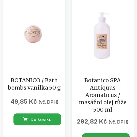
množství
50g
množství
BOTANICO / Bath
Botanico SPA
bombs vanilka 50 g
Antiquus
Aromaticus /
49,85
Kč
masážní olej růže
(vč. DPH)
500 ml
BOTANICO
Do košíku
292,82
Kč
(vč. DPH)
/
Bath
Botanico