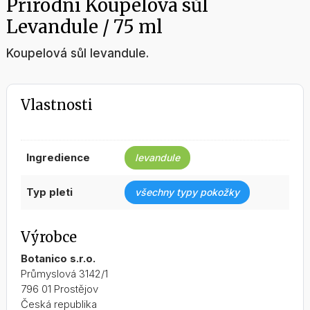
Přírodní Koupelová sůl
Levandule / 75 ml
Koupelová sůl levandule.
Vlastnosti
ingredience
levandule
typ pleti
všechny typy pokožky
Výrobce
Botanico s.r.o.
Průmyslová 3142/1
796 01 Prostějov
Česká republika