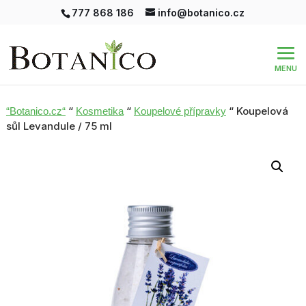
777 868 186
info@botanico.cz
“
“
“ Koupelová
“Botanico.cz“
Kosmetika
Koupelové přípravky
sůl Levandule / 75 ml