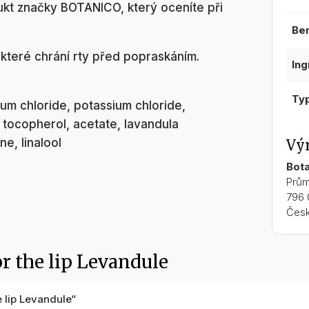
dukt značky BOTANICO, který oceníte při
be
, které chrání rty před popraskáním.
in
ty
m chloride, potassium chloride,
, tocopherol, acetate, lavandula
ne, linalool
Vý
Bota
Prům
796 
Česk
r the lip Levandule
e lip Levandule“