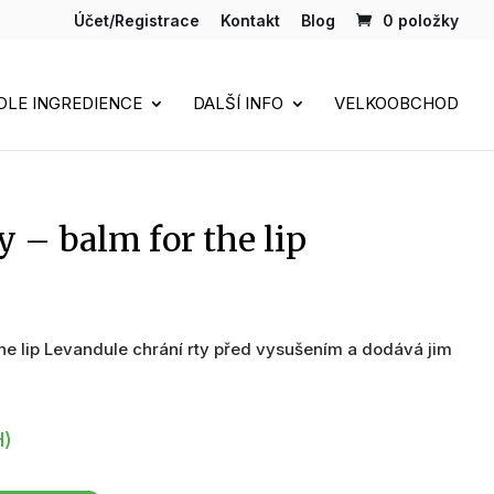
Účet/Registrace
Kontakt
Blog
0 položky
DLE INGREDIENCE
DALŠÍ INFO
VELKOOBCHOD
y – balm for the lip
the lip Levandule chrání rty před vysušením a dodává jim
H)