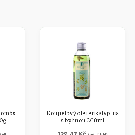
bombs
Koupelový olej eukalyptus
50g
s bylinou 200ml
129,47
Kč
PH)
(vč. DPH)