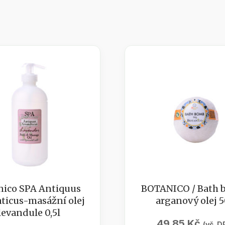
nico SPA Antiquus
BOTANICO / Bath 
ticus-masážní olej
arganový olej 
levandule 0,5l
49,85
Kč
(vč. D