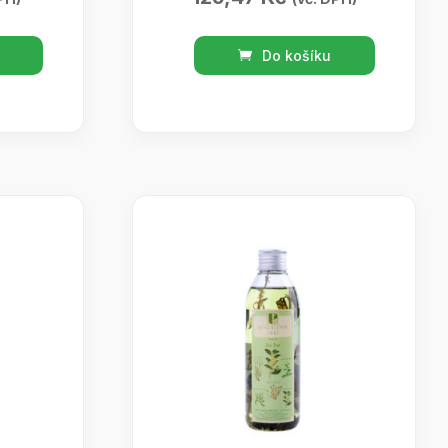
Koupelový
Do košíku
olej
eukalyptus
s
bylinou
200ml
množství