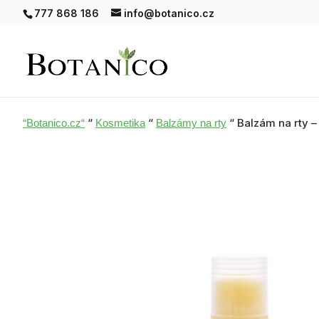
777 868 186
info@botanico.cz
“
“
“ Balzám na rty –
“Botanico.cz“
Kosmetika
Balzámy na rty