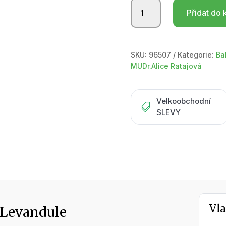
Balzám
Přidat do 
na
rty
-
balm
SKU:
96507
Kategorie:
Ba
for
MUDr.Alice Ratajová
the
lip
Levandule
Velkoobchodní
množství

SLEVY
Vla
p Levandule