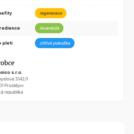
nefity
regenerace
gredience
levandule
p pleti
citlivá pokožka
robce
nico s.r.o.
yslová 3142/1
01 Prostějov
á republika