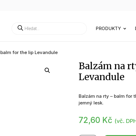
Products
PRODUKTY
search
 balm for the lip Levandule
Balzám na rt
Levandule
Balzám na rty – balm for 
jemný lesk.
72,60
Kč
(vč. DP