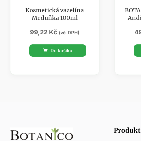
Kosmetická vazelína
BOTA
Meduňka 100ml
Andě
99,22
Kč
4
(vč. DPH)
Kosmetická
BOTA
Do košíku
vazelína
/
Meduňka
Bath
100ml
bomb
množství
Anděl
lékař
50g
množs
Produkt