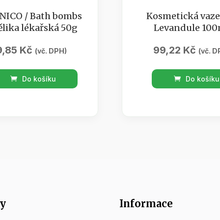
NICO / Bath bombs
Kosmetická vaze
lika lékařská 50g
Levandule 100
9,85
Kč
99,22
Kč
(vč. DPH)
(vč. D
NICO
Kosmetická
Do košíku
Do košíku
vazelína
Levandule
s
100ml
ika
množství
ská
tví
y
Informace