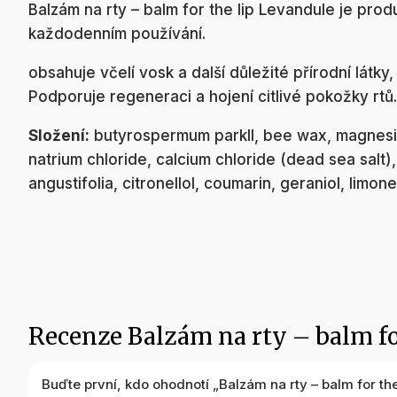
Balzám na rty – balm for the lip Levandule je pro
každodenním používání.
obsahuje včelí vosk a další důležité přírodní látky
Podporuje regeneraci a hojení citlivé pokožky rtů.
Složení:
butyrospermum parkII, bee wax, magnesiu
natrium chloride, calcium chloride (dead sea salt)
angustifolia, citronellol, coumarin, geraniol, limone
Recenze Balzám na rty – balm fo
Buďte první, kdo ohodnotí „Balzám na rty – balm for th