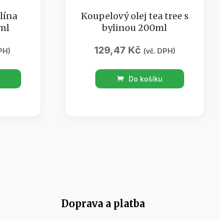
lína
Koupelový olej tea tree s
ml
bylinou 200ml
129,47
Kč
PH)
(vč. DPH)
Koupelový
Do košíku
olej
tea
tree
s
bylinou
200ml
množství
Doprava a platba