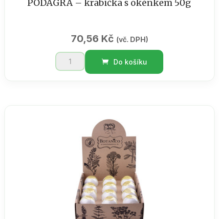
PODAGRA – krabička s okénkem 50g
70,56
Kč
(vč. DPH)
PODAGRA
Do košíku
-
krabička
s
okénkem
50g
množství