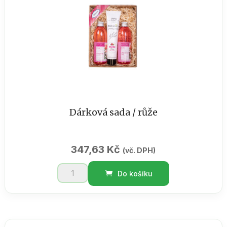
množství
Dárková sada / růže
347,63
Kč
(vč. DPH)
Dárková
Do košíku
sada
/
růže
množství