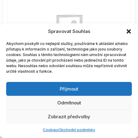
Spravovat Souhlas
Abychom poskytli co nejlepší služby, používáme k ukládání a/nebo
přístupu k informacím o zařízení, technologie jako jsou soubory
cookies. Souhlas s těmito technologiemi nám umožní zpracovávat
údaje, jako je chování při procházení nebo jedinečná ID na tomto
webu. Nesouhlas nebo odvolání souhlasu může nepříznivě ovlivnit
určité vlastnosti a funkce.
Pumpička 28/410 (láhve 250 ml, 500 ml)
Příjmout
44,77
Kč
(vč. DPH)
Odmítnout
Pumpička
Do košíku
28/410
Zobrazit předvolby
(láhve
250
Cookies
Obchodní podmínky
ml,