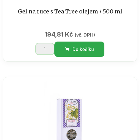
Gel na ruce s Tea Tree olejem / 500 ml
194,81
Kč
(vč. DPH)
Gel
Do košíku
na
ruce
s
Tea
Tree
olejem
/
500
ml
množství