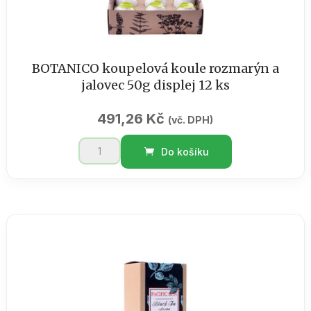
BOTANICO koupelová koule rozmarýn a
jalovec 50g displej 12 ks
491,26
Kč
(vč. DPH)
BOTANICO
Do košíku
koupelová
koule
rozmarýn
a
jalovec
50g
displej
12
ks