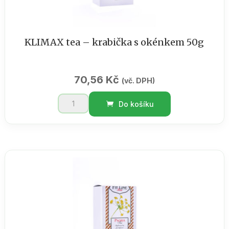
KLIMAX tea – krabička s okénkem 50g
70,56
Kč
(vč. DPH)
KLIMAX
Do košíku
tea
-
krabička
s
okénkem
50g
množství