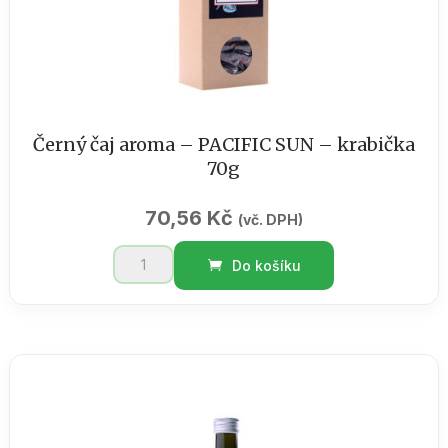
množství
Černý čaj aroma – PACIFIC SUN – krabička
70g
70,56
Kč
(vč. DPH)
Černý
Do košíku
čaj
aroma
-
PACIFIC
SUN
-
krabička