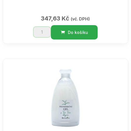
347,63
Kč
(vč. DPH)
Dárková
Do košíku
sada
/
moře
množství