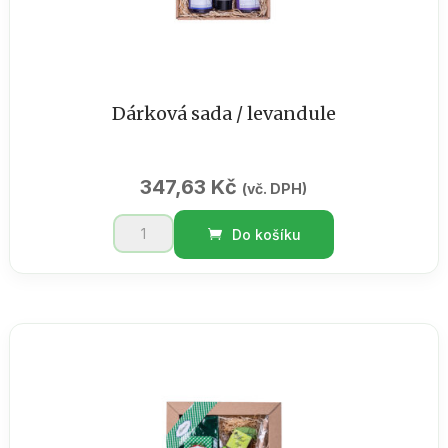
Dárková sada / levandule
347,63
Kč
(vč. DPH)
Dárková
Do košíku
sada
/
levandule
množství