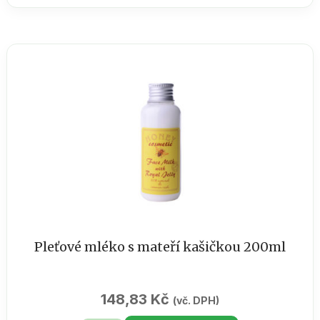
koule
máta
50g
displej
12
ks
množství
Pleťové mléko s mateří kašičkou 200ml
148,83
Kč
(vč. DPH)