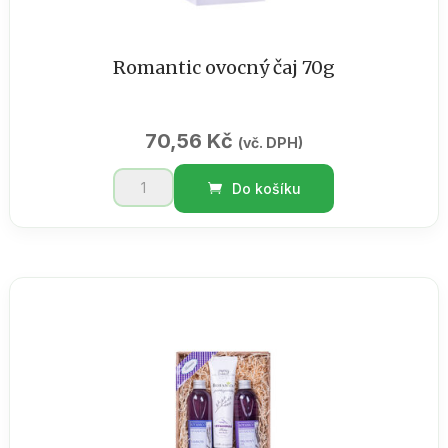
Romantic ovocný čaj 70g
70,56
Kč
(vč. DPH)
Romantic
Do košíku
ovocný
čaj
70g
množství