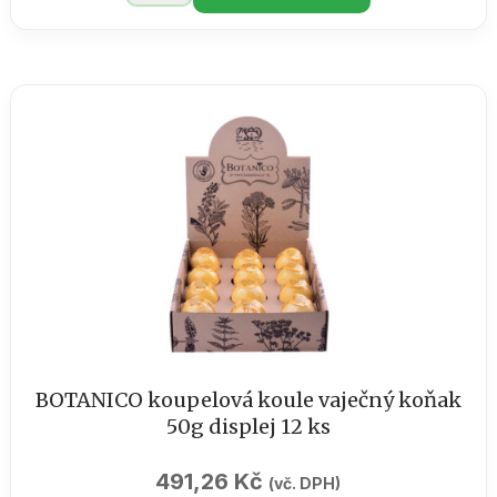
ZOP
2
minerální
-
sáček
100g
množství
BOTANICO koupelová koule vaječný koňak
50g displej 12 ks
491,26
Kč
(vč. DPH)