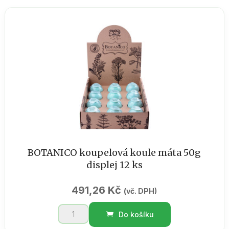
ŠEHEREZÁDA
-
krabička
70g
množství
BOTANICO koupelová koule máta 50g
displej 12 ks
491,26
Kč
(vč. DPH)
BOTANICO
Do košíku
koupelová