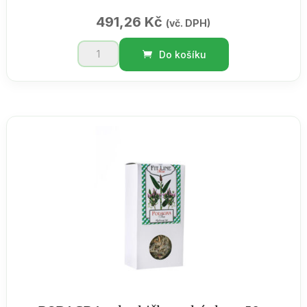
491,26
Kč
(vč. DPH)
BOTANICO
Do košíku
koupelová
koule
tiramisu
50g
displej
12
ks
množství