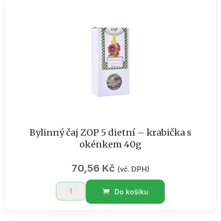
Bylinný čaj ZOP 5 dietní – krabička s
okénkem 40g
70,56
Kč
(vč. DPH)
Bylinný
Do košíku
čaj
ZOP