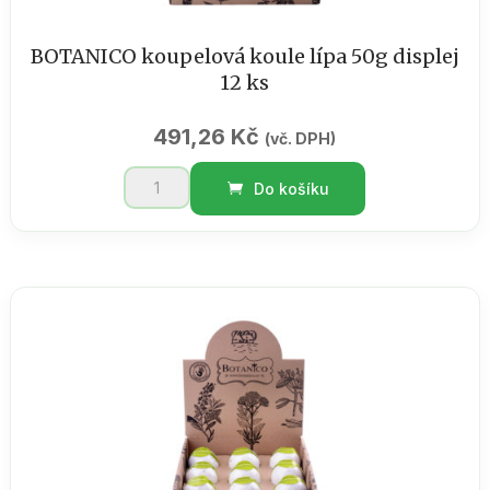
BOTANICO koupelová koule lípa 50g displej
12 ks
491,26
Kč
(vč. DPH)
BOTANICO
Do košíku
koupelová
koule
lípa
50g
displej
12
ks
množství