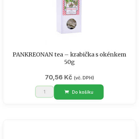
PANKREONAN tea – krabička s okénkem
50g
70,56
Kč
(vč. DPH)
PANKREONAN
Do košíku
tea
-
krabička
s
okénkem
50g