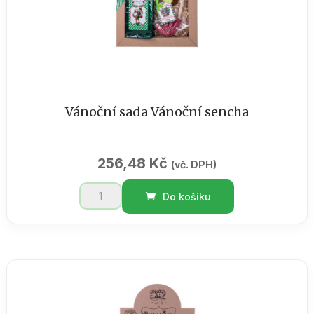
Vánoční sada Vánoční sencha
256,48
Kč
(vč. DPH)
Vánoční
Do košíku
sada
Vánoční
sencha
množství