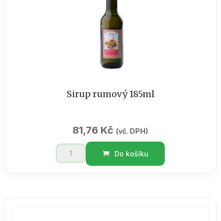
70g
množství
Sirup rumový 185ml
81,76
Kč
(vč. DPH)
Sirup
Do košíku
rumový
185ml
množství