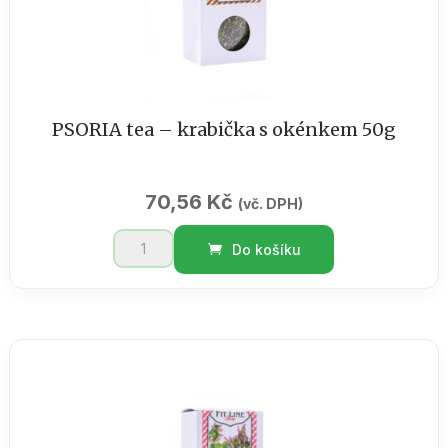
PSORIA tea – krabička s okénkem 50g
70,56
Kč
(vč. DPH)
PSORIA
Do košíku
tea
-
krabička
s
okénkem
50g
množství