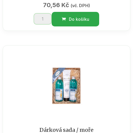
70,56
Kč
(vč. DPH)
EDEMIN
Do košíku
tea
/
krabička
50g
množství
Dárková sada / moře