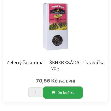
displej
12
ks
množství
Zelený čaj aroma – ŠEHEREZÁDA – krabička
70g
70,56
Kč
(vč. DPH)
Zelený
Do košíku
čaj
aroma
-