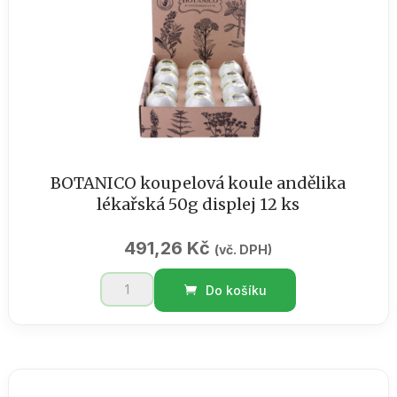
BOTANICO koupelová koule andělika
lékařská 50g displej 12 ks
491,26
Kč
(vč. DPH)
BOTANICO
Do košíku
koupelová
koule
andělika
lékařská
50g