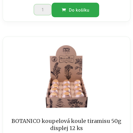
BOTANICO
Do košíku
koupelová
koule
vaječný
koňak
50g
displej
12
ks
množství
BOTANICO koupelová koule tiramisu 50g
displej 12 ks