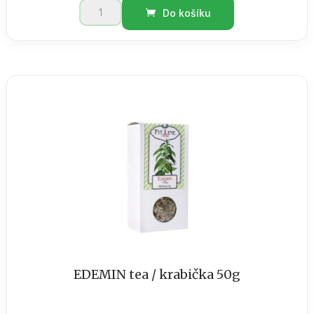
Pleťové
Do košíku
mléko
s
mateří
kašičkou
200ml
množství
EDEMIN tea / krabička 50g