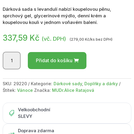
Dárková sada s levandulí nabízí koupelovou pěnu,
sprchový gel, glycerínové mýdlo, denní krém a
koupelovou kouli v jednom voňavém balení.
337,59
Kč
(vč. DPH)
(279,00 Kč/ks bez DPH)
Dárková
Přidat do košíku
sada
-
levandule
-
SKU:
29220
Kategorie:
Dárkové sady
,
Doplňky a dárky
krabička
Štítek:
Vánoce
Značka:
MUDr.Alice Ratajová
Botanico
množství
Velkoobchodní

SLEVY
Doprava zdarma