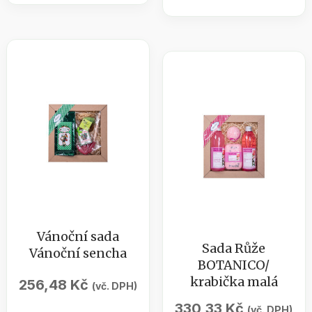
konopí
/
800g
krabička
množství
malá
množství
Vánoční sada
Sada Růže
Vánoční sencha
BOTANICO/
krabička malá
256,48
Kč
(vč. DPH)
330,33
Kč
(vč. DPH)