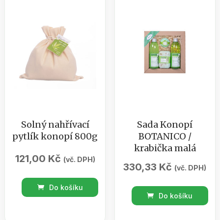
červená
bílá
skořice
mandle
/
/
100ml
100ml
množství
množství
Solný nahřívací
Sada Konopí
pytlík konopí 800g
BOTANICO /
krabička malá
121,00
Kč
(vč. DPH)
330,33
Kč
(vč. DPH)
Solný
Do košíku
Sada
nahřívací
Do košíku
Konopí
pytlík
BOTANICO