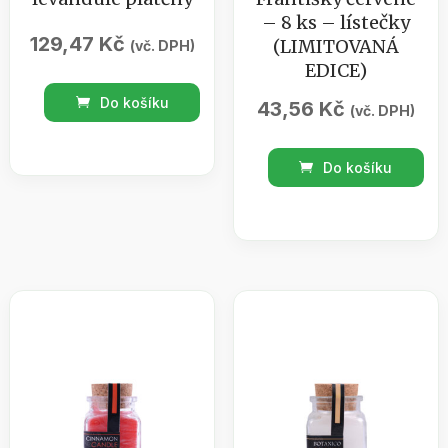
– 8 ks – lístečky
129,47
Kč
(LIMITOVANÁ
(vč. DPH)
EDICE)
Solný
Do košíku
43,56
Kč
(vč. DPH)
pytlík
800g
PROCYON
Do košíku
levandule
Vánoční
plátěný
Františky
množství
červené
-
8
ks
-
lístečky
(LIMITOVANÁ
EDICE)
množství