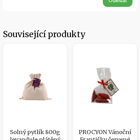
Odeslat
Související produkty
Solný pytlík 800g
PROCYON Vánoční
levandule plátěný
Františky červené