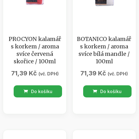
PROCYON kalamář
BOTANICO kalamář
s korkem / aroma
s korkem / aroma
svíce červená
svíce bílá mandle /
skořice / 100ml
100ml
71,39
Kč
71,39
Kč
(vč. DPH)
(vč. DPH)
PROCYON
BOTANICO
Do košíku
Do košíku
kalamář
kalamář
s
s
korkem
korkem
/
/
aroma
aroma
svíce
svíce