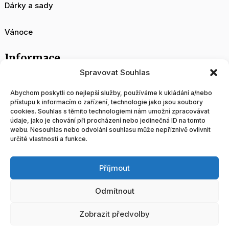
Dárky a sady
Vánoce
Informace
Spravovat Souhlas
O nás
Abychom poskytli co nejlepší služby, používáme k ukládání a/nebo
přístupu k informacím o zařízení, technologie jako jsou soubory
cookies. Souhlas s těmito technologiemi nám umožní zpracovávat
Velkoobchod
údaje, jako je chování při procházení nebo jedinečná ID na tomto
webu. Nesouhlas nebo odvolání souhlasu může nepříznivě ovlivnit
určité vlastnosti a funkce.
Blog
Příjmout
Obchodní podmínky
Odmítnout
Tvorba a správa www stránek
Zobrazit předvolby
Doprava a platba