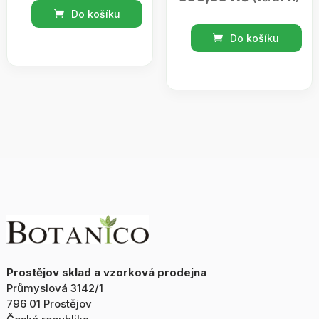
Vánoční
Do košíku
sada
Sada
Do košíku
Vánoční
Růže
sencha
BOTANICO/
množství
krabička
malá
množství
Prostějov sklad a vzorková prodejna
Průmyslová 3142/1
796 01 Prostějov