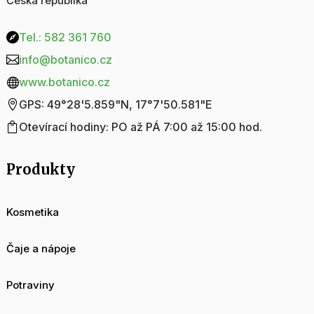
Česká republika
Tel.: 582 361 760

info@botanico.cz

www.botanico.cz

GPS: 49°28'5.859"N, 17°7'50.581"E

Otevírací hodiny: PO až PÁ 7:00 až 15:00 hod.

Produkty
Kosmetika
Čaje a nápoje
Potraviny