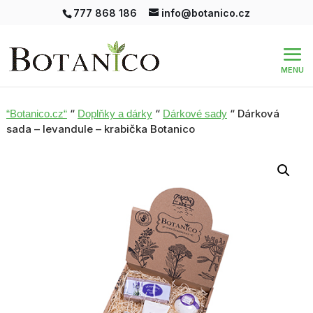
777 868 186
info@botanico.cz
“
“
“ Dárková
“Botanico.cz“
Doplňky a dárky
Dárkové sady
sada – levandule – krabička Botanico