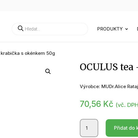
Products
PRODUKTY
search
 krabička s okénkem 50g
OCULUS tea 
Výrobce: MUDr.Alice Rata
70,56
Kč
(vč. DP
OCULUS
Přidat do 
tea
-