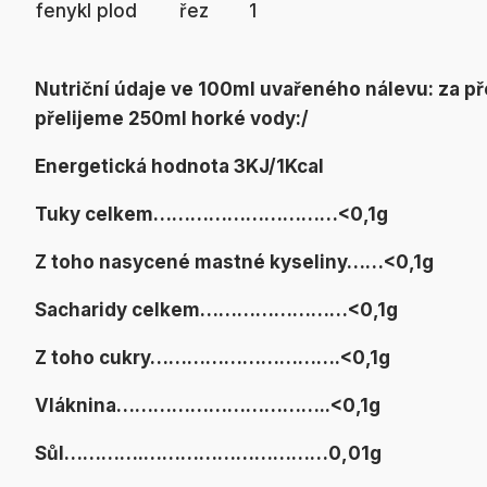
fenykl plod
řez
1
Nutriční údaje ve 100ml uvařeného nálevu:
za př
přelijeme 250ml horké vody:/
Energetická hodnota 3KJ/1Kcal
Tuky celkem…………………………<0,1g
Z toho nasycené mastné kyseliny……<0,1g
Sacharidy celkem……………………<0,1g
Z toho cukry………………………….<0,1g
Vláknina……………………………..<0,1g
Sůl………….…………………………0,01g