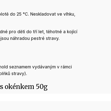
lotě do 25 °C. Neskladovat ve vlhku,
é pro děti do tří let, těhotné a kojící
ejsou náhradou pestré stravy.
-hold seznamem vydávaným v rámci
plňků stravy).
 s okénkem 50g