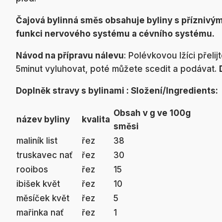
Čajová bylinná směs obsahuje byliny s přízniv
funkci nervového systému a cévního systému.
Návod na přípravu nálevu
: Polévkovou lžíci přeli
5minut vyluhovat, poté můžete scedit a podávat.
Doplněk stravy s bylinami : Složení/Ingredients:
Obsah v g ve 100g
název byliny
kvalita
směsi
maliník list
řez
38
truskavec nať
řez
30
rooibos
řez
15
ibišek květ
řez
10
měsíček květ
řez
5
mařinka nať
řez
1