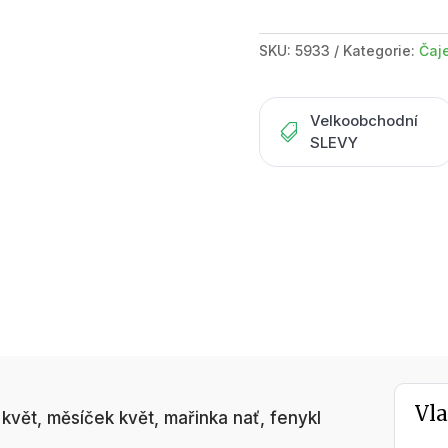
krabička
s
SKU:
5933
Kategorie:
Čaj
okénkem
50g
množství
Velkoobchodní

SLEVY
Vla
k květ, měsíček květ, mařinka nať, fenykl