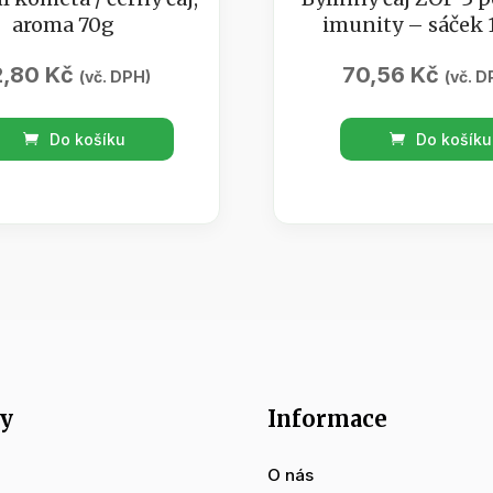
aroma 70g
imunity – sáček
2,80
Kč
70,56
Kč
(vč. DPH)
(vč. D
ní
Bylinný
Do košíku
Do košíku
ta
čaj
ZOP
3
posílení
a
imunity
-
tví
sáček
100g
množství
y
Informace
O nás