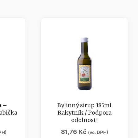
a –
Bylinný sirup 185ml
abička
Rakytník / Podpora
odolnosti
81,76
Kč
PH)
(vč. DPH)