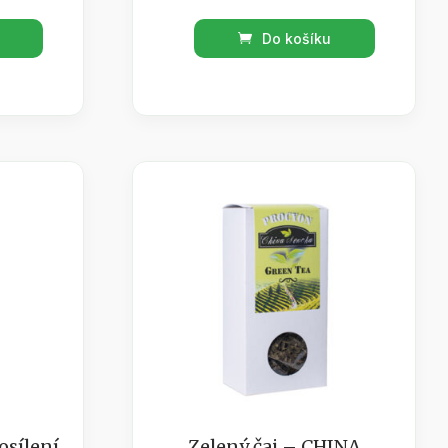
Bylinný
Do košíku
sirup
185ml
Rakytník
/
Podpora
odolnosti
množství
osílení
Zelený čaj – CHINA