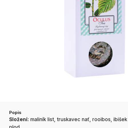
Popis
Složení:
maliník list, truskavec nať, rooibos, ibiše
plod.