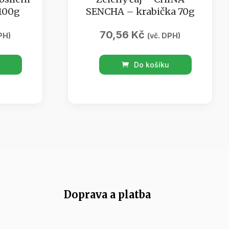
 100g
SENCHA – krabička 70g
70,56
Kč
PH)
(vč. DPH)
Zelený
Do košíku
čaj
-
CHINA
SENCHA
-
krabička
70g
množství
Doprava a platba