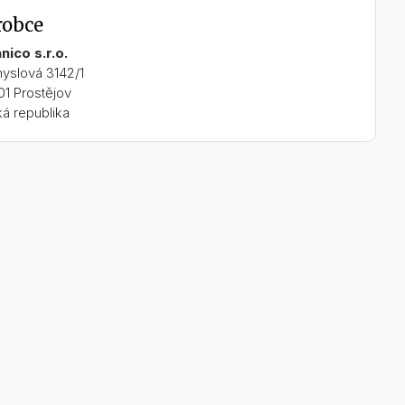
robce
nico s.r.o.
yslová 3142/1
01 Prostějov
á republika