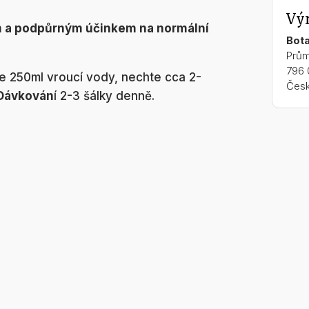
Vý
ým a podpůrným účinkem na normální
Bota
Prům
796 
jte 250ml vroucí vody, nechte cca 2-
Česk
Dávkován
í 2-3 šálky denně.