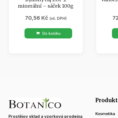
minerální – sáček 100g
70,56
Kč
7
(vč. DPH)
Bylinný
Vánoč
Do košíku
čaj
kome
ZOP
/
2
černý
minerální
čaj,
-
arom
sáček
70g
100g
množs
množství
Produkt
Kosmetika
Prostějov sklad a vzorková prodejna