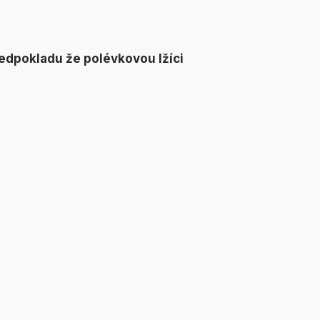
edpokladu že polévkovou lžíci