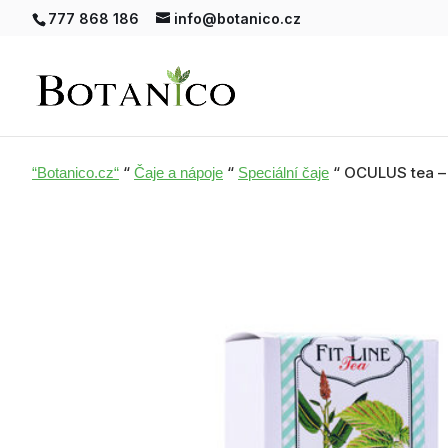
777 868 186
info@botanico.cz
“
“
“ OCULUS tea –
“Botanico.cz“
Čaje a nápoje
Speciální čaje