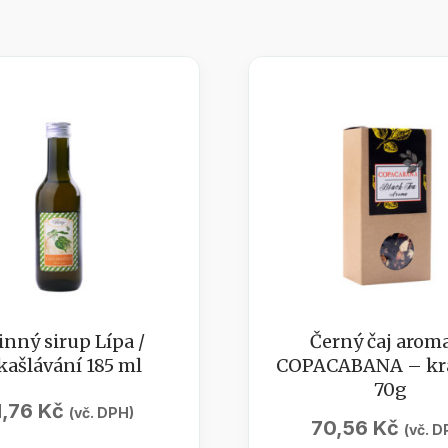
inný sirup Lípa /
Černý čaj arom
kašlávání 185 ml
COPACABANA – kr
70g
1,76
Kč
(vč. DPH)
70,56
Kč
(vč. D