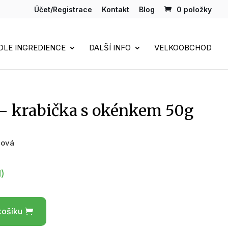
Účet/Registrace
Kontakt
Blog
0 položky
DLE INGREDIENCE
DALŠÍ INFO
VELKOOBCHOD
– krabička s okénkem 50g
jová
H)
košíku