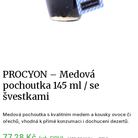
PROCYON – Medová
pochoutka 145 ml / se
švestkami
Medová pochoutka s kvalitním medem a kousky ovoce či
ořechů, vhodná k přímé konzumaci i dochucení dezertů.
77,28
Kč