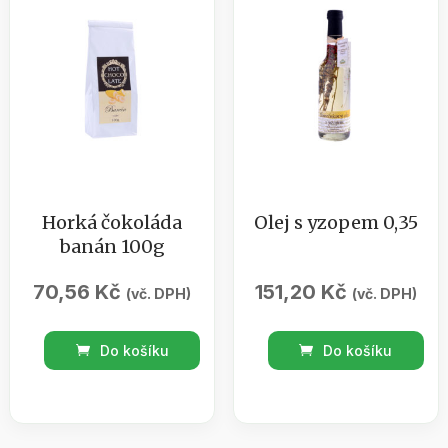
meruňkami
množství
Horká čokoláda
Olej s yzopem 0,35
banán 100g
70,56
Kč
151,20
Kč
(vč. DPH)
(vč. DPH)
Horká
Olej
Do košíku
Do košíku
čokoláda
s
banán
yzopem
100g
0,35
množství
množství