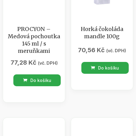
PROCYON –
Horká čokoláda
Medová pochoutka
mandle 100g
145 ml / s
70,56
Kč
meruňkami
(vč. DPH)
77,28
Kč
(vč. DPH)
Horká
Do košíku
čokoláda
PROCYON
Do košíku
mandle
-
100g
Medová
množství
pochoutka
145
ml
/
s