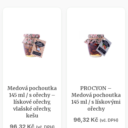
Medová pochoutka
PROCYON –
145 ml / s ořechy –
Medová pochoutka
lískové ořechy,
145 ml / s lískovými
vlašské ořechy,
ořechy
kešu
96,32
Kč
(vč. DPH)
96,32
Kč
(vč. DPH)