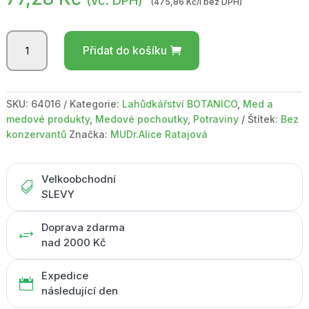
(vč. DPH)
(475,86 Kč/l bez DPH)
PROCYON
Přidat do košíku
-
Medová
pochoutka
145
SKU:
64016
Kategorie:
Lahůdkářství BOTANICO
,
Med a
ml
medové produkty
,
Medové pochoutky
,
Potraviny
Štítek:
Bez
/
konzervantů
Značka:
MUDr.Alice Ratajová
se
švestkami
množství
Velkoobchodní

SLEVY
Doprava zdarma
+
nad 2000 Kč
Expedice

následující den