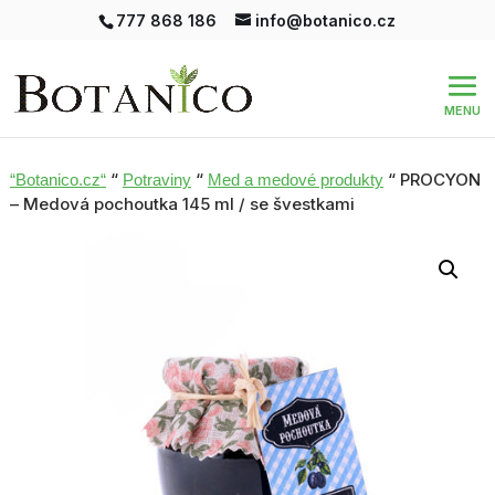
777 868 186
info@botanico.cz
“
“
“ PROCYON
“Botanico.cz“
Potraviny
Med a medové produkty
– Medová pochoutka 145 ml / se švestkami