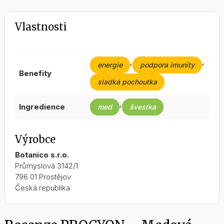
Vlastnosti
,
,
energie
podpora imunity
benefity
sladká pochoutka
,
ingredience
med
švestka
Výrobce
Botanico s.r.o.
Průmyslová 3142/1
796 01 Prostějov
Česká republika