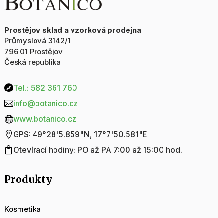
Prostějov sklad a vzorková prodejna
Průmyslová 3142/1
796 01 Prostějov
Česká republika
Tel.: 582 361 760

info@botanico.cz

www.botanico.cz

GPS: 49°28'5.859"N, 17°7'50.581"E

Otevírací hodiny: PO až PÁ 7:00 až 15:00 hod.

Produkty
Kosmetika