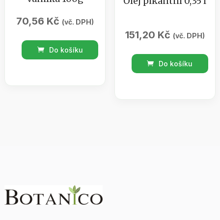
Olej pikantní 0,35 l
70,56
Kč
(vč. DPH)
151,20
Kč
(vč. DPH)
Horká
Do košíku
čokoláda
Olej
Do košíku
vanilka
pikantní
100g
0,35
množství
l
množství