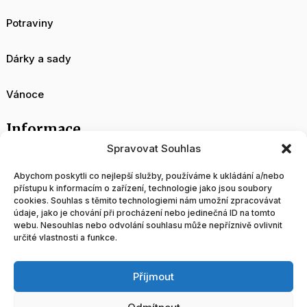
Potraviny
Dárky a sady
Vánoce
Informace
Spravovat Souhlas
O nás
Abychom poskytli co nejlepší služby, používáme k ukládání a/nebo
přístupu k informacím o zařízení, technologie jako jsou soubory
cookies. Souhlas s těmito technologiemi nám umožní zpracovávat
Velkoobchod
údaje, jako je chování při procházení nebo jedinečná ID na tomto
webu. Nesouhlas nebo odvolání souhlasu může nepříznivě ovlivnit
určité vlastnosti a funkce.
Blog
Příjmout
Obchodní podmínky