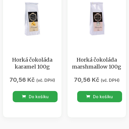
Horká čokoláda
Horká čokoláda
karamel 100g
marshmallow 100g
70,56
Kč
70,56
Kč
(vč. DPH)
(vč. DPH)
Horká
Horká
Do košíku
Do košíku
čokoláda
čokoláda
karamel
marshmallow
100g
100g
množství
množství