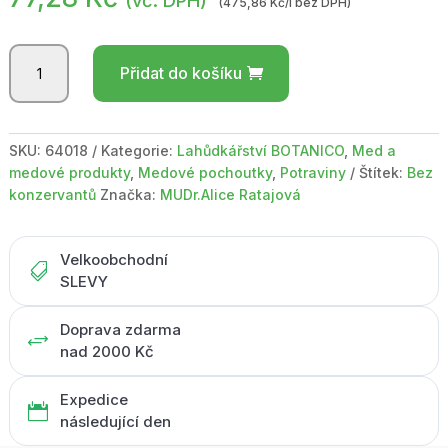
(vč. DPH)
(475,86 Kč/l bez DPH)
PROCYON
Přidat do košíku
-
Medová
pochoutka
145
SKU:
64018
Kategorie:
Lahůdkářství BOTANICO
,
Med a
ml
medové produkty
,
Medové pochoutky
,
Potraviny
Štítek:
Bez
/
konzervantů
Značka:
MUDr.Alice Ratajová
s
kustovnicí
čínskou
Velkoobchodní

množství
SLEVY
Doprava zdarma
+
nad 2000 Kč
Expedice

následující den