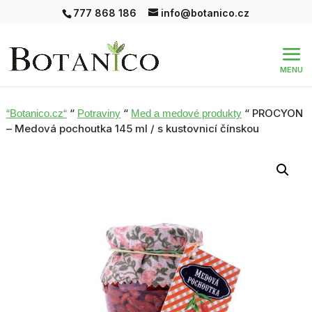
777 868 186
info@botanico.cz
“
“
“ PROCYON
“Botanico.cz“
Potraviny
Med a medové produkty
– Medová pochoutka 145 ml / s kustovnicí čínskou