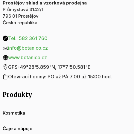
Prostějov sklad a vzorková prodejna
Průmyslová 3142/1
796 01 Prostějov
Česká republika
Tel.: 582 361 760

info@botanico.cz

www.botanico.cz

GPS: 49°28'5.859"N, 17°7'50.581"E

Otevírací hodiny: PO až PÁ 7:00 až 15:00 hod.

Produkty
Kosmetika
Čaje a nápoje