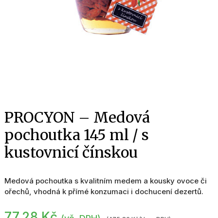
PROCYON – Medová
pochoutka 145 ml / s
kustovnicí čínskou
Medová pochoutka s kvalitním medem a kousky ovoce či
ořechů, vhodná k přímé konzumaci i dochucení dezertů.
77,28
Kč