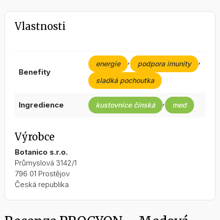
Vlastnosti
,
,
energie
podpora imunity
benefity
sladká pochoutka
,
ingredience
kustovnice čínská
med
Výrobce
Botanico s.r.o.
Průmyslová 3142/1
796 01 Prostějov
Česká republika