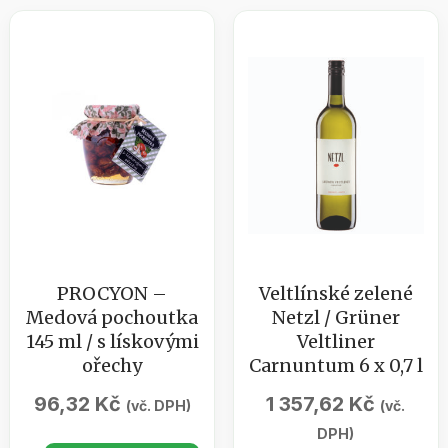
PROCYON –
Veltlínské zelené
Medová pochoutka
Netzl / Grüner
145 ml / s lískovými
Veltliner
ořechy
Carnuntum 6 x 0,7 l
96,32
Kč
1 357,62
Kč
(vč. DPH)
(vč.
DPH)