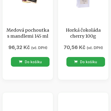
Medová pochoutka
Horká čokoláda
s mandlemi 145 ml
cherry 100g
96,32
Kč
70,56
Kč
(vč. DPH)
(vč. DPH)
Medová
Horká
Do košíku
Do košíku
pochoutka
čokoláda
s
cherry
mandlemi
100g
145
množství
ml
množství