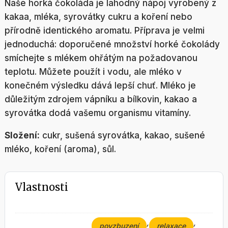
Naše horká čokoláda je lahodný nápoj vyrobený z
kakaa, mléka, syrovátky cukru a koření nebo
přírodně identického aromatu. Příprava je velmi
jednoduchá: doporučené množství horké čokolády
smíchejte s mlékem ohřátým na požadovanou
teplotu. Můžete použít i vodu, ale mléko v
konečném výsledku dává lepší chuť. Mléko je
důležitým zdrojem vápníku a bílkovin, kakao a
syrovátka dodá vašemu organismu vitamíny.
Složení:
cukr, sušená syrovátka, kakao, sušené
mléko, koření (aroma), sůl.
Vlastnosti
,
,
povzbuzení
relaxace