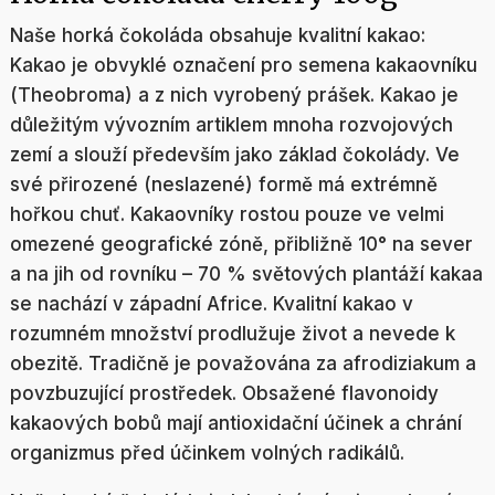
Naše horká čokoláda obsahuje kvalitní kakao:
Kakao je obvyklé označení pro semena kakaovníku
(Theobroma) a z nich vyrobený prášek. Kakao je
důležitým vývozním artiklem mnoha rozvojových
zemí a slouží především jako základ čokolády. Ve
své přirozené (neslazené) formě má extrémně
hořkou chuť. Kakaovníky rostou pouze ve velmi
omezené geografické zóně, přibližně 10° na sever
a na jih od rovníku – 70 % světových plantáží kakaa
se nachází v západní Africe. Kvalitní kakao v
rozumném množství prodlužuje život a nevede k
obezitě. Tradičně je považována za afrodiziakum a
povzbuzující prostředek. Obsažené flavonoidy
kakaových bobů mají antioxidační účinek a chrání
organizmus před účinkem volných radikálů.