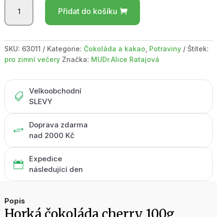
Horká
Přidat do košíku
čokoláda
cherry
100g
množství
SKU:
63011
Kategorie:
Čokoláda a kakao
,
Potraviny
Štítek:
pro zimní večery
Značka:
MUDr.Alice Ratajová
Velkoobchodní

SLEVY
Doprava zdarma
+
nad 2000 Kč
Expedice

následující den
Popis
Horká čokoláda cherry 100g