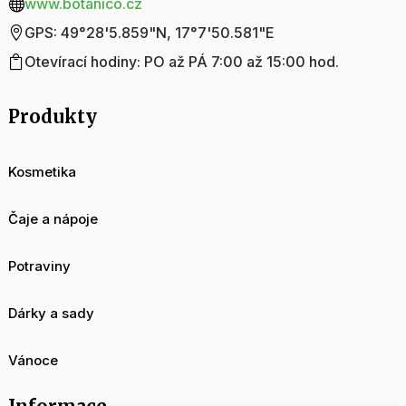
www.botanico.cz

GPS: 49°28'5.859"N, 17°7'50.581"E

Otevírací hodiny: PO až PÁ 7:00 až 15:00 hod.

Produkty
Kosmetika
Čaje a nápoje
Potraviny
Dárky a sady
Vánoce