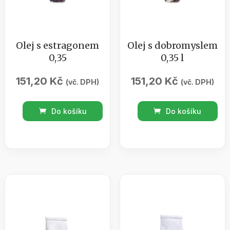
Olej s estragonem
Olej s dobromyslem
0,35
0,35 l
151,20
Kč
151,20
Kč
(vč. DPH)
(vč. DPH)
Olej
Olej
Do košíku
Do košíku
s
s
estragonem
dobromyslem
0,35
0,35
množství
l
množství