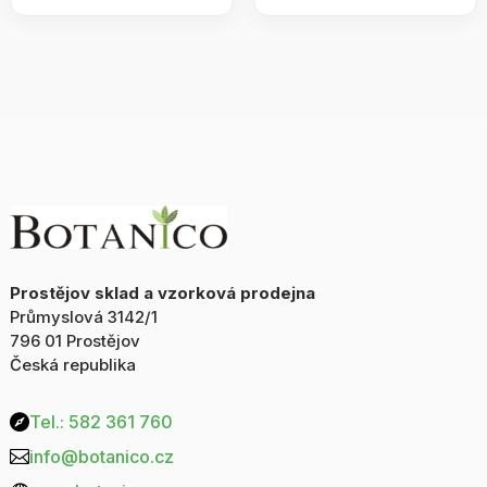
100g
100g
množství
množství
Prostějov sklad a vzorková prodejna
Průmyslová 3142/1
796 01 Prostějov
Česká republika
Tel.: 582 361 760

info@botanico.cz
