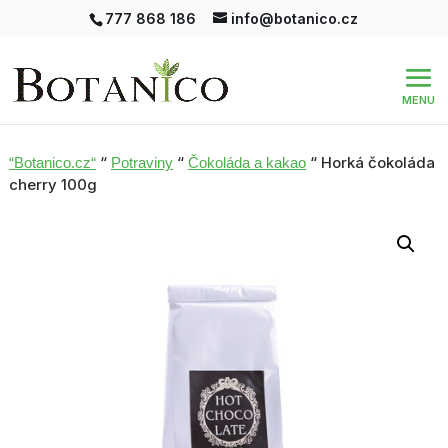
777 868 186
info@botanico.cz
“
“
“ Horká čokoláda
“Botanico.cz“
Potraviny
Čokoláda a kakao
cherry 100g