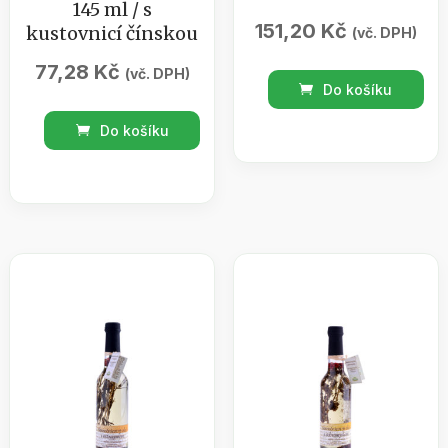
145 ml / s
151,20
Kč
kustovnicí čínskou
(vč. DPH)
77,28
Kč
(vč. DPH)
Olej
Do košíku
pikantní
PROCYON
Do košíku
0,35
-
l
Medová
množství
pochoutka
145
ml
/
s
kustovnicí
čínskou
množství