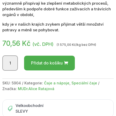
významně přispívají ke zlepšení metabolických procesů,
především k podpoře dobré funkce zažívacích a trávících
orgánů v období,
kdy je v našich krajích zvykem přijímat větší množství
potravy a méně se pohybovat.
70,56
Kč
(vč. DPH)
(1 575,00 Kč/kg bez DPH)
Bylinný
Přidat do košíku
čaj
ZOP
4
zlepšení
SKU:
5904
Kategorie:
Čaje a nápoje
,
Speciální čaje
metabolismu
Značka:
MUDr.Alice Ratajová
40g
množství
Velkoobchodní

SLEVY