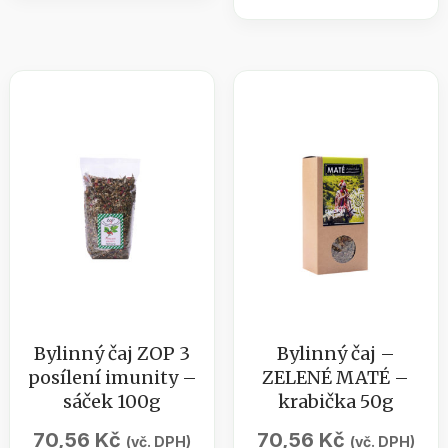
/
EARL
průduškový
GREY
sirup
-
185
krabička
ml
70g
množství
množství
Bylinný čaj ZOP 3
Bylinný čaj –
posílení imunity –
ZELENÉ MATÉ –
sáček 100g
krabička 50g
70,56
Kč
70,56
Kč
(vč. DPH)
(vč. DPH)