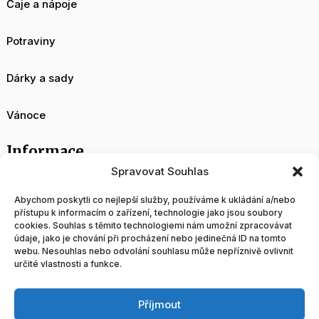
Čaje a nápoje
Potraviny
Dárky a sady
Vánoce
Informace
Spravovat Souhlas
O nás
Abychom poskytli co nejlepší služby, používáme k ukládání a/nebo
přístupu k informacím o zařízení, technologie jako jsou soubory
cookies. Souhlas s těmito technologiemi nám umožní zpracovávat
Velkoobchod
údaje, jako je chování při procházení nebo jedinečná ID na tomto
webu. Nesouhlas nebo odvolání souhlasu může nepříznivě ovlivnit
určité vlastnosti a funkce.
Blog
Příjmout
Obchodní podmínky