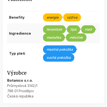
,
benefity
energie
výživa
,
,
,
levandule
lípa
med
ingredience
,
meduňka
měsíček
,
mastná pokožka
typ pleti
suchá pokožka
Výrobce
Botanico s.r.o.
Průmyslová 3142/1
796 01 Prostějov
Česká republika