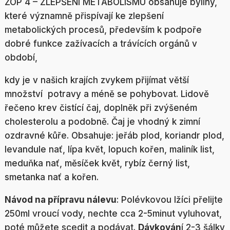
ZOP 4 – ZLEPŠENÍ METABOLISMU obsahuje byliny,
které významně přispívají ke zlepšení
metabolických procesů, především k podpoře
dobré funkce zažívacích a trávících orgánů v
období,
kdy je v našich krajích zvykem přijímat větší
množství potravy a méně se pohybovat. Lidově
řečeno krev čistící čaj, doplněk při zvýšeném
cholesterolu a podobně. Čaj je vhodný k zimní
ozdravné kůře. Obsahuje: jeřáb plod, koriandr plod,
levandule nať, lípa květ, lopuch kořen, maliník list,
meduňka nať, měsíček květ, rybíz černý list,
smetanka nať a kořen.
Návod na přípravu nálevu
: Polévkovou lžíci přelijte
250ml vroucí vody, nechte cca 2-5minut vyluhovat,
poté můžete scedit a podávat.
Dávkován
í 2-3 šálky