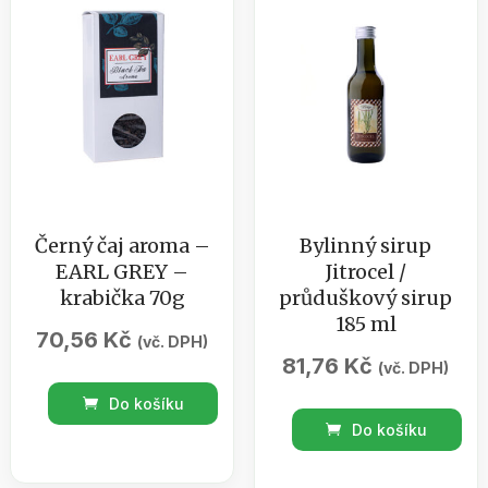
Černý čaj aroma –
Bylinný sirup
EARL GREY –
Jitrocel /
krabička 70g
průduškový sirup
185 ml
70,56
Kč
(vč. DPH)
81,76
Kč
(vč. DPH)
Černý
Do košíku
Bylinný
čaj
Do košíku
sirup
aroma
Jitrocel
-