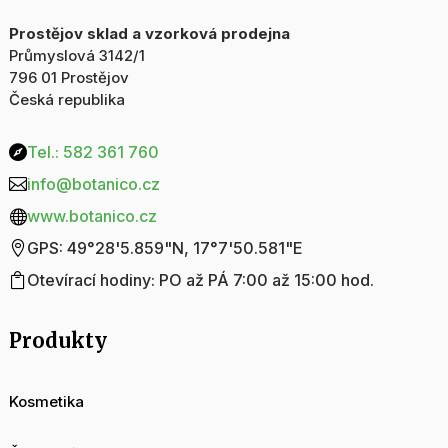
Prostějov sklad a vzorková prodejna
Průmyslová 3142/1
796 01 Prostějov
Česká republika
Tel.: 582 361 760

info@botanico.cz

www.botanico.cz

GPS: 49°28'5.859"N, 17°7'50.581"E

Otevírací hodiny: PO až PÁ 7:00 až 15:00 hod.

Produkty
Kosmetika