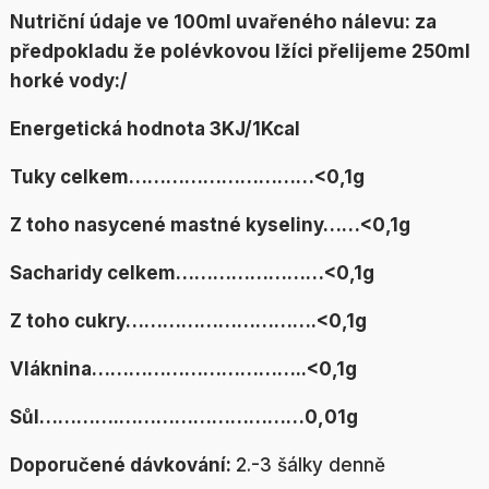
Nutriční údaje ve 100ml uvařeného nálevu:
za
předpokladu že polévkovou lžíci přelijeme 250ml
horké vody:/
Energetická hodnota 3KJ/1Kcal
Tuky celkem…………………………<0,1g
Z toho nasycené mastné kyseliny……<0,1g
Sacharidy celkem……………………<0,1g
Z toho cukry………………………….<0,1g
Vláknina……………………………..<0,1g
Sůl………….…………………………0,01g
Doporučené dávkování:
2.-3 šálky denně