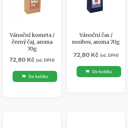
Vánoční kometa /
Vánoční čas /
černý čaj, aroma
rooibos, aroma 70g
70g
72,80
Kč
(vč. DPH)
72,80
Kč
(vč. DPH)
Vánoční
Do košíku
Vánoční
čas
Do košíku
kometa
/
/
rooibos,
černý
aroma
čaj,
70g
aroma
množství
70g
množství