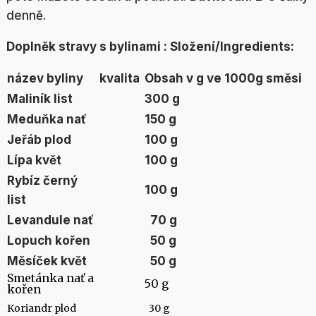
denně.
Doplněk stravy s bylinami : Složení/Ingredients:
název byliny
kvalita
Obsah v g ve 1000g směsi
Maliník list
300 g
Meduňka nať
150 g
Jeřáb plod
100 g
Lípa květ
100 g
Rybíz černý
100 g
list
Levandule nať
70 g
Lopuch kořen
50 g
Měsíček květ
50 g
Smetánka nať a
50 g
kořen
Koriandr plod
30 g