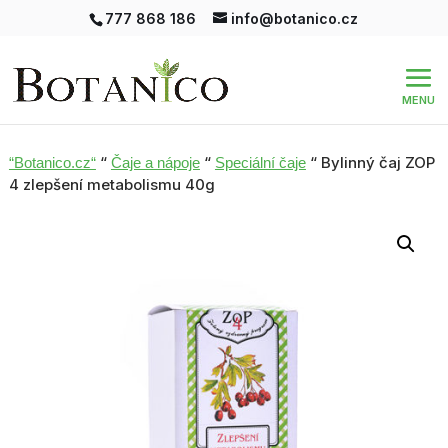
777 868 186
info@botanico.cz
“
“
“ Bylinný čaj ZOP
“Botanico.cz“
Čaje a nápoje
Speciální čaje
4 zlepšení metabolismu 40g