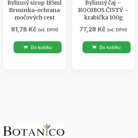
Bylinný sirup 185ml
Bylinný čaj –
Brusinka-ochrana
ROOIBOS ČISTÝ –
močových cest
krabička 100g
81,76
Kč
77,28
Kč
(vč. DPH)
(vč. DPH)
Bylinný
Bylinný
Do košíku
Do košíku
sirup
čaj
185ml
-
Brusinka-
ROOIBOS
ochrana
ČISTÝ
močových
-
cest
krabička
množství
100g
množství