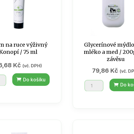
m na ruce výživný
Glycerínové mýdlo
Konopí / 75 ml
mléko a med / 200
závěsu
6,68
Kč
(vč. DPH)
79,86
Kč
(vč. D
Do košíku
Glycerínové
Do ko
mýdlo
Kozí
ný
mléko
í
a
med
/