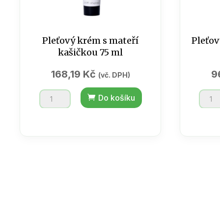
Pleťový krém s mateří
Pleťov
kašičkou 75 ml
168,19
Kč
9
(vč. DPH)
Pleťový
Pleťo
Do košíku
krém
krém
s
denní
mateří
Oliva
kašičkou
/
75
75
ml
ml
množství
množs