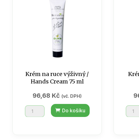
moře
množs
75ml
/
Cream
for
hands
množství
Krém na ruce výživný /
Kré
Hands Cream 75 ml
96,68
Kč
9
(vč. DPH)
Krém
Krém
Do košíku
na
na
ruce
ruce
výživný
výživ