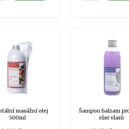
noční
s
omlazovací
ový
levandule
75
ml
tví
množství
ntální masážní olej
Šampon balzam pro
500ml
růst vlasů