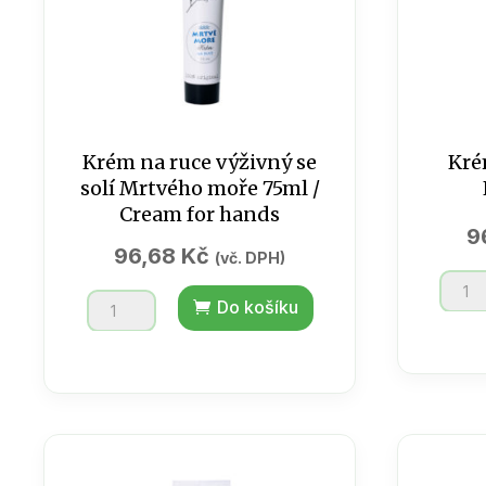
Krém na ruce výživný se
Kré
solí Mrtvého moře 75ml /
Cream for hands
9
96,68
Kč
(vč. DPH)
Krém
Krém
Do košíku
na
na
ruce
ruce
výživ
výživný
Konop
se
/
solí
75
Mrtvého
ml