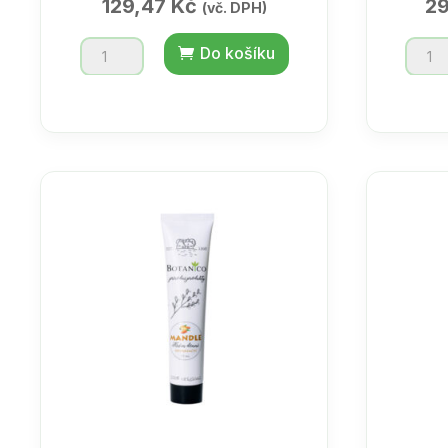
129,47
Kč
2
(vč. DPH)
Orientální
Orient
Do košíku
masážní
masáž
olej
olej
200ml
500m
množství
množs