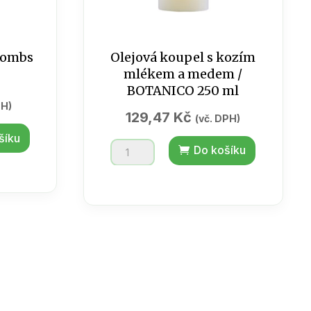
bombs
Olejová koupel s kozím
mlékem a medem /
BOTANICO 250 ml
PH)
129,47
Kč
(vč. DPH)
šíku
Olejová
Do košíku
koupel
s
kozím
mlékem
a
medem
/
BOTANICO
250