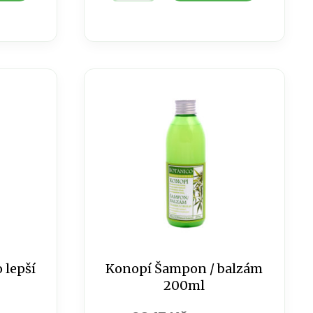
na
nohy
/
75
ml
množství
 lepší
Konopí Šampon / balzám
200ml