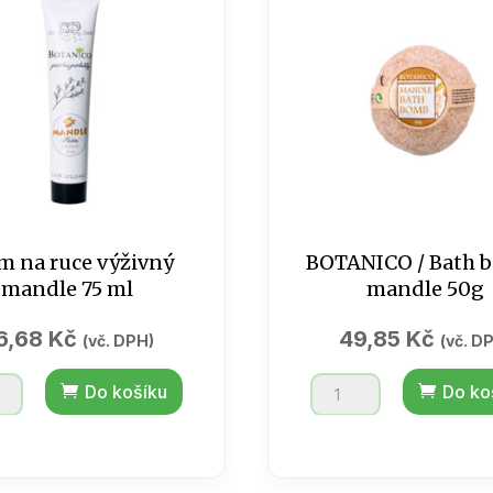
200g
tví
bez
závěsu
množství
m na ruce výživný
BOTANICO / Bath 
mandle 75 ml
mandle 50g
6,68
Kč
49,85
Kč
(vč. DPH)
(vč. D
BOTANICO
Do košíku
Do ko
/
Bath
ný
bombs