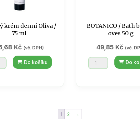
ý krém denní Oliva /
BOTANICO / Bath 
75 ml
oves 50 g
6,68
Kč
49,85
Kč
(vč. DPH)
(vč. D
vý
BOTANICO
Do košíku
Do ko
/
Bath
bombs
oves
50
g
1
2
→
tví
množství