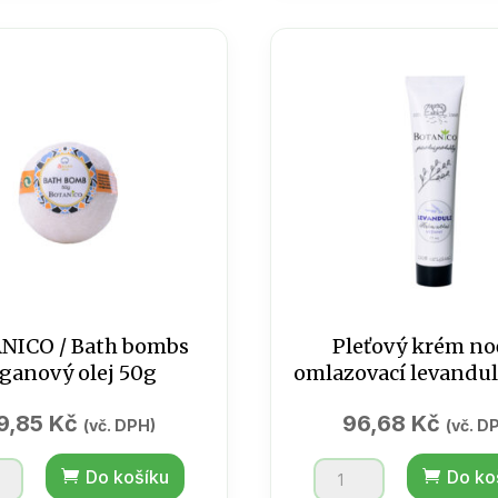
le
mandle
50g
množství
tví
NICO / Bath bombs
Pleťový krém no
rganový olej 50g
omlazovací levandul
9,85
Kč
96,68
Kč
(vč. DPH)
(vč. D
NICO
Pleťový
Do košíku
Do ko
krém