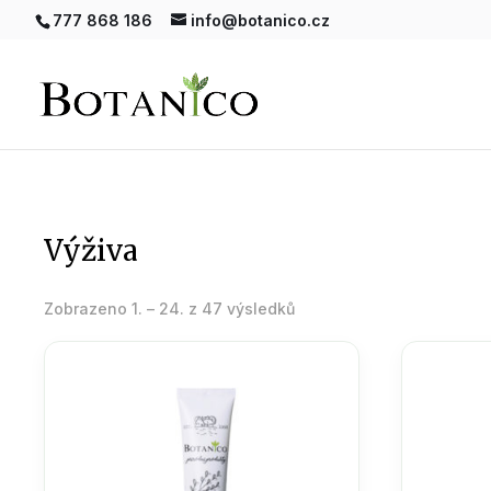
777 868 186
info@botanico.cz
výživa
Seřazeno
Zobrazeno 1. – 24. z 47 výsledků
podle
oblíbenosti