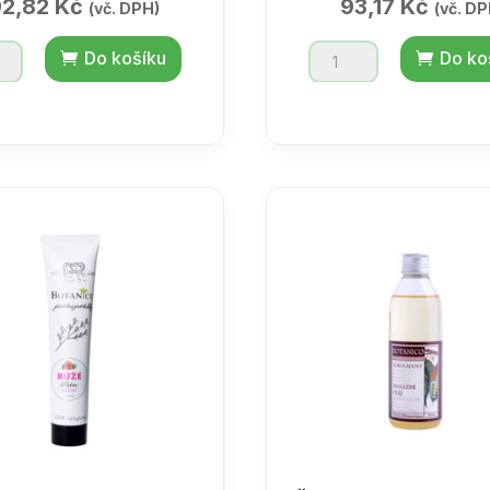
92,82
Kč
93,17
Kč
(vč. DPH)
(vč. DP
ální
Šampon
Do košíku
Do ko
ní
balzam
pro
l
lepší
tví
růst
vlasů
množství