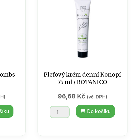
množství
bombs
Pleťový krém denní Konopí
75 ml / BOTANICO
96,68
Kč
PH)
(vč. DPH)
Pleťový
šíku
Do košíku
krém
denní
Konopí