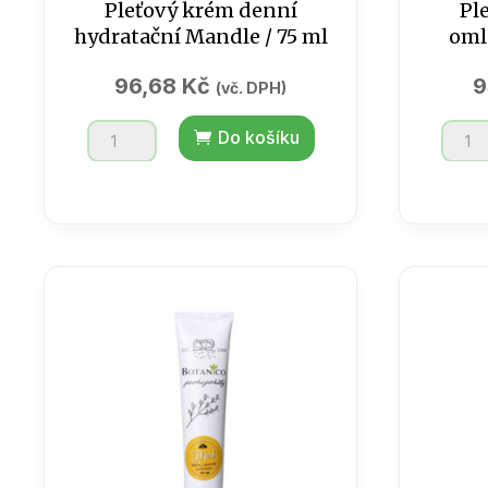
Pleťový krém denní
Pl
hydratační Mandle / 75 ml
oml
96,68
Kč
9
(vč. DPH)
Pleťový
Pleťo
Do košíku
krém
krém
denní
noční
hydratační
omlaz
Mandle
růže
/
75
75
ml
ml
množs
množství