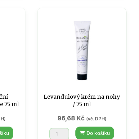
75
ml
/
BOTANICO
množství
ční
Levandulový krém na nohy
e 75 ml
/ 75 ml
96,68
Kč
PH)
(vč. DPH)
Levandulový
šíku
Do košíku
krém