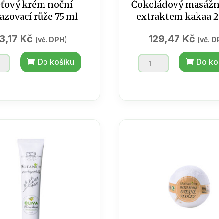
eťový krém noční
Čokoládový masážní 
azovací růže 75 ml
extraktem kakaa 
3,17
Kč
129,47
Kč
(vč. DPH)
(vč. D
vý
Čokoládový
Do košíku
Do ko
masážní
olej
ovací
s
extraktem
kakaa
200ml
tví
množství