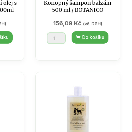
olej s
Konopný šampon balzám
200ml
500 ml / BOTANICO
156,09
Kč
PH)
(vč. DPH)
Konopný
šíku
Do košíku
šampon
balzám
500
ml
/
BOTANICO
množství