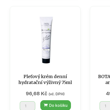
/
mand
Hands
75
Cream
ml
75
množs
ml
množství
Pleťový krém denní
BOTA
hydratační výživný 75ml
a
96,68
Kč
4
(vč. DPH)
Pleťový
BOTA
Do košíku
krém
/