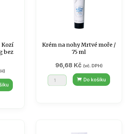
 Kozí
Krém na nohy Mrtvé moře /
g bez
75 ml
96,68
Kč
(vč. DPH)
PH)
Krém
Do košíku
šíku
na
nohy
Mrtvé
moře
/
75
ml