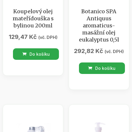
Koupelový olej
Botanico SPA
mateřídouška s
Antiquus
bylinou 200ml
aromaticus-
masážní olej
129,47
Kč
(vč. DPH)
eukalyptus 0,5l
292,82
Kč
Koupelový
(vč. DPH)
Do košíku
olej
Botanico
mateřídouška
Do košíku
SPA
s
Antiquus
bylinou
aromaticus-
200ml
masážní
množství
olej
eukalyptus
0,5l
množství