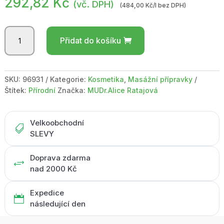
292,82
Kč
(vč. DPH)
(484,00 Kč/l bez DPH)
Orientální
Přidat do košíku
masážní
olej
500ml
množství
SKU:
96931
Kategorie:
Kosmetika
,
Masážní přípravky
Štítek:
Přírodní
Značka:
MUDr.Alice Ratajová
Velkoobchodní

SLEVY
Doprava zdarma
+
nad 2000 Kč
Expedice

následující den