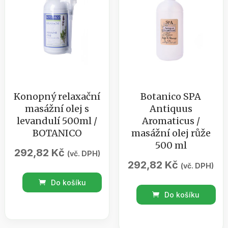
Konopný relaxační
Botanico SPA
masážní olej s
Antiquus
levandulí 500ml /
Aromaticus /
BOTANICO
masážní olej růže
500 ml
292,82
Kč
(vč. DPH)
292,82
Kč
(vč. DPH)
Konopný
Do košíku
Botanico
relaxační
Do košíku
SPA
masážní
Antiquus
olej