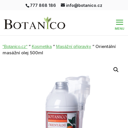
777 868 186
info@botanico.cz
“
“
“ Orientální
“Botanico.cz“
Kosmetika
Masážní přípravky
masážní olej 500ml