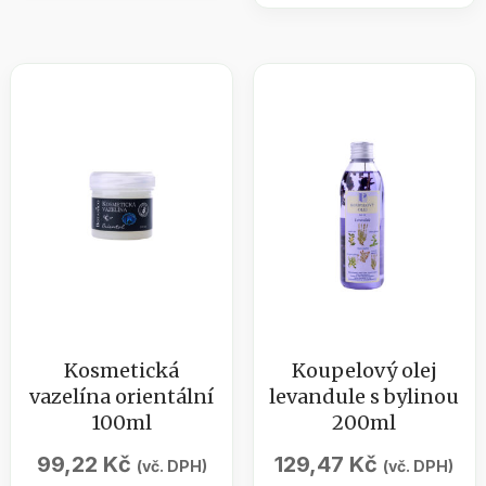
Aromaticus
s
/
levandulí
masážní
500ml
olej
/
růže
BOTANICO
500
množství
ml
množství
Kosmetická
Koupelový olej
vazelína orientální
levandule s bylinou
100ml
200ml
99,22
Kč
129,47
Kč
(vč. DPH)
(vč. DPH)