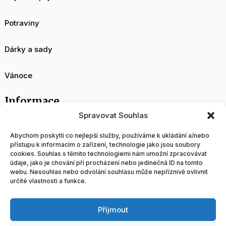
Potraviny
Dárky a sady
Vánoce
Informace
Spravovat Souhlas
O nás
Abychom poskytli co nejlepší služby, používáme k ukládání a/nebo
přístupu k informacím o zařízení, technologie jako jsou soubory
cookies. Souhlas s těmito technologiemi nám umožní zpracovávat
Velkoobchod
údaje, jako je chování při procházení nebo jedinečná ID na tomto
webu. Nesouhlas nebo odvolání souhlasu může nepříznivě ovlivnit
určité vlastnosti a funkce.
Blog
Příjmout
Obchodní podmínky