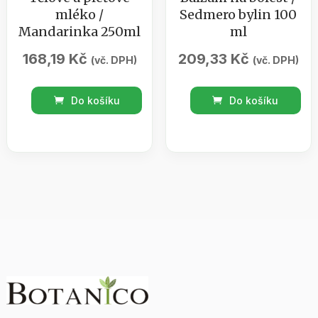
mléko /
Sedmero bylin 100
Mandarinka 250ml
ml
168,19
Kč
209,33
Kč
(vč. DPH)
(vč. DPH)
Tělové
Balzám
Do košíku
Do košíku
a
na
pleťové
bolest
mléko
/
/
Sedmero
Mandarinka
bylin
250ml
100
množství
ml
množství