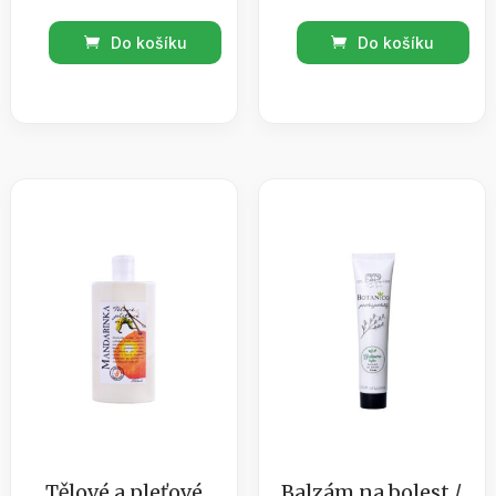
Kosmetická
Koupelový
Do košíku
Do košíku
vazelína
olej
orientální
levandule
100ml
s
množství
bylinou
200ml
množství
Tělové a pleťové
Balzám na bolest /