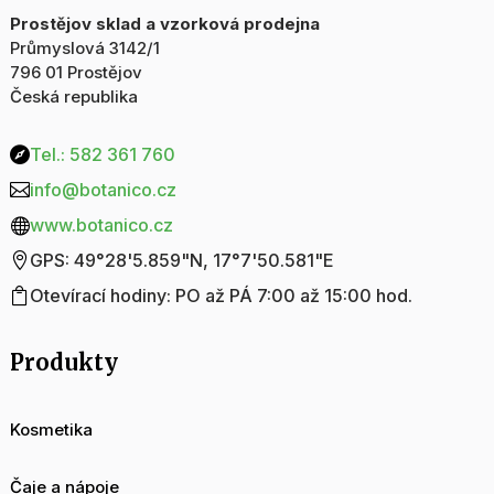
Prostějov sklad a vzorková prodejna
Průmyslová 3142/1
796 01 Prostějov
Česká republika
Tel.: 582 361 760

info@botanico.cz

www.botanico.cz

GPS: 49°28'5.859"N, 17°7'50.581"E

Otevírací hodiny: PO až PÁ 7:00 až 15:00 hod.

Produkty
Kosmetika
Čaje a nápoje