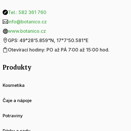
Tel.: 582 361 760

info@botanico.cz

www.botanico.cz

GPS: 49°28'5.859"N, 17°7'50.581"E

Otevírací hodiny: PO až PÁ 7:00 až 15:00 hod.

Produkty
Kosmetika
Čaje a nápoje
Potraviny
Dárky a sady