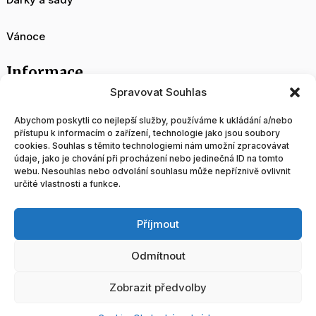
Vánoce
Informace
Spravovat Souhlas
O nás
Abychom poskytli co nejlepší služby, používáme k ukládání a/nebo
přístupu k informacím o zařízení, technologie jako jsou soubory
cookies. Souhlas s těmito technologiemi nám umožní zpracovávat
Velkoobchod
údaje, jako je chování při procházení nebo jedinečná ID na tomto
webu. Nesouhlas nebo odvolání souhlasu může nepříznivě ovlivnit
určité vlastnosti a funkce.
Blog
Příjmout
Obchodní podmínky
Odmítnout
Tvorba a správa www stránek
Zobrazit předvolby
Doprava a platba