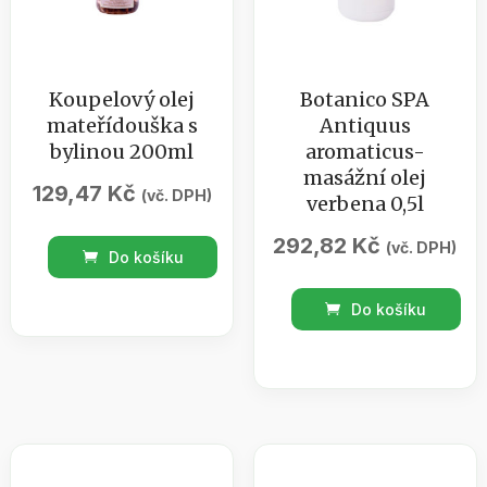
Koupelový olej
Botanico SPA
mateřídouška s
Antiquus
bylinou 200ml
aromaticus-
masážní olej
129,47
Kč
(vč. DPH)
verbena 0,5l
292,82
Kč
Koupelový
(vč. DPH)
Do košíku
olej
Botanico
mateřídouška
Do košíku
SPA
s
Antiquus
bylinou
aromaticus-
200ml
masážní
množství
olej
verbena