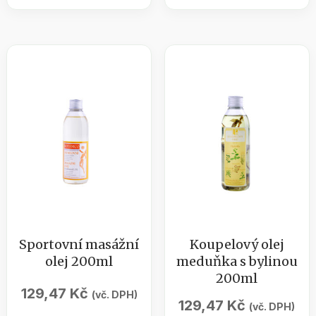
s
bombs
bylinou
arganový
200ml
olej
množství
50g
množství
Sportovní masážní
Koupelový olej
olej 200ml
meduňka s bylinou
200ml
129,47
Kč
(vč. DPH)
129,47
Kč
(vč. DPH)