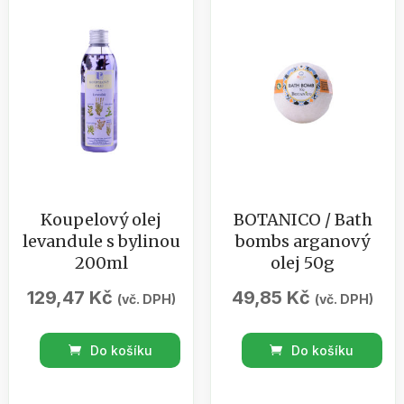
0,5l
množství
Koupelový olej
BOTANICO / Bath
levandule s bylinou
bombs arganový
200ml
olej 50g
129,47
Kč
49,85
Kč
(vč. DPH)
(vč. DPH)
Koupelový
BOTANICO
Do košíku
Do košíku
olej
/
levandule
Bath