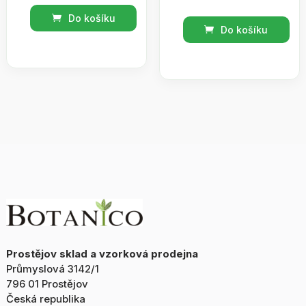
Sportovní
Do košíku
Koupelový
masážní
Do košíku
olej
olej
meduňka
200ml
s
množství
bylinou
200ml
množství
Prostějov sklad a vzorková prodejna
Průmyslová 3142/1
796 01 Prostějov
Česká republika