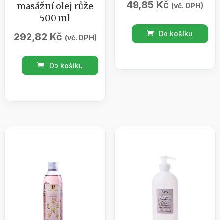
49,85
Kč
masážní olej růže
(vč. DPH)
500 ml
BOTANICO
Do košíku
292,82
Kč
(vč. DPH)
/
Bath
Botanico
Do košíku
bombs
SPA
vanilka
Antiquus
50
Aromaticus
g
/
množství
masážní
olej
růže
500
ml
množství