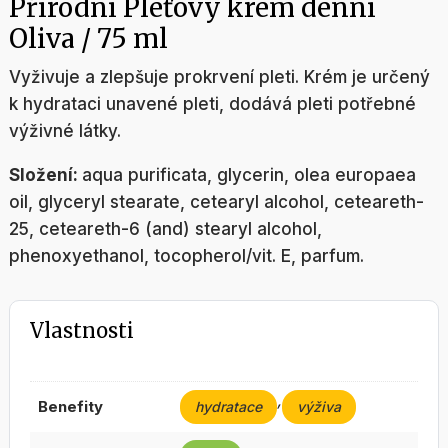
Přírodní Pleťový krém denní
Oliva / 75 ml
Vyživuje a zlepšuje prokrvení pleti. Krém je určený
k hydrataci unavené pleti, dodává pleti potřebné
výživné látky.
Složení:
aqua purificata, glycerin, olea europaea
oil, glyceryl stearate, cetearyl alcohol, ceteareth-
25, ceteareth-6 (and) stearyl alcohol,
phenoxyethanol, tocopherol/vit. E, parfum.
Vlastnosti
,
benefity
hydratace
výživa