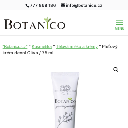
777 868 186
info@botanico.cz
“
“
“ Pleťový
“Botanico.cz“
Kosmetika
Tělová mléka a krémy
krém denní Oliva / 75 ml