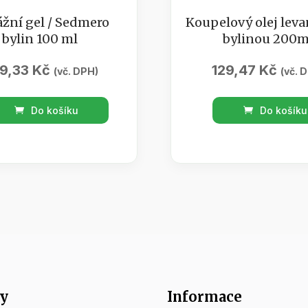
žní gel / Sedmero
Koupelový olej leva
bylin 100 ml
bylinou 200m
9,33
Kč
129,47
Kč
(vč. DPH)
(vč. 
ní
Koupelový
Do košíku
Do košíku
olej
levandule
ero
s
bylinou
200ml
množství
tví
y
Informace