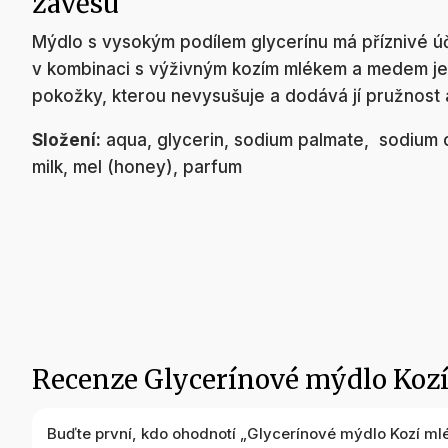
závěsu
Mýdlo s vysokým podílem glycerínu má příznivé úč
v kombinaci s výživným kozím mlékem a medem je
pokožky, kterou nevysušuje a dodává jí pružnost 
Složení:
aqua, glycerin, sodium palmate, sodium 
milk, mel (honey), parfum
Recenze Glycerínové mýdlo Kozí
Buďte první, kdo ohodnotí „Glycerínové mýdlo Kozí ml