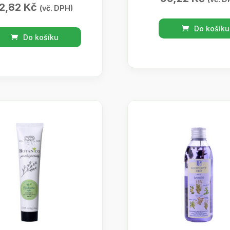
2,82
Kč
(vč. DPH)
Kosmetická
Do košíku
ico
vazelína
Do košíku
orientální
uus
100ml
ticus-
množství
ní
tví