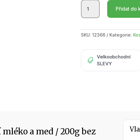
Glycerínové
Přidat do 
mýdlo
Kozí
mléko
a
SKU:
12366
Kategorie:
Ko
med
/
200g
Velkoobchodní
bez

SLEVY
závěsu
množství
Vla
 mléko a med / 200g bez