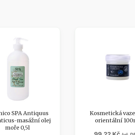
nico SPA Antiquus
Kosmetická vaze
ticus-masážní olej
orientální 100
moře 0,5l
99,22
Kč
(vč. D