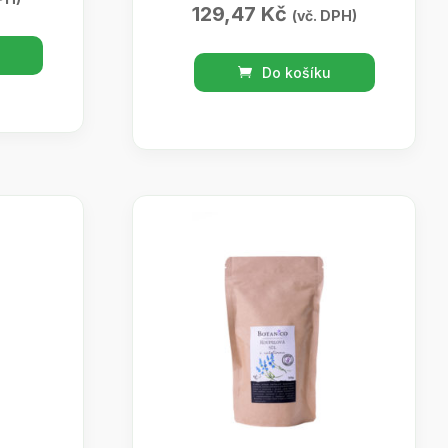
129,47
Kč
(vč. DPH)
Konopný
Do košíku
regenerační
stimulační
masážní
olej
200ml
množství