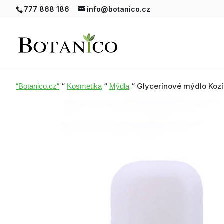
777 868 186
info@botanico.cz
“
“
“ Glycerínové mýdlo Kozí
“Botanico.cz“
Kosmetika
Mýdla