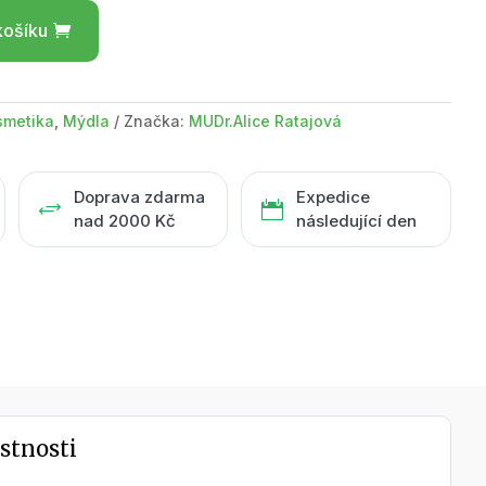
košíku
smetika
,
Mýdla
Značka:
MUDr.Alice Ratajová
Doprava zdarma
Expedice
+

nad 2000 Kč
následující den
stnosti