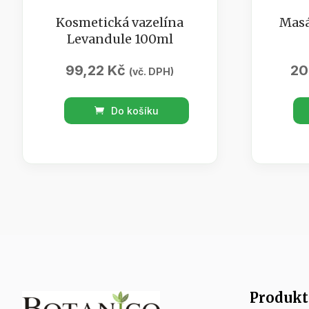
Kosmetická vazelína
Masá
Levandule 100ml
99,22
Kč
20
(vč. DPH)
Kosmetická
Masáž
Do košíku
vazelína
gel
Levandule
/
100ml
Sedm
množství
bylin
100
ml
množs
Produkt