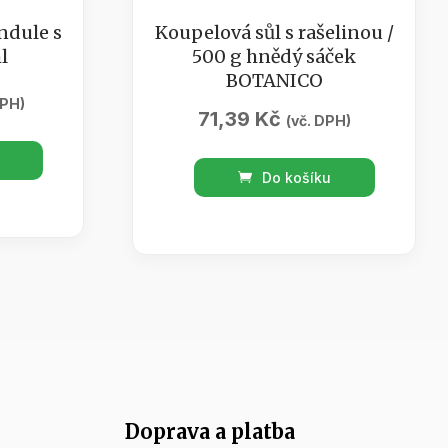
ndule s
Koupelová sůl s rašelinou /
l
500 g hnědý sáček
BOTANICO
DPH)
71,39
Kč
(vč. DPH)
Koupelová
Do košíku
sůl
s
rašelinou
/
500
g
hnědý
sáček
BOTANICO
Doprava a platba
množství