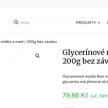
Products
PRODUKTY
search
 mléko a med / 200g bez závěsu
Glycerínové 
200g bez zá
Glycerínové mýdlo Kozí 
glycerínu má příznivé úči
79,86
Kč
(vč. DP