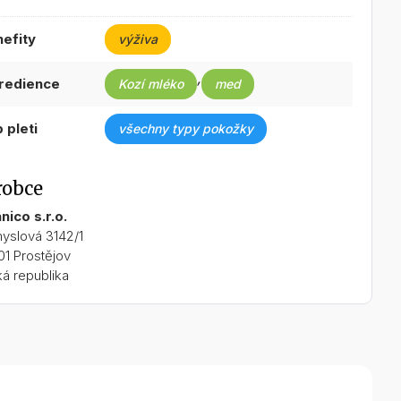
nefity
výživa
,
gredience
Kozí mléko
med
p pleti
všechny typy pokožky
robce
nico s.r.o.
yslová 3142/1
01 Prostějov
á republika