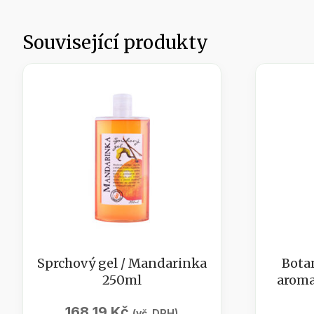
Související produkty
Sprchový gel / Mandarinka
Bota
250ml
aroma
168,19
Kč
(vč. DPH)