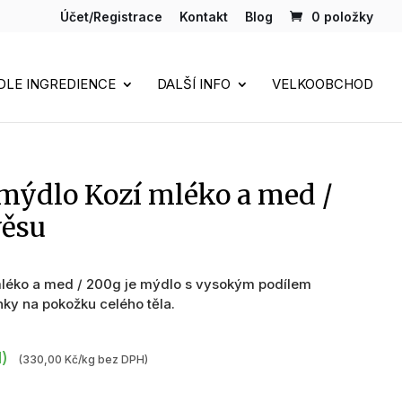
Účet/Registrace
Kontakt
Blog
0 položky
DLE INGREDIENCE
DALŠÍ INFO
VELKOOBCHOD
mýdlo Kozí mléko a med /
věsu
mléko a med / 200g je mýdlo s vysokým podílem
nky na pokožku celého těla.
H)
(330,00 Kč/kg bez DPH)