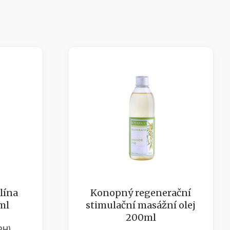
lína
Konopný regenerační
ml
stimulační masážní olej
200ml
PH)