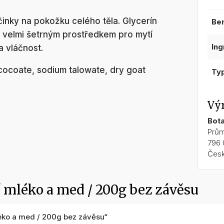
inky na pokožku celého těla. Glycerín
be
 velmi šetrným prostředkem pro mytí
in
a vláčnost.
cocoate, sodium talowate, dry goat
ty
Vý
Bota
Prům
796 
Česk
 mléko a med / 200g bez závěsu
éko a med / 200g bez závěsu“