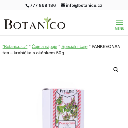
777 868 186
info@botanico.cz
“
“
“ PANKREONAN
“Botanico.cz“
Čaje a nápoje
Speciální čaje
tea – krabička s okénkem 50g