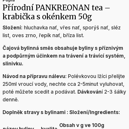
Přírodní PANKREONAN tea –
krabička s okénkem 50g
Složení:
hluchavka nať, vřes nať, sporýš nať, sléz
list, oves zrno, řepík nať, bříza list.
Čajová bylinná směs obsahuje byliny s příznivým
a podpůrným účinkem na trávení a trávící systém,
slinivku.
Návod na přípravu nálevu
: Polévkovou lžíci přelijte
250ml vroucí vody, nechte cca 2-5minut vyluhovat,
poté můžete scedit a podávat.
Dávkován
í 2-3 šálky
denně.
Doplněk stravy s bylinami : Složení/Ingredients:
Obsah v g ve 100g