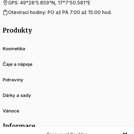
GPS: 49°28'5.859"N, 17°7'50.581"E

Otevírací hodiny: PO až PÁ 7:00 až 15:00 hod.

Produkty
Kosmetika
Čaje a nápoje
Potraviny
Dárky a sady
Vánoce
Informace