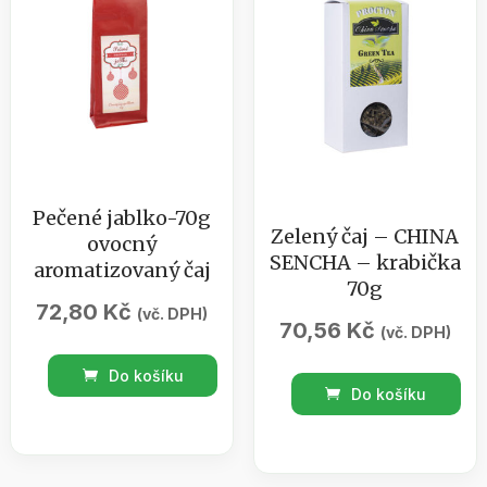
70g
množství
Pečené jablko-70g
Zelený čaj – CHINA
ovocný
SENCHA – krabička
aromatizovaný čaj
70g
72,80
Kč
(vč. DPH)
70,56
Kč
(vč. DPH)
Pečené
Do košíku
Zelený
jablko-
Do košíku
čaj
70g
-
ovocný
CHINA
aromatizovaný