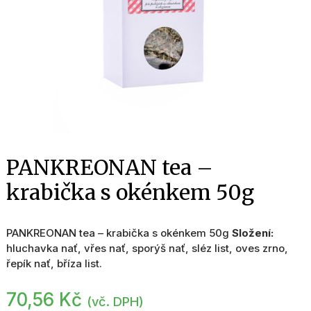
PANKREONAN tea –
krabička s okénkem 50g
PANKREONAN tea – krabička s okénkem 50g
Složení:
hluchavka nať, vřes nať, sporýš nať, sléz list, oves zrno,
řepík nať, bříza list.
70,56
Kč
(vč. DPH)