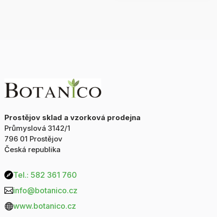
SENCHA
čaj
-
množství
krabička
70g
množství
Prostějov sklad a vzorková prodejna
Průmyslová 3142/1
796 01 Prostějov
Česká republika
Tel.: 582 361 760

info@botanico.cz

www.botanico.cz
