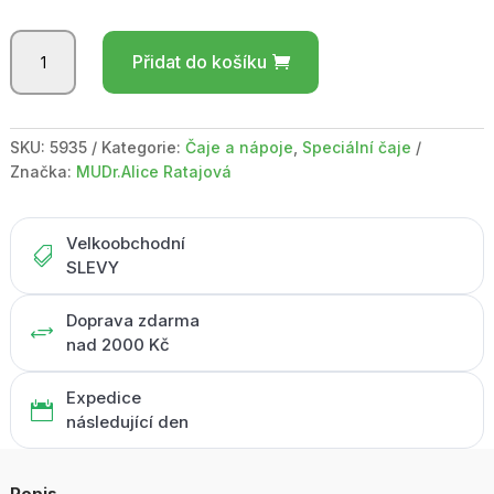
PANKREONAN
Přidat do košíku
tea
-
krabička
s
SKU:
5935
Kategorie:
Čaje a nápoje
,
Speciální čaje
okénkem
Značka:
MUDr.Alice Ratajová
50g
množství
Velkoobchodní

SLEVY
Doprava zdarma
+
nad 2000 Kč
Expedice

následující den
Popis