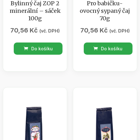
Bylinný čaj ZOP 2
Pro babičku-
minerální – sáček
ovocný sypaný čaj
100g
70g
70,56
Kč
70,56
Kč
(vč. DPH)
(vč. DPH)
Bylinný
Pro
Do košíku
Do košíku
čaj
babičku-
ZOP
ovocný
2
sypaný
minerální
čaj
-
70g
sáček
množství
100g
množství