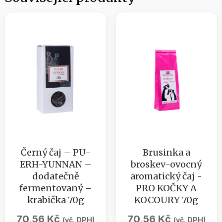
Černý čaj – PU-
Brusinka a
ERH-YUNNAN –
broskev-ovocný
dodatečně
aromatický čaj -
fermentovaný –
PRO KOČKY A
krabička 70g
KOCOURY 70g
70,56
Kč
70,56
Kč
(vč. DPH)
(vč. DPH)