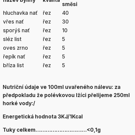
název byliny
kvalita
směsi
hluchavka nať
řez
40
vřes nať
řez
30
sporýš nať
řez
10
sléz list
řez
5
oves zrno
řez
5
řepík nať
řez
5
bříza list
řez
5
Nutriční údaje ve 100ml uvařeného nálevu:
za
předpokladu že polévkovou lžíci přelijeme 250ml
horké vody:/
Energetická hodnota 3KJ/1Kcal
Tuky celkem…………………………<0,1g