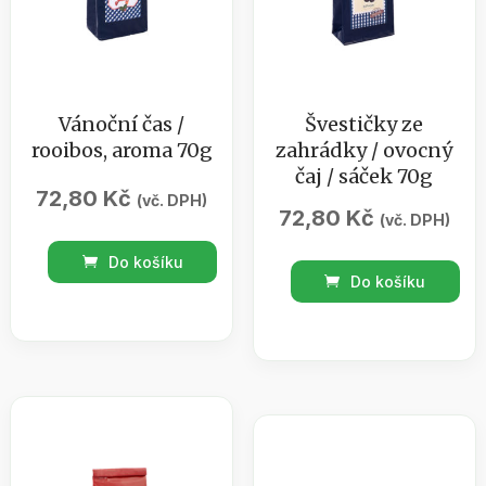
Vánoční čas /
Švestičky ze
rooibos, aroma 70g
zahrádky / ovocný
čaj / sáček 70g
72,80
Kč
(vč. DPH)
72,80
Kč
(vč. DPH)
Vánoční
Do košíku
Švestičky
čas
Do košíku
ze
/
zahrádky
rooibos,
/
aroma
ovocný
70g
čaj
množství
/
sáček