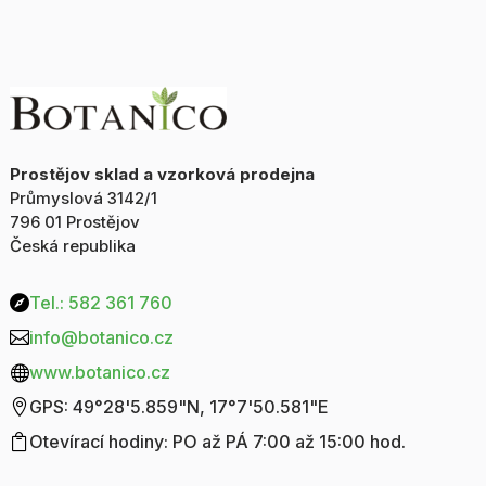
70g
100g
množství
množství
Prostějov sklad a vzorková prodejna
Průmyslová 3142/1
796 01 Prostějov
Česká republika
Tel.: 582 361 760

info@botanico.cz

www.botanico.cz

GPS: 49°28'5.859"N, 17°7'50.581"E

Otevírací hodiny: PO až PÁ 7:00 až 15:00 hod.
