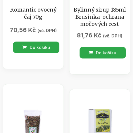
Romantic ovocný
Bylinný sirup 185ml
čaj 70g
Brusinka-ochrana
močových cest
70,56
Kč
(vč. DPH)
81,76
Kč
(vč. DPH)
Romantic
Do košíku
Bylinný
ovocný
Do košíku
sirup
čaj
185ml
70g
Brusinka-
množství
ochrana
močových
cest
množství