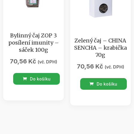
Bylinný čaj ZOP 3
Zelený čaj – CHINA
posílení imunity –
SENCHA – krabička
sáček 100g
70g
70,56
Kč
(vč. DPH)
70,56
Kč
(vč. DPH)
Bylinný
Do košíku
Zelený
čaj
Do košíku
čaj
ZOP
-
3
CHINA
posílení
SENCHA
imunity
-
-
krabička
sáček