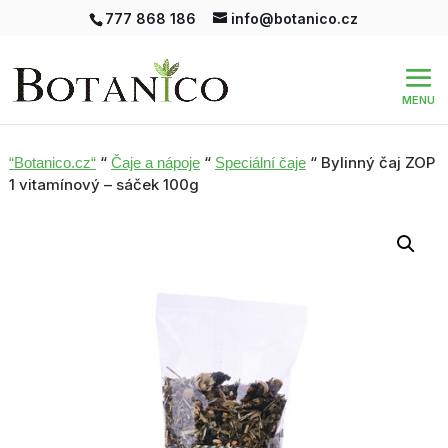
777 868 186
info@botanico.cz
“
“
“ Bylinný čaj ZOP
“Botanico.cz“
Čaje a nápoje
Speciální čaje
1 vitamínový – sáček 100g