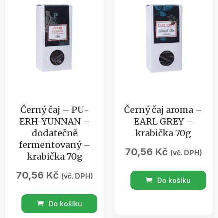
Černý čaj – PU-
Černý čaj aroma –
ERH-YUNNAN –
EARL GREY –
dodatečně
krabička 70g
fermentovaný –
70,56
Kč
(vč. DPH)
krabička 70g
70,56
Kč
(vč. DPH)
Černý
Do košíku
čaj
Černý
aroma
Do košíku
čaj
-