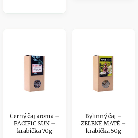
-
EARL
PU-
GREY
ERH-
-
YUNNAN
krabička
-
70g
dodatečně
množství
fermentovaný
-
krabička
70g
množství
Černý čaj aroma –
Bylinný čaj –
PACIFIC SUN –
ZELENÉ MATÉ –
krabička 70g
krabička 50g