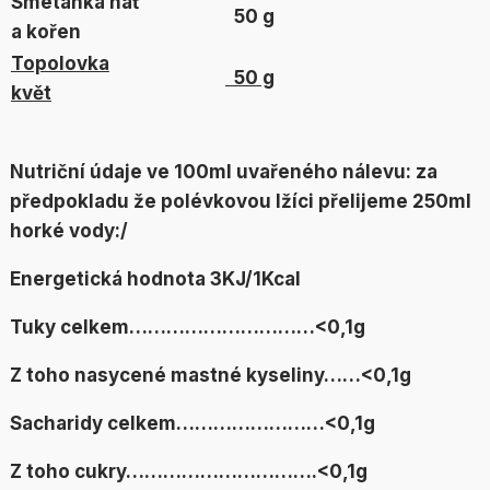
Smetánka nať
50 g
a kořen
Topolovka
50 g
květ
Nutriční údaje ve 100ml uvařeného nálevu:
za
předpokladu že polévkovou lžíci přelijeme 250ml
horké vody:/
Energetická hodnota 3KJ/1Kcal
Tuky celkem…………………………<0,1g
Z toho nasycené mastné kyseliny……<0,1g
Sacharidy celkem……………………<0,1g
Z toho cukry………………………….<0,1g