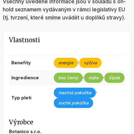
Všechny uvedené informace jsou v souladu s on-
hold seznamem vydávaným v rámci legislativy EU
(tj. tvrzení, které smíme uvádět u doplňků stravy).
Vlastnosti
,
benefity
energie
výživa
,
,
ingredience
bez černý
máta
šípek
,
mastná pokožka
typ pleti
suchá pokožka
Výrobce
Botanico s.r.o.