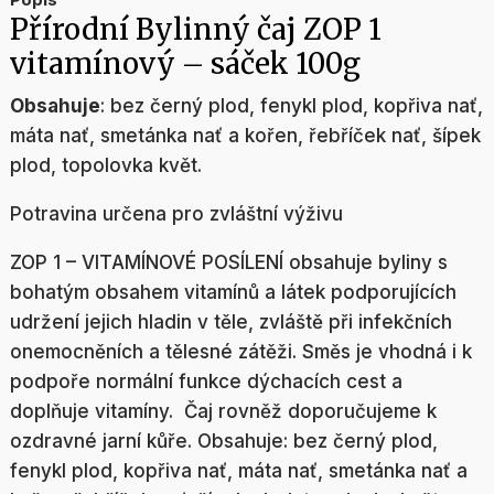
Přírodní Bylinný čaj ZOP 1
vitamínový – sáček 100g
Obsahuje
: bez černý plod, fenykl plod, kopřiva nať,
máta nať, smetánka nať a kořen, řebříček nať, šípek
plod, topolovka květ.
Potravina určena pro zvláštní výživu
ZOP 1 – VITAMÍNOVÉ POSÍLENÍ obsahuje byliny s
bohatým obsahem vitamínů a látek podporujících
udržení jejich hladin v těle, zvláště při infekčních
onemocněních a tělesné zátěži. Směs je vhodná i k
podpoře normální funkce dýchacích cest a
doplňuje vitamíny. Čaj rovněž doporučujeme k
ozdravné jarní kůře. Obsahuje: bez černý plod,
fenykl plod, kopřiva nať, máta nať, smetánka nať a