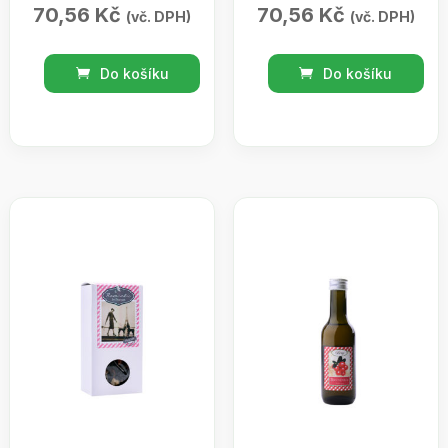
70,56
Kč
70,56
Kč
(vč. DPH)
(vč. DPH)
Černý
Bylinný
Do košíku
Do košíku
čaj
čaj
aroma
-
-
ZELENÉ
PACIFIC
MATÉ
SUN
-
-
krabička
krabička
50g
70g
množství
množství