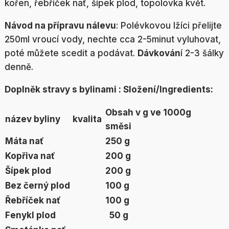
kořen, řebříček nať, šípek plod, topolovka květ.
Návod na přípravu nálevu
: Polévkovou lžíci přelijte
250ml vroucí vody, nechte cca 2-5minut vyluhovat,
poté můžete scedit a podávat.
Dávkován
í 2-3 šálky
denně.
Doplněk stravy s bylinami : Složení/Ingredients:
Obsah v g ve 1000g
název byliny
kvalita
směsi
Máta nať
250 g
Kopřiva nať
200 g
Šípek plod
200 g
Bez černý plod
100 g
Řebříček nať
100 g
Fenykl plod
50 g