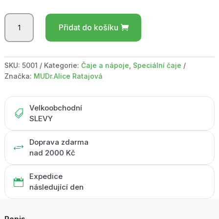
Bylinný
Přidat do košíku
čaj
ZOP
1
vitamínový
SKU:
5001
Kategorie:
Čaje a nápoje
,
Speciální čaje
-
Značka:
MUDr.Alice Ratajová
sáček
100g
množství
Velkoobchodní

SLEVY
Doprava zdarma
+
nad 2000 Kč
Expedice

následující den
Popis