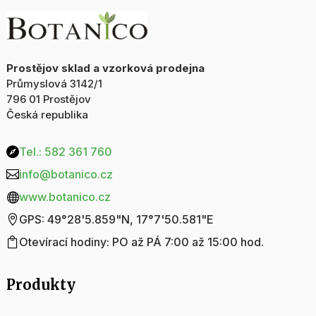
Prostějov sklad a vzorková prodejna
Průmyslová 3142/1
796 01 Prostějov
Česká republika
Tel.: 582 361 760

info@botanico.cz

www.botanico.cz

GPS: 49°28'5.859"N, 17°7'50.581"E

Otevírací hodiny: PO až PÁ 7:00 až 15:00 hod.

Produkty