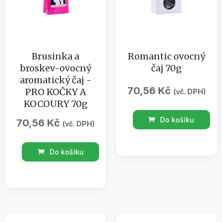
Brusinka a
Romantic ovocný
broskev-ovocný
čaj 70g
aromatický čaj -
70,56
Kč
PRO KOČKY A
(vč. DPH)
KOCOURY 70g
Romantic
Do košíku
70,56
Kč
(vč. DPH)
ovocný
čaj
Brusinka
Do košíku
70g
a
množství
broskev-
ovocný
aromatický
čaj