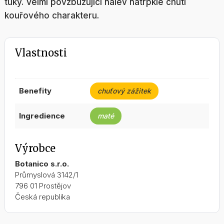
tuky. Velmi povzbuzující nálev natrpklé chuti
kouřového charakteru.
Vlastnosti
benefity
chuťový zážitek
ingredience
maté
Výrobce
Botanico s.r.o.
Průmyslová 3142/1
796 01 Prostějov
Česká republika