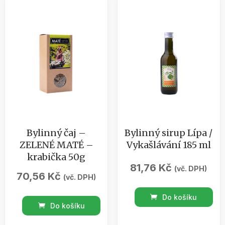
-
PRO
KOČKY
A
KOCOURY
70g
množství
Bylinný čaj –
Bylinný sirup Lípa /
ZELENÉ MATÉ –
Vykašlávání 185 ml
krabička 50g
81,76
Kč
(vč. DPH)
70,56
Kč
(vč. DPH)
Bylinný
Do košíku
Bylinný
sirup
Do košíku
čaj
Lípa