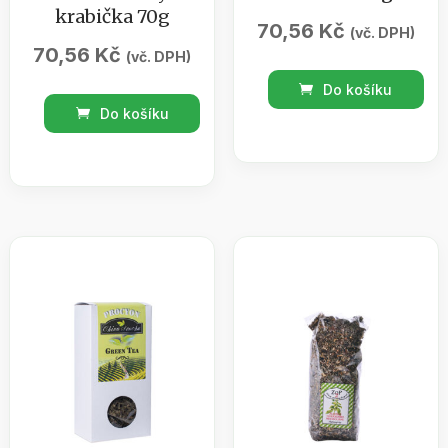
krabička 70g
70,56
Kč
(vč. DPH)
70,56
Kč
(vč. DPH)
Ovocný
Do košíku
Černý
čaj
Do košíku
čaj
-
-
DAHOME
PU-
INDIAN
ERH-
SUMMER
YUNNAN
-
-
krabička
dodatečně
70g
fermentovaný
množství
-
krabička
70g
množství