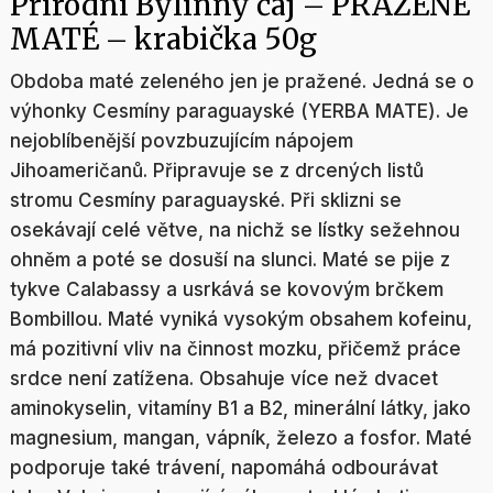
Přírodní Bylinný čaj – PRAŽENÉ
MATÉ – krabička 50g
Obdoba maté zeleného jen je pražené. Jedná se o
výhonky Cesmíny paraguayské (YERBA MATE). Je
nejoblíbenější povzbuzujícím nápojem
Jihoameričanů. Připravuje se z drcených listů
stromu Cesmíny paraguayské. Při sklizni se
osekávají celé větve, na nichž se lístky sežehnou
ohněm a poté se dosuší na slunci. Maté se pije z
tykve Calabassy a usrkává se kovovým brčkem
Bombillou. Maté vyniká vysokým obsahem kofeinu,
má pozitivní vliv na činnost mozku, přičemž práce
srdce není zatížena. Obsahuje více než dvacet
aminokyselin, vitamíny B1 a B2, minerální látky, jako
magnesium, mangan, vápník, železo a fosfor. Maté
podporuje také trávení, napomáhá odbourávat