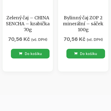
Zelený čaj – CHINA
Bylinný čaj ZOP 2
SENCHA – krabička
minerální – sáček
70g
100g
70,56
Kč
70,56
Kč
(vč. DPH)
(vč. DPH)
Zelený
Bylinný
Do košíku
Do košíku
čaj
čaj
-
ZOP
CHINA
2
SENCHA
minerální
-
-
krabička
sáček
70g
100g
množství
množství