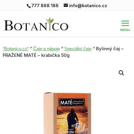
777 868 186
info@botanico.cz
“
“
“ Bylinný čaj –
“Botanico.cz“
Čaje a nápoje
Speciální čaje
PRAŽENÉ MATÉ – krabička 50g