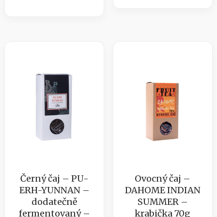
-
/
ZELENÉ
Vykašlávání
MATÉ
185
-
ml
krabička
množství
50g
množství
Černý čaj – PU-
Ovocný čaj –
ERH-YUNNAN –
DAHOME INDIAN
dodatečně
SUMMER –
fermentovaný –
krabička 70g