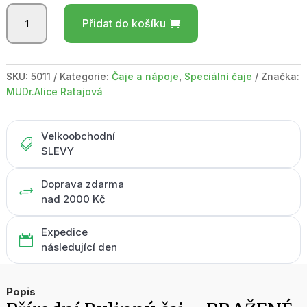
Bylinný
Přidat do košíku
čaj
-
PRAŽENÉ
MATÉ
SKU:
5011
Kategorie:
Čaje a nápoje
,
Speciální čaje
Značka:
-
MUDr.Alice Ratajová
krabička
50g
množství
Velkoobchodní

SLEVY
Doprava zdarma
+
nad 2000 Kč
Expedice

následující den
Popis