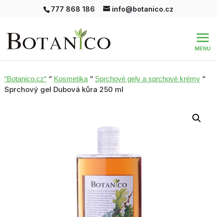
777 868 186
info@botanico.cz
“
“
“
“Botanico.cz“
Kosmetika
Sprchové gely a sprchové krémy
Sprchový gel Dubová kůra 250 ml