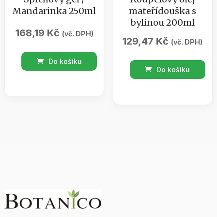
Mandarinka 250ml
mateřídouška s
bylinou 200ml
168,19
Kč
(vč. DPH)
129,47
Kč
(vč. DPH)
Sprchový
Do košíku
Koupelový
gel
Do košíku
olej
/
mateřídouška
Mandarinka
s
250ml
bylinou
množství
200ml
množství