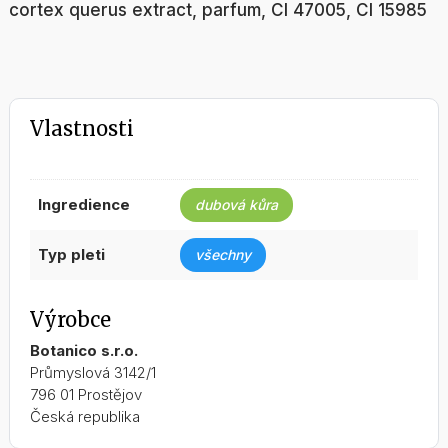
cortex querus extract, parfum, CI 47005, CI 15985
Vlastnosti
ingredience
dubová kůra
typ pleti
všechny
Výrobce
Botanico s.r.o.
Průmyslová 3142/1
796 01 Prostějov
Česká republika