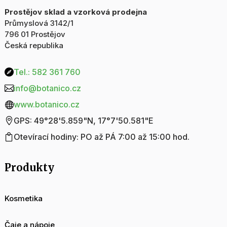
Prostějov sklad a vzorková prodejna
Průmyslová 3142/1
796 01 Prostějov
Česká republika
Tel.: 582 361 760

info@botanico.cz

www.botanico.cz

GPS: 49°28'5.859"N, 17°7'50.581"E

Otevírací hodiny: PO až PÁ 7:00 až 15:00 hod.

Produkty
Kosmetika
Čaje a nápoje