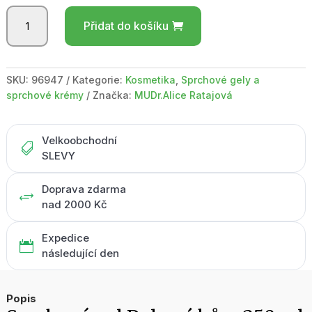
Sprchový
Přidat do košíku
gel
Dubová
kůra
250
SKU:
96947
Kategorie:
Kosmetika
,
Sprchové gely a
ml
sprchové krémy
Značka:
MUDr.Alice Ratajová
množství
Velkoobchodní

SLEVY
Doprava zdarma
+
nad 2000 Kč
Expedice

následující den
Popis