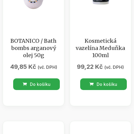
BOTANICO / Bath
Kosmetická
bombs arganový
vazelína Meduňka
olej 50g
100ml
49,85
Kč
99,22
Kč
(vč. DPH)
(vč. DPH)
BOTANICO
Kosmetická
Do košíku
Do košíku
/
vazelína
Bath
Meduňka
bombs
100ml
arganový
množství
olej
50g