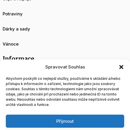
Potraviny
Dárky a sady
Vánoce
Informace
Spravovat Souhlas
O nás
Abychom poskytli co nejlepší služby, používáme k ukládání a/nebo
přístupu k informacím o zařízení, technologie jako jsou soubory
cookies. Souhlas s těmito technologiemi nám umožní zpracovávat
Velkoobchod
údaje, jako je chování při procházení nebo jedinečná ID na tomto
webu. Nesouhlas nebo odvolání souhlasu může nepříznivě ovlivnit
určité vlastnosti a funkce.
Blog
Příjmout
Obchodní podmínky