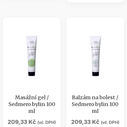
s
Meruňka
bylinou
250ml
200ml
množství
množství
Masážní gel /
Balzám na bolest /
Sedmero bylin 100
Sedmero bylin 100
ml
ml
209,33
Kč
209,33
Kč
(vč. DPH)
(vč. DPH)