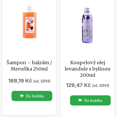
množství
Šampon – balzám /
Koupelový olej
Meruňka 250ml
levandule s bylinou
200ml
168,19
Kč
(vč. DPH)
129,47
Kč
(vč. DPH)
Šampon
Do košíku
Koupelový
-
Do košíku
olej
balzám
levandule
/