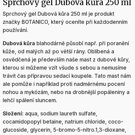
Sprchový gel Dubová kůra 250 ml
Sprchový gel Dubová kůra 250 ml je produkt
značky BOTANICO, který oceníte při každodenním
používání.
Dubová kůra
blahodárně působí např. při poranění
kůže, od malých až po větší rány. Oblíbená a
osvědčená je především naše mast z dubové kůry,
kterou si můžeme vzít všude s sebou a nemusíme
trávit čas přípravou sedací koupele. Tato mast nám
ale pomůže i například proti nadměrnému pocení
nohou a mykózám, nebo na drobnější popáleniny a
lehčí spálení sluncem.
Složení:
aqua, sodium laureth sulfate,
cocamidopopyl betaine, natrium chloride, coco-
glucoside, glycerin, 5-bromo-5-nitro.1,3-dioxane,