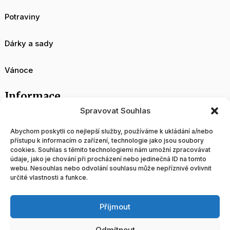
Potraviny
Dárky a sady
Vánoce
Informace
Spravovat Souhlas
O nás
Abychom poskytli co nejlepší služby, používáme k ukládání a/nebo
přístupu k informacím o zařízení, technologie jako jsou soubory
cookies. Souhlas s těmito technologiemi nám umožní zpracovávat
Velkoobchod
údaje, jako je chování při procházení nebo jedinečná ID na tomto
webu. Nesouhlas nebo odvolání souhlasu může nepříznivě ovlivnit
určité vlastnosti a funkce.
Blog
Příjmout
Obchodní podmínky
Odmítnout