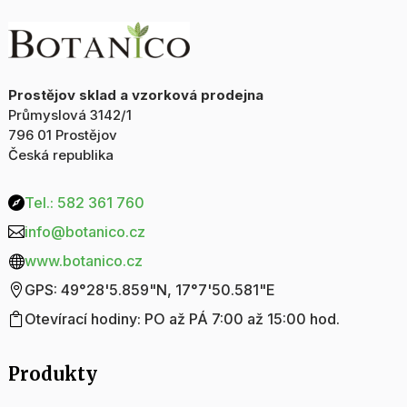
Prostějov sklad a vzorková prodejna
Průmyslová 3142/1
796 01 Prostějov
Česká republika
Tel.: 582 361 760

info@botanico.cz

www.botanico.cz

GPS: 49°28'5.859"N, 17°7'50.581"E

Otevírací hodiny: PO až PÁ 7:00 až 15:00 hod.

Produkty