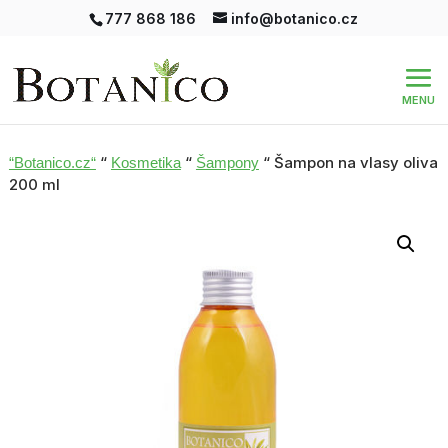
777 868 186
info@botanico.cz
“
“
“ Šampon na vlasy oliva
“Botanico.cz“
Kosmetika
Šampony
200 ml