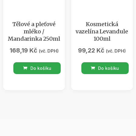
Tělové a pleťové
Kosmetická
mléko /
vazelína Levandule
Mandarinka 250ml
100ml
168,19
Kč
99,22
Kč
(vč. DPH)
(vč. DPH)
Tělové
Kosmetická
Do košíku
Do košíku
a
vazelína
pleťové
Levandule
mléko
100ml
/
množství
Mandarinka
250ml
množství