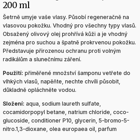
200 ml
Šetrně umyje vaše vlasy. Působí regeneračně na
vlasovou pokožku. Vhodný pro všechny typy vlasů.
Obsažený olivový olej prohřívá kůži a je vhodný
zejména pro suchou a špatně prokrvenou pokožku.
Představuje přirozenou ochranu proti volným
radikálům a slunečnímu záření.
Použití:
přiměřené množství šamponu vetřete do
vlhkých vlasů, napěňte, nechte chvíli působit,
důkladně opláchněte vodou.
Složení:
aqua, sodium laureth sulfate,
cocamidorpopyl betane, natrium chloride, coco-
glucoside, conditioner P10, glycerin, 5-bromo-5-
nitro.1,3-dioxane, olea europaea oil, parfum