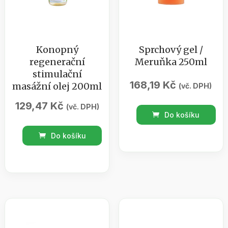
Konopný
Sprchový gel /
regenerační
Meruňka 250ml
stimulační
168,19
Kč
masážní olej 200ml
(vč. DPH)
129,47
Kč
(vč. DPH)
Sprchový
Do košíku
gel
Konopný
Do košíku
/
regenerační
Meruňka
stimulační
250ml
masážní
množství
olej
200ml
množství