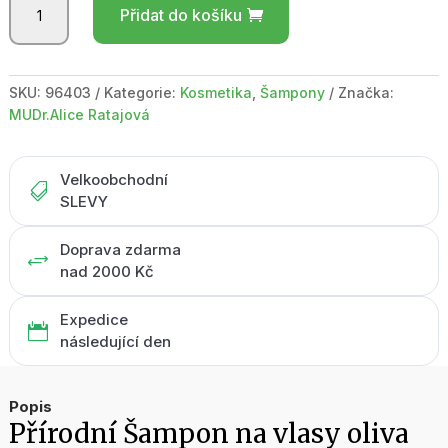
Přidat do košíku
na
vlasy
oliva
200
SKU:
96403
Kategorie:
Kosmetika
,
Šampony
Značka:
ml
MUDr.Alice Ratajová
množství
Velkoobchodní

SLEVY
Doprava zdarma
+
nad 2000 Kč
Expedice

následující den
Popis
Přírodní Šampon na vlasy oliva