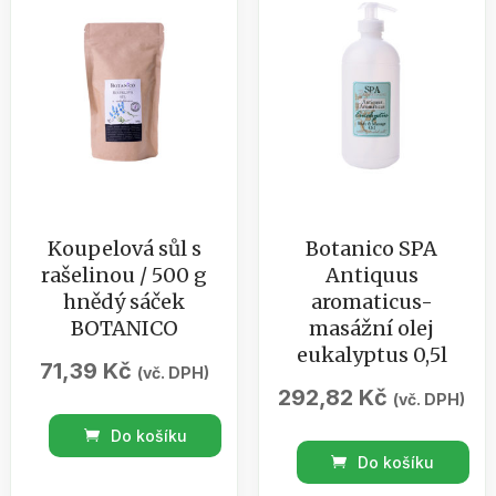
Koupelová sůl s
Botanico SPA
rašelinou / 500 g
Antiquus
hnědý sáček
aromaticus-
BOTANICO
masážní olej
eukalyptus 0,5l
71,39
Kč
(vč. DPH)
292,82
Kč
(vč. DPH)
Koupelová
Do košíku
Botanico
sůl
Do košíku
SPA
s