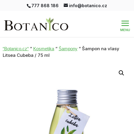
777 868 186
info@botanico.cz
“
“
“ Šampon na vlasy
“Botanico.cz“
Kosmetika
Šampony
Litsea Cubeba / 75 ml