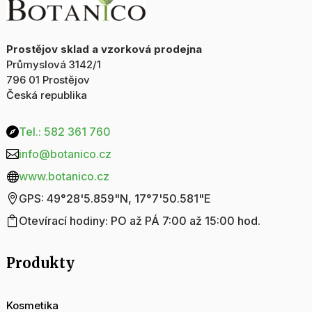
Prostějov sklad a vzorková prodejna
Průmyslová 3142/1
796 01 Prostějov
Česká republika
Tel.: 582 361 760

info@botanico.cz

www.botanico.cz

GPS: 49°28'5.859"N, 17°7'50.581"E

Otevírací hodiny: PO až PÁ 7:00 až 15:00 hod.

Produkty
Kosmetika