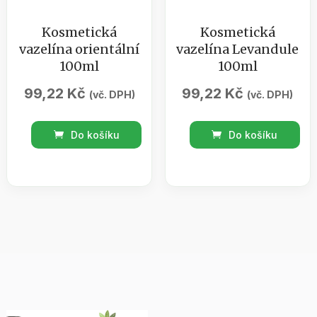
Kosmetická
Kosmetická
vazelína orientální
vazelína Levandule
100ml
100ml
99,22
Kč
99,22
Kč
(vč. DPH)
(vč. DPH)
Kosmetická
Kosmetická
Do košíku
Do košíku
vazelína
vazelína
orientální
Levandule
100ml
100ml
množství
množství