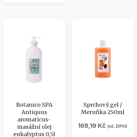
100ml
vanilka
množství
50
g
množství
Botanico SPA
Sprchový gel /
Antiquus
Meruňka 250ml
aromaticus-
168,19
Kč
masážní olej
(vč. DPH)
eukalyptus 0,5l