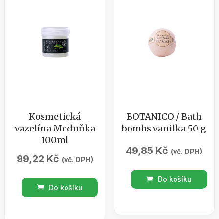
0,5l
sáček
množství
BOTANICO
množství
Kosmetická
BOTANICO / Bath
vazelína Meduňka
bombs vanilka 50 g
100ml
49,85
Kč
(vč. DPH)
99,22
Kč
(vč. DPH)
BOTANICO
Do košíku
Kosmetická
/
Do košíku
vazelína
Bath
Meduňka
bombs