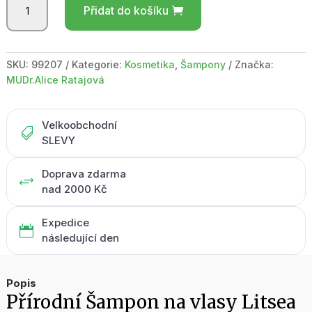
Přidat do košíku
na
vlasy
Litsea
Cubeba
SKU:
99207
Kategorie:
Kosmetika
,
Šampony
Značka:
/
MUDr.Alice Ratajová
75
ml
množství
Velkoobchodní

SLEVY
Doprava zdarma
+
nad 2000 Kč
Expedice

následující den
Popis
Přírodní Šampon na vlasy Litsea