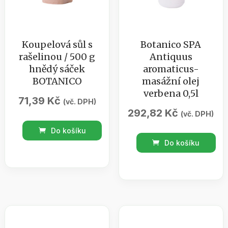
Koupelová sůl s
Botanico SPA
rašelinou / 500 g
Antiquus
hnědý sáček
aromaticus-
BOTANICO
masážní olej
verbena 0,5l
71,39
Kč
(vč. DPH)
292,82
Kč
(vč. DPH)
Koupelová
Do košíku
Botanico
sůl
Do košíku
SPA
s
Antiquus
rašelinou
aromaticus-
/
masážní
500
olej
g
verbena
hnědý