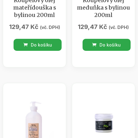
Koupelový olej
Koupelový olej
mateřídouška s
meduňka s bylinou
bylinou 200ml
200ml
129,47
Kč
129,47
Kč
(vč. DPH)
(vč. DPH)
Koupelový
Koupelový
Do košíku
Do košíku
olej
olej
mateřídouška
meduňka
s
s
bylinou
bylinou
200ml
200ml
množství
množství