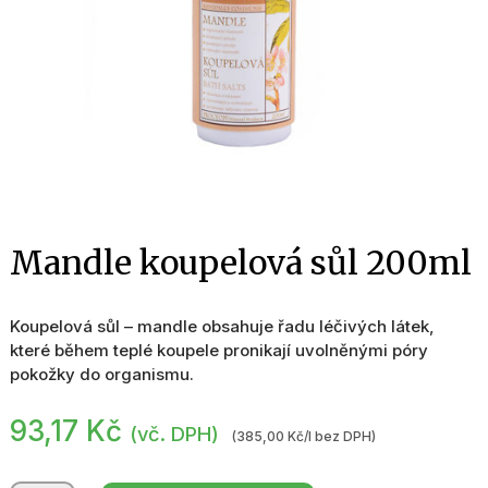
Mandle koupelová sůl 200ml
Koupelová sůl – mandle obsahuje řadu léčivých látek,
které během teplé koupele pronikají uvolněnými póry
pokožky do organismu.
93,17
Kč
(vč. DPH)
(385,00 Kč/l bez DPH)