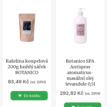
růže
500
ml
množství
Rašelina koupelová
Botanico SPA
200g hnědý sáček
Antiquus
BOTANICO
aromaticus-
masážní olej
83,49
Kč
(vč. DPH)
levandule 0,5l
292,82
Kč
Rašelina
(vč. DPH)
Do košíku
koupelová
Botanico
200g