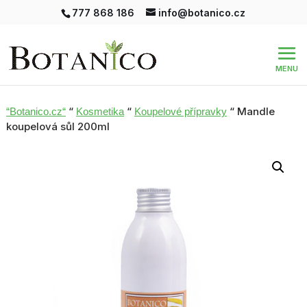
777 868 186
info@botanico.cz
“
“
“ Mandle
“Botanico.cz“
Kosmetika
Koupelové přípravky
koupelová sůl 200ml