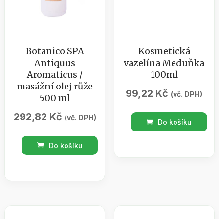
Botanico SPA
Kosmetická
Antiquus
vazelína Meduňka
Aromaticus /
100ml
masážní olej růže
99,22
Kč
(vč. DPH)
500 ml
292,82
Kč
(vč. DPH)
Kosmetická
Do košíku
vazelína
Botanico
Meduňka
Do košíku
SPA
100ml
Antiquus
množství
Aromaticus
/
masážní
olej