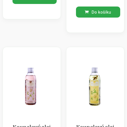
vazelína
Botanico
Levandule
Do košíku
SPA
100ml
Antiquus
množství
aromaticus-
masážní
olej
eukalyptus
0,5l
množství