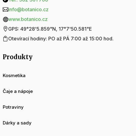
info@botanico.cz

www.botanico.cz

GPS: 49°28'5.859"N, 17°7'50.581"E

Otevírací hodiny: PO až PÁ 7:00 až 15:00 hod.

Produkty
Kosmetika
Čaje a nápoje
Potraviny
Dárky a sady