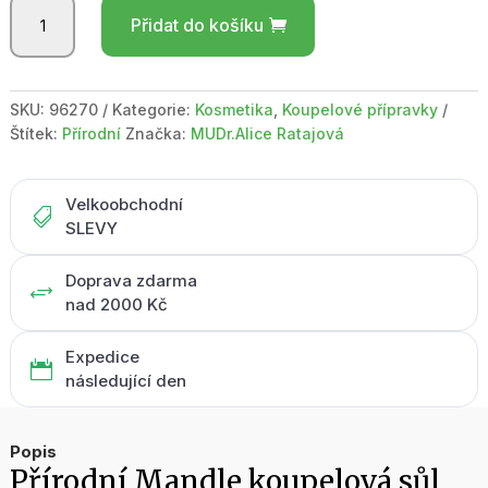
Mandle
Přidat do košíku
koupelová
sůl
200ml
množství
SKU:
96270
Kategorie:
Kosmetika
,
Koupelové přípravky
Štítek:
Přírodní
Značka:
MUDr.Alice Ratajová
Velkoobchodní

SLEVY
Doprava zdarma
+
nad 2000 Kč
Expedice

následující den
Popis
Přírodní Mandle koupelová sůl