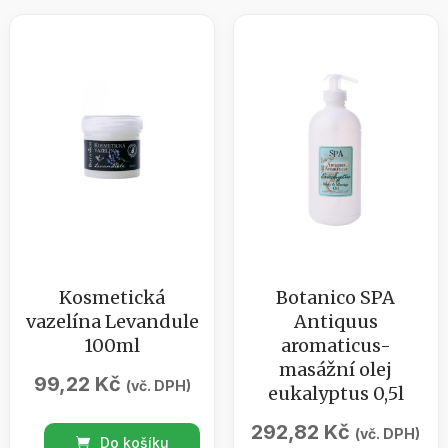
Kosmetická
Botanico SPA
vazelína Levandule
Antiquus
100ml
aromaticus-
masážní olej
99,22
Kč
(vč. DPH)
eukalyptus 0,5l
292,82
Kč
Kosmetická
(vč. DPH)
Do košíku