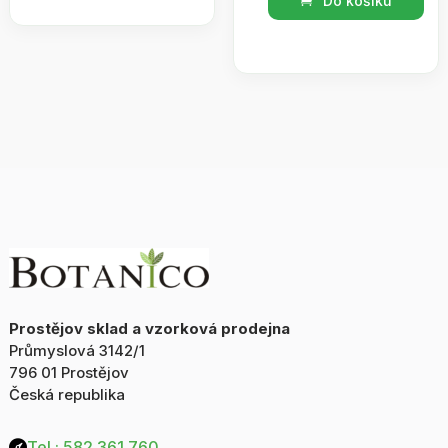
Do košíku
SPA
hnědý
Antiquus
sáček
aromaticus-
BOTANICO
masážní
množství
olej
levandule
0,5l
množství
Prostějov sklad a vzorková prodejna
Průmyslová 3142/1
796 01 Prostějov
Česká republika
Tel.: 582 361 760
