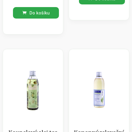
olej
Botanico
meduňka
Do košíku
SPA
s
Antiquus
bylinou
aromaticus-
200ml
masážní
množství
olej
levandule
0,5l
množství