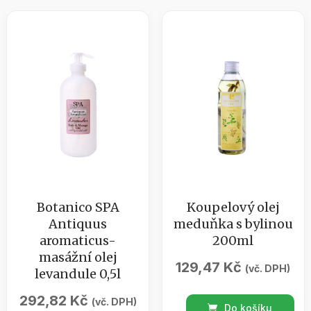
masážní
ml
olej
množství
růže
500
ml
množství
Botanico SPA
Koupelový olej
Antiquus
meduňka s bylinou
aromaticus-
200ml
masážní olej
129,47
Kč
(vč. DPH)
levandule 0,5l
292,82
Kč
(vč. DPH)
Koupelový
Do košíku