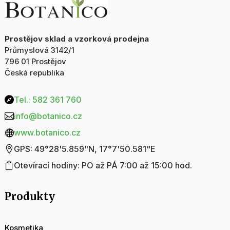
množství
Prostějov sklad a vzorková prodejna
Průmyslová 3142/1
796 01 Prostějov
Česká republika
Tel.: 582 361 760

info@botanico.cz

www.botanico.cz

GPS: 49°28'5.859"N, 17°7'50.581"E

Otevírací hodiny: PO až PÁ 7:00 až 15:00 hod.

Produkty
Kosmetika