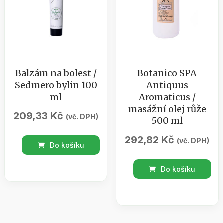
Balzám na bolest /
Botanico SPA
Sedmero bylin 100
Antiquus
ml
Aromaticus /
masážní olej růže
209,33
Kč
(vč. DPH)
500 ml
292,82
Kč
Balzám
(vč. DPH)
Do košíku
na
Botanico
bolest
Do košíku
SPA
/
Antiquus
Sedmero
Aromaticus
bylin
/
100