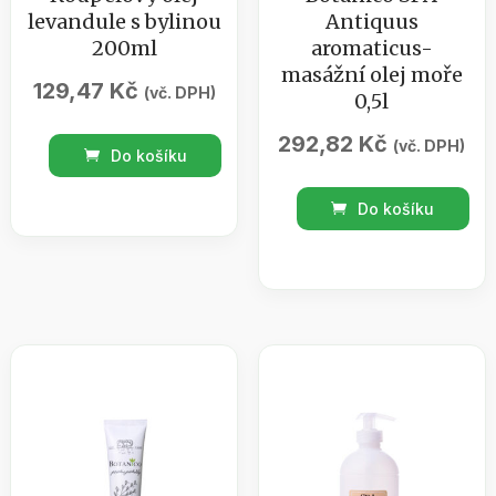
levandule s bylinou
Antiquus
200ml
aromaticus-
masážní olej moře
129,47
Kč
(vč. DPH)
0,5l
292,82
Kč
Koupelový
(vč. DPH)
Do košíku
olej
Botanico
levandule
Do košíku
SPA
s
Antiquus
bylinou
aromaticus-
200ml
masážní
množství
olej
moře
0,5l
množství