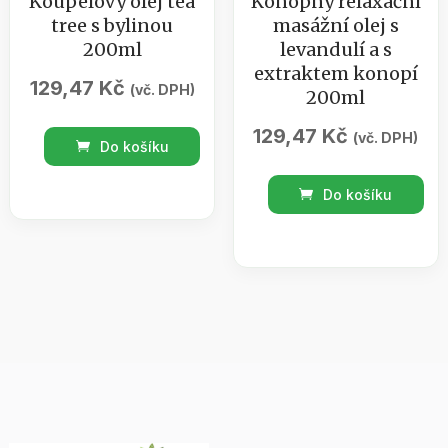
Koupelový olej tea
Konopný relaxační
tree s bylinou
masážní olej s
200ml
levandulí a s
extraktem konopí
129,47
Kč
(vč. DPH)
200ml
129,47
Kč
Koupelový
(vč. DPH)
Do košíku
olej
Konopný
tea
Do košíku
relaxační
tree
masážní
s
olej
bylinou
s
200ml
levandulí
množství
a
s
extraktem
konopí
200ml