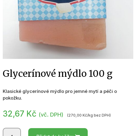
Glycerínové mýdlo 100 g
Klasické glycerínové mýdlo pro jemné mytí a péči o
pokožku.
32,67
Kč
(vč. DPH)
(270,00 Kč/kg bez DPH)
Glycerínové