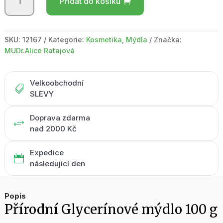
Přidat do košíku
mýdlo
100
g
množství
SKU:
12167
Kategorie:
Kosmetika
,
Mýdla
Značka:
MUDr.Alice Ratajová
Velkoobchodní

SLEVY
Doprava zdarma
+
nad 2000 Kč
Expedice

následující den
Popis
Přírodní Glycerínové mýdlo 100 g