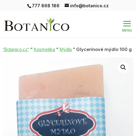
777 868 186
info@botanico.cz
“
“
“ Glycerínové mýdlo 100 g
“Botanico.cz“
Kosmetika
Mýdla