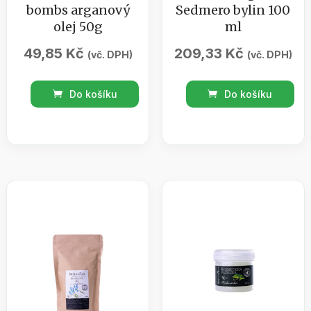
bombs arganový
Sedmero bylin 100
olej 50g
ml
49,85
Kč
209,33
Kč
(vč. DPH)
(vč. DPH)
BOTANICO
Masážní
Do košíku
Do košíku
/
gel
Bath
/
bombs
Sedmero
arganový
bylin
olej
100
50g
ml
množství
množství