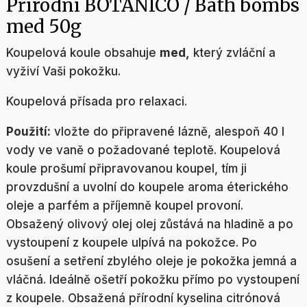
Přírodní BOTANICO / Bath bombs
med 50g
Koupelová koule obsahuje
med,
který zvláční a
vyživí Vaši pokožku.
Koupelová přísada pro relaxaci.
Použití:
vložte do připravené lázně, alespoň 40 l
vody ve vaně o požadované teplotě. Koupelová
koule prošumí připravovanou koupel, tím ji
provzdušní a uvolní do koupele aroma éterického
oleje a parfém a příjemně koupel provoní.
Obsažený olivový olej olej zůstává na hladině a po
vystoupení z koupele ulpívá na pokožce. Po
osušení a setření zbylého oleje je pokožka jemná a
vláčná. Ideálně ošetří pokožku přímo po vystoupení
z koupele. Obsažená přírodní kyselina citrónová