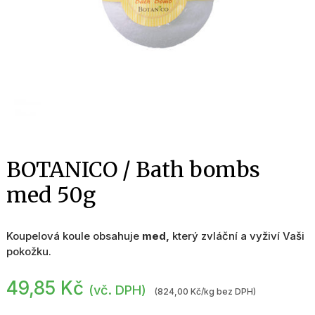
BOTANICO / Bath bombs
med 50g
Koupelová koule obsahuje
med,
který zvláční a vyživí Vaši
pokožku.
49,85
Kč
(vč. DPH)
(824,00 Kč/kg bez DPH)