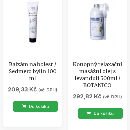
sáček
BOTANICO
množství
Balzám na bolest /
Konopný relaxační
Sedmero bylin 100
masážní olej s
ml
levandulí 500ml /
BOTANICO
209,33
Kč
(vč. DPH)
292,82
Kč
(vč. DPH)
Balzám
Do košíku
Konopný
na
Do košíku
relaxační
bolest
masážní
/