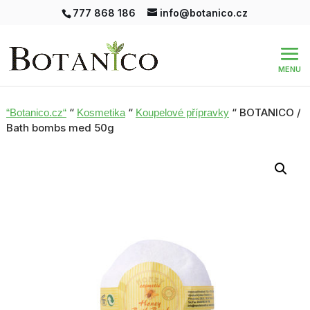
777 868 186
info@botanico.cz
“
“
“ BOTANICO /
“Botanico.cz“
Kosmetika
Koupelové přípravky
Bath bombs med 50g