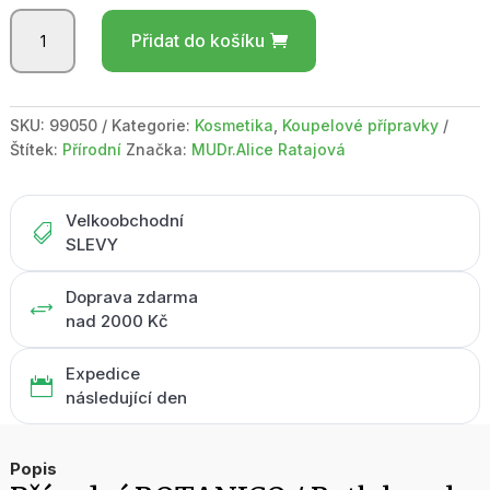
BOTANICO
Přidat do košíku
/
Bath
bombs
med
SKU:
99050
Kategorie:
Kosmetika
,
Koupelové přípravky
50g
Štítek:
Přírodní
Značka:
MUDr.Alice Ratajová
množství
Velkoobchodní

SLEVY
Doprava zdarma
+
nad 2000 Kč
Expedice

následující den
Popis