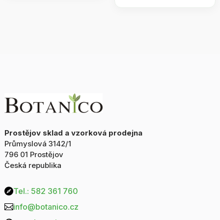
olej
Sedmero
s
bylin
levandulí
100
500ml
ml
/
množství
BOTANICO
množství
Prostějov sklad a vzorková prodejna
Průmyslová 3142/1
796 01 Prostějov
Česká republika
Tel.: 582 361 760

info@botanico.cz
