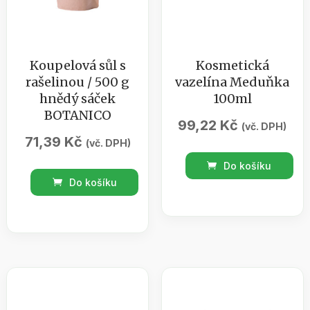
Koupelová sůl s
Kosmetická
rašelinou / 500 g
vazelína Meduňka
hnědý sáček
100ml
BOTANICO
99,22
Kč
(vč. DPH)
71,39
Kč
(vč. DPH)
Kosmetická
Do košíku
Koupelová
vazelína
Do košíku
sůl
Meduňka
s
100ml
rašelinou
množství
/
500
g
hnědý