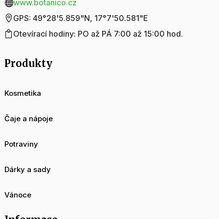
www.botanico.cz

GPS: 49°28'5.859"N, 17°7'50.581"E

Otevírací hodiny: PO až PÁ 7:00 až 15:00 hod.

Produkty
Kosmetika
Čaje a nápoje
Potraviny
Dárky a sady
Vánoce