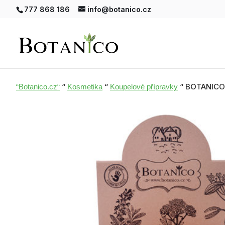
777 868 186
info@botanico.cz
“
“
“ BOTANICO 
“Botanico.cz“
Kosmetika
Koupelové přípravky