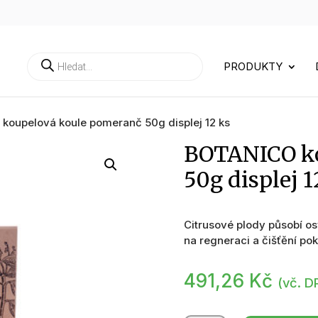
Products
PRODUKTY
search
koupelová koule pomeranč 50g displej 12 ks
BOTANICO ko
50g displej 1
Citrusové plody působí os
na regneraci a čišťění po
491,26
Kč
(vč. D