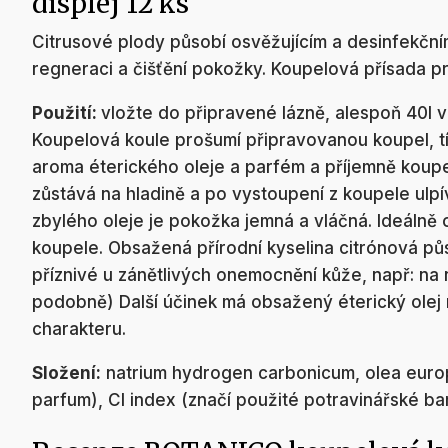
displej 12 ks
Citrusové plody působí osvěžujícím a desinfekčním
regneraci a čišťění pokožky. Koupelová přísada pr
Použití:
vložte do připravené lázně, alespoň 40l
Koupelová koule prošumí připravovanou koupel, tí
aroma éterického oleje a parfém a příjemně koupe
zůstává na hladině a po vystoupení z koupele ulpí
zbylého oleje je pokožka jemná a vláčná. Ideálně
koupele. Obsažená přírodní kyselina citrónová půs
příznivé u zánětlivých onemocnění kůže, např: na 
podobně) Další účinek má obsažený éterický olej
charakteru.
Složení:
natrium hydrogen carbonicum, olea europea
parfum), CI index (značí použité potravinářské ba