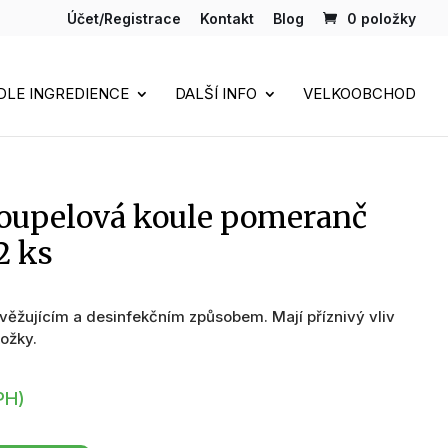
Účet/Registrace
Kontakt
Blog
0 položky
DLE INGREDIENCE
DALŠÍ INFO
VELKOOBCHOD
upelová koule pomeranč
2 ks
věžujícím a desinfekčním způsobem. Mají příznivý vliv
kožky.
PH)