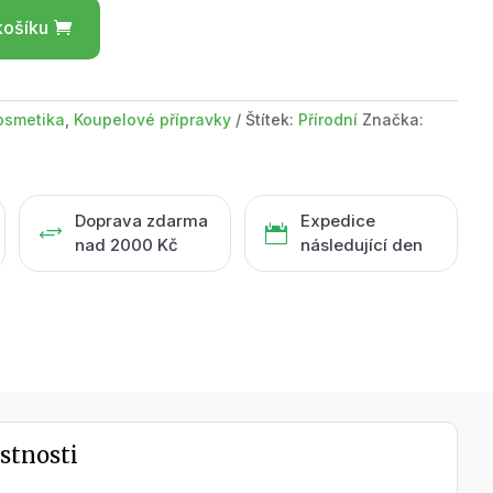
košíku
osmetika
,
Koupelové přípravky
Štítek:
Přírodní
Značka:
Doprava zdarma
Expedice
+

nad 2000 Kč
následující den
stnosti