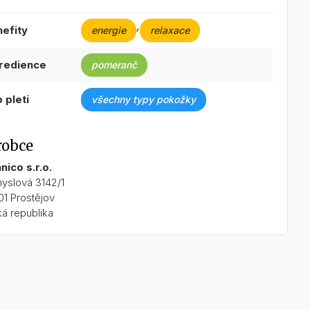
,
nefity
energie
relaxace
gredience
pomeranč
p pleti
všechny typy pokožky
robce
nico s.r.o.
yslová 3142/1
01 Prostějov
á republika