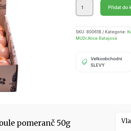
BOTANICO
Přidat do 
koupelová
koule
pomeranč
50g
SKU:
80061B
Kategorie:
K
displej
MUDr.Alice Ratajová
12
ks
množství
Velkoobchodní

SLEVY
Vla
oule pomeranč 50g