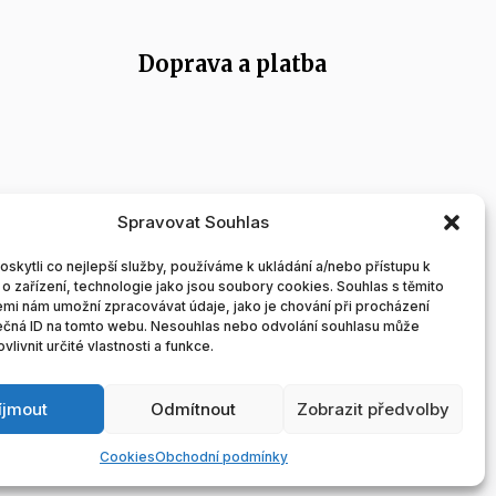
Doprava a platba
Spravovat Souhlas
kytli co nejlepší služby, používáme k ukládání a/nebo přístupu k
o zařízení, technologie jako jsou soubory cookies. Souhlas s těmito
ek
mi nám umožní zpracovávat údaje, jako je chování při procházení
ečná ID na tomto webu. Nesouhlas nebo odvolání souhlasu může
vlivnit určité vlastnosti a funkce.
íjmout
Odmítnout
Zobrazit předvolby
Cookies
Obchodní podmínky