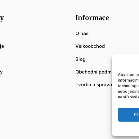
y
Informace
O nás
je
Velkoobchod
Blog
dy
Obchodní podmínky
Abychom pos
informacím 
Tvorba a správa www strán
technologie
nebo jedin
nepříznivě o
Př