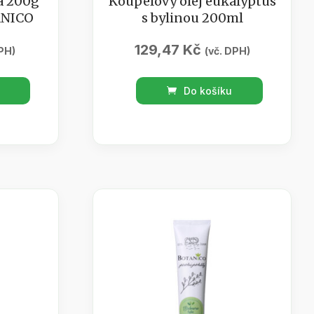
á 200g
Koupelový olej eukalyptus
ANICO
s bylinou 200ml
129,47
Kč
PH)
(vč. DPH)
Koupelový
Do košíku
olej
eukalyptus
s
bylinou
200ml
množství