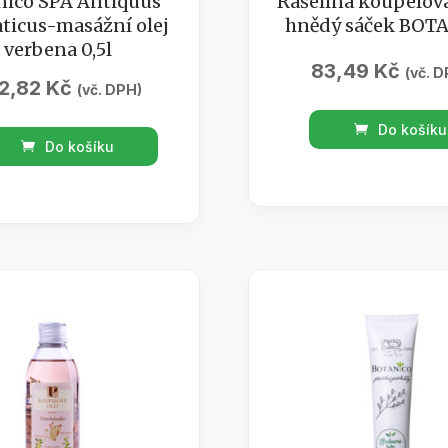
nico SPA Antiquus
Rašelina koupelov
ticus-masážní olej
hnědý sáček BOT
verbena 0,5l
83,49
Kč
(vč. D
2,82
Kč
(vč. DPH)
Rašelina
Do košíku
ico
koupelová
Do košíku
200g
uus
hnědý
ticus-
sáček
ní
BOTANICO
množství
na
tví