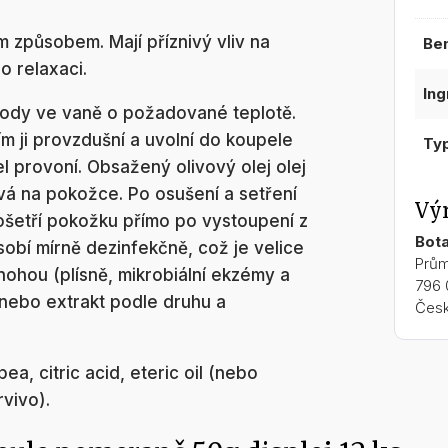
 způsobem. Mají příznivý vliv na
be
o relaxaci.
in
 vody ve vaně o požadované teplotě.
m ji provzdušní a uvolní do koupele
ty
l provoní. Obsažený olivový olej olej
vá na pokožce. Po osušení a setření
Vý
 ošetří pokožku přímo po vystoupení z
Bota
obí mírně dezinfekčně, což je velice
Prům
nohou (plísně, mikrobiální ekzémy a
796 
 nebo extrakt podle druhu a
Česk
, citric acid, eteric oil (nebo
rvivo).