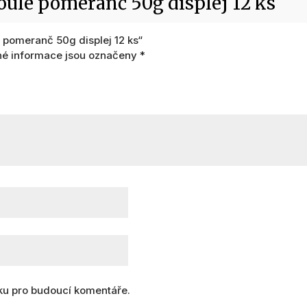
le pomeranč 50g displej 12 ks
pomeranč 50g displej 12 ks“
é informace jsou označeny
*
nku pro budoucí komentáře.