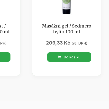
t /
Masážní gel / Sedmero
0 ml
bylin 100 ml
209,33
Kč
DPH)
(vč. DPH)
Masážní
Do košíku
gel
/
Sedmero
bylin
100
ml
množství