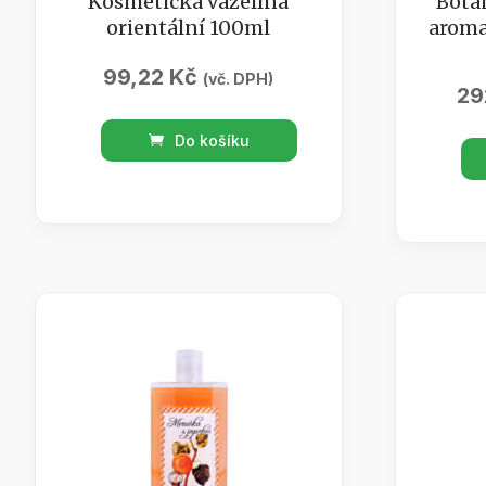
Kosmetická vazelína
Bota
orientální 100ml
aroma
99,22
Kč
(vč. DPH)
29
Kosmetická
Do košíku
Botan
vazelína
SPA
orientální
Antiq
100ml
aroma
množství
masáž
olej
verbe
0,5l
množs