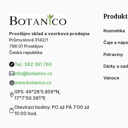
Produkt
Kosmetika
Prostějov sklad a vzorková prodejna
Průmyslová 3142/1
Čaje a nápo
796 01 Prostějov
Česká republika
Potraviny
Tel.: 582 361 760

Dárky a sa
info@botanico.cz

Vánoce
www.botanico.cz

GPS: 49°28'5.859"N,

17°7'50.581"E
Otevírací hodiny: PO až PÁ 7:00 až

15:00 hod.