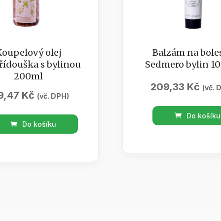
Koupelový olej
Balzám na boles
řídouška s bylinou
Sedmero bylin 10
200ml
209,33
Kč
(vč. 
9,47
Kč
(vč. DPH)
Balzám
Do košíku
lový
na
Do košíku
bolest
ídouška
/
Sedmero
ou
bylin
l
100
tví
ml
množství