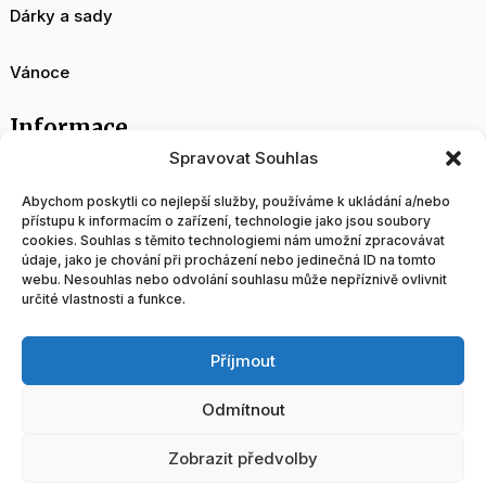
Dárky a sady
Vánoce
Informace
Spravovat Souhlas
O nás
Abychom poskytli co nejlepší služby, používáme k ukládání a/nebo
přístupu k informacím o zařízení, technologie jako jsou soubory
cookies. Souhlas s těmito technologiemi nám umožní zpracovávat
Velkoobchod
údaje, jako je chování při procházení nebo jedinečná ID na tomto
webu. Nesouhlas nebo odvolání souhlasu může nepříznivě ovlivnit
určité vlastnosti a funkce.
Blog
Příjmout
Obchodní podmínky
Odmítnout
Tvorba a správa www stránek
Zobrazit předvolby
Doprava a platba