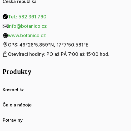
Česká republika
Tel.: 582 361 760

info@botanico.cz

www.botanico.cz

GPS: 49°28'5.859"N, 17°7'50.581"E

Otevírací hodiny: PO až PÁ 7:00 až 15:00 hod.

Produkty
Kosmetika
Čaje a nápoje
Potraviny