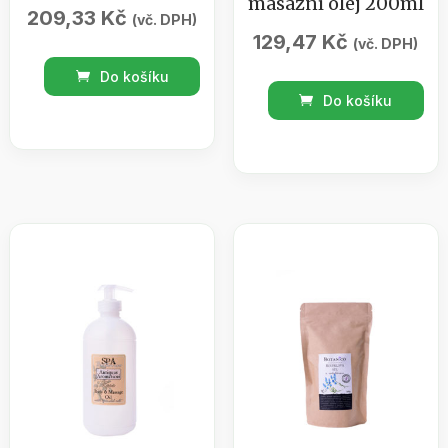
masážní olej 200ml
209,33
Kč
(vč. DPH)
129,47
Kč
(vč. DPH)
Masážní
Do košíku
Konopný
gel
Do košíku
regenerační
/
stimulační
Sedmero
masážní
bylin
olej
100
200ml
ml
množství
množství