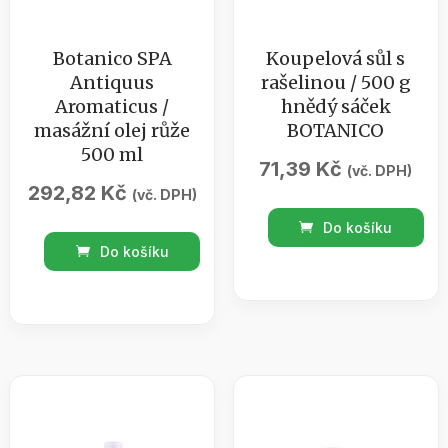
Botanico SPA
Koupelová sůl s
Antiquus
rašelinou / 500 g
Aromaticus /
hnědý sáček
masážní olej růže
BOTANICO
500 ml
71,39
Kč
(vč. DPH)
292,82
Kč
(vč. DPH)
Koupelová
Do košíku
Botanico
sůl
Do košíku
SPA
s
Antiquus
rašelinou
Aromaticus
/
/
500
masážní
g
olej
hnědý
růže
sáček