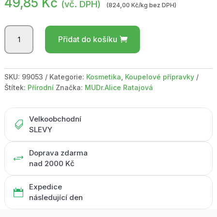
49,85
Kč
(vč. DPH)
(824,00 Kč/kg bez DPH)
BOTANICO
Přidat do košíku
/
Bath
bombs
mandarinka
SKU:
99053
Kategorie:
Kosmetika
,
Koupelové přípravky
50g
Štítek:
Přírodní
Značka:
MUDr.Alice Ratajová
množství
Velkoobchodní

SLEVY
Doprava zdarma
+
nad 2000 Kč
Expedice

následující den