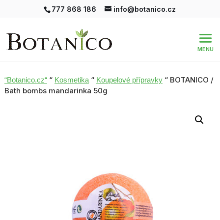
777 868 186
info@botanico.cz
“
“
“ BOTANICO /
“Botanico.cz“
Kosmetika
Koupelové přípravky
Bath bombs mandarinka 50g