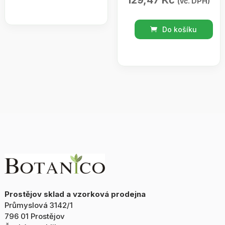
129,47
Kč
(vč. DPH)
/
Meruňka
Konopný
Do košíku
250ml
relaxační
množství
masážní
olej
s
levandulí
a
s
extraktem
konopí
200ml
množství
Prostějov sklad a vzorková prodejna
Průmyslová 3142/1
796 01 Prostějov