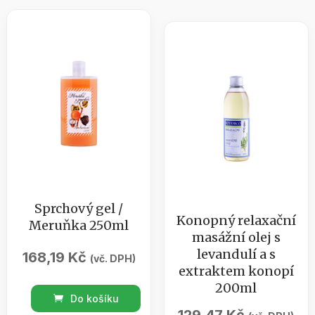
bylinou
250ml
200ml
množství
množství
Sprchový gel /
Konopný relaxační
Meruňka 250ml
masážní olej s
levandulí a s
168,19
Kč
(vč. DPH)
extraktem konopí
200ml
Sprchový
Do košíku
gel