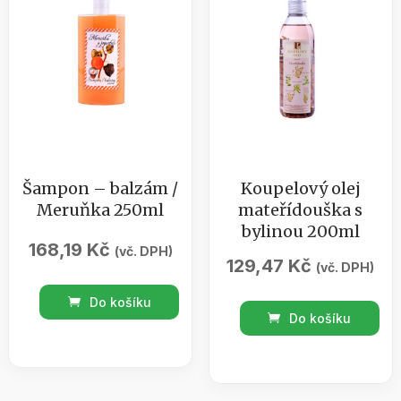
500
BOTANICO
ml
množství
množství
Šampon – balzám /
Koupelový olej
Meruňka 250ml
mateřídouška s
bylinou 200ml
168,19
Kč
(vč. DPH)
129,47
Kč
(vč. DPH)
Šampon
Do košíku
Koupelový
-
Do košíku
olej
balzám
mateřídouška
/
s
Meruňka