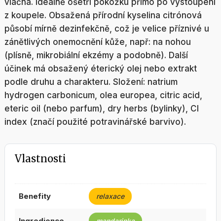
vláčná. Ideálně ošetří pokožku přímo po vystoupení
z koupele. Obsažená přírodní kyselina citrónová
působí mírně dezinfekčně, což je velice příznivé u
zánětlivých onemocnění kůže, např: na nohou
(plísně, mikrobiální ekzémy a podobně). Další
účinek má obsažený éterický olej nebo extrakt
podle druhu a charakteru. Složení: natrium
hydrogen carbonicum, olea europea, citric acid,
eteric oil (nebo parfum), dry herbs (bylinky), CI
index (značí použité potravinářské barvivo).
Vlastnosti
benefity
relaxace
ingredience
mandarinka