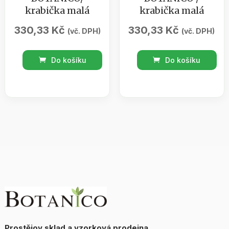
krabička malá
krabička malá
330,33
Kč
330,33
Kč
(vč. DPH)
(vč. DPH)
Sada
Sada
Do košíku
Do košíku
Růže
Oliva
BOTANICO/
BOTANICO
krabička
/
malá
krabička
množství
malá
množství
Prostějov sklad a vzorková prodejna