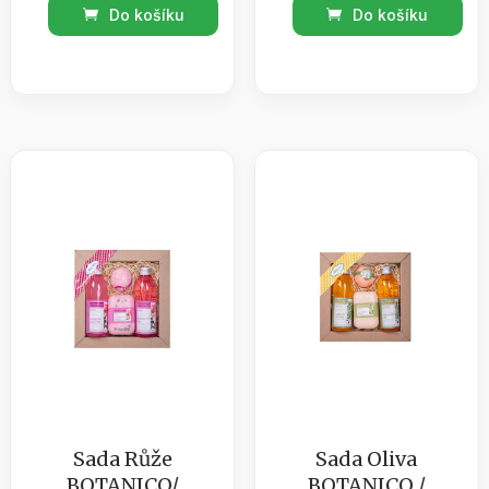
sáček
Vánoční
Do košíku
Do košíku
tatrafánová
sada
průhledný
Vánoční
množství
sencha
množství
Sada Růže
Sada Oliva
BOTANICO/
BOTANICO /