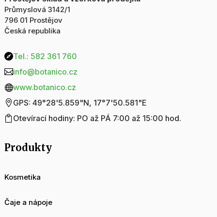
Průmyslová 3142/1
796 01 Prostějov
Česká republika
Tel.: 582 361 760

info@botanico.cz

www.botanico.cz

GPS: 49°28'5.859"N, 17°7'50.581"E

Otevírací hodiny: PO až PÁ 7:00 až 15:00 hod.

Produkty
Kosmetika
Čaje a nápoje