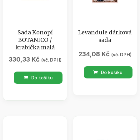
Sada Konopí
Levandule dárková
BOTANICO /
sada
krabička malá
234,08
Kč
(vč. DPH)
330,33
Kč
(vč. DPH)
Levandule
Do košíku
Sada
dárková
Do košíku
Konopí
sada
BOTANICO
množství
/
krabička
malá
množství