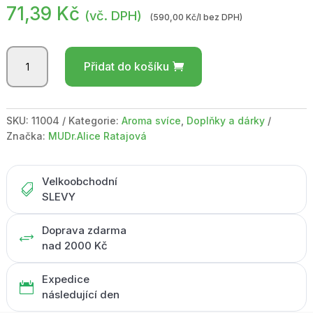
71,39
Kč
(vč. DPH)
(590,00 Kč/l bez DPH)
BOTANICO
Přidat do košíku
kalamář
s
korkem
/
SKU:
11004
Kategorie:
Aroma svíce
,
Doplňky a dárky
aroma
Značka:
MUDr.Alice Ratajová
svíce
bílá
mandle
Velkoobchodní

/
SLEVY
100ml
množství
Doprava zdarma
+
nad 2000 Kč
Expedice

následující den