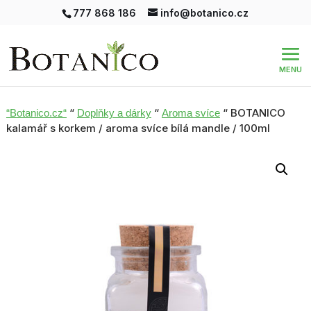
777 868 186
info@botanico.cz
“
“
“ BOTANICO
“Botanico.cz“
Doplňky a dárky
Aroma svíce
kalamář s korkem / aroma svíce bílá mandle / 100ml