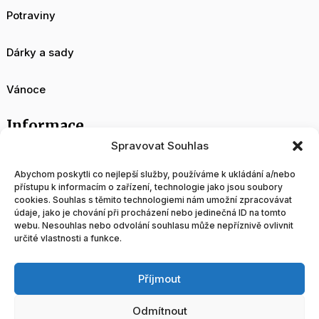
Potraviny
Dárky a sady
Vánoce
Informace
Spravovat Souhlas
O nás
Abychom poskytli co nejlepší služby, používáme k ukládání a/nebo
přístupu k informacím o zařízení, technologie jako jsou soubory
cookies. Souhlas s těmito technologiemi nám umožní zpracovávat
Velkoobchod
údaje, jako je chování při procházení nebo jedinečná ID na tomto
webu. Nesouhlas nebo odvolání souhlasu může nepříznivě ovlivnit
určité vlastnosti a funkce.
Blog
Příjmout
Obchodní podmínky
Odmítnout
Tvorba a správa www stránek