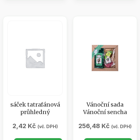
/
solí
aroma
z
svíce
Mrtvého
žlutá
moře
oliva
800g
/
množství
100ml
množství
sáček tatrafánová
Vánoční sada
průhledný
Vánoční sencha
2,42
Kč
256,48
Kč
(vč. DPH)
(vč. DPH)