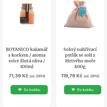
BOTANICO kalamář
Solný nahřívací
s korkem / aroma
pytlík se solí z
svíce žlutá oliva /
Mrtvého moře
100ml
800g
71,39
Kč
119,79
Kč
(vč. DPH)
(vč. DPH)
BOTANICO
Solný
Do košíku
Do košíku
kalamář
nahřívací
s
pytlík
korkem
se