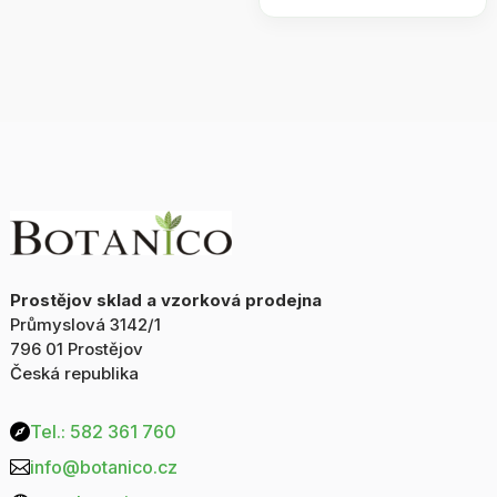
100ml
200ml
množství
množství
Prostějov sklad a vzorková prodejna
Průmyslová 3142/1
796 01 Prostějov
Česká republika
Tel.: 582 361 760

info@botanico.cz
