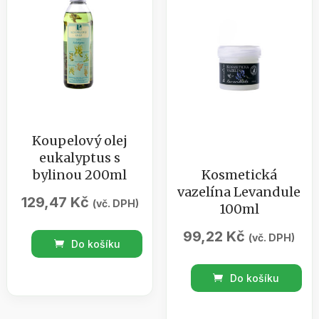
0,5l
množství
Koupelový olej
eukalyptus s
bylinou 200ml
Kosmetická
vazelína Levandule
129,47
Kč
(vč. DPH)
100ml
99,22
Kč
Koupelový
(vč. DPH)
Do košíku
olej
Kosmetická
eukalyptus
Do košíku
vazelína
s
Levandule
bylinou