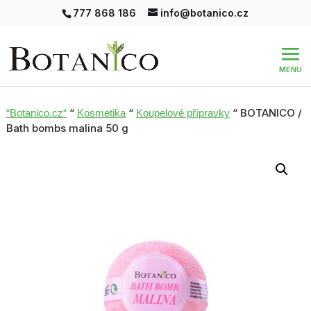
777 868 186
info@botanico.cz
“
“
“ BOTANICO /
“Botanico.cz“
Kosmetika
Koupelové přípravky
Bath bombs malina 50 g