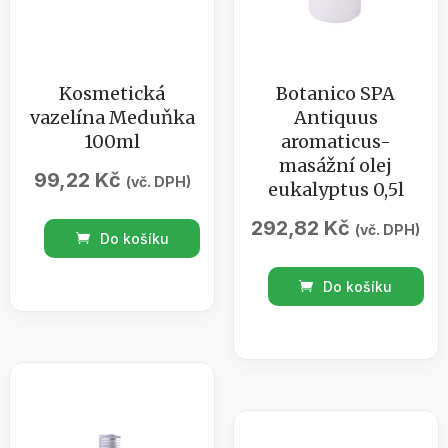
Kosmetická
Botanico SPA
vazelína Meduňka
Antiquus
100ml
aromaticus-
masážní olej
99,22
Kč
(vč. DPH)
eukalyptus 0,5l
292,82
Kč
Kosmetická
(vč. DPH)
Do košíku
vazelína
Botanico
Meduňka
Do košíku
SPA
100ml
Antiquus
množství
aromaticus-
masážní
olej
eukalyptus