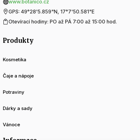
www.botanico.cz

GPS: 49°28'5.859"N, 17°7'50.581"E

Otevírací hodiny: PO až PÁ 7:00 až 15:00 hod.

Produkty
Kosmetika
Čaje a nápoje
Potraviny
Dárky a sady
Vánoce