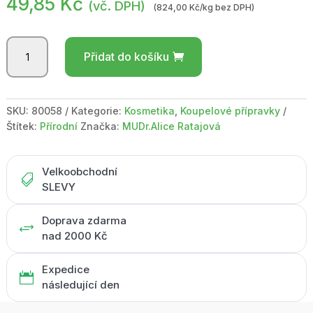
49,85
Kč
(vč. DPH)
(824,00 Kč/kg bez DPH)
BOTANICO
Přidat do košíku
/
Bath
bombs
malina
SKU:
80058
Kategorie:
Kosmetika
,
Koupelové přípravky
50
Štítek:
Přírodní
Značka:
MUDr.Alice Ratajová
g
množství
Velkoobchodní

SLEVY
Doprava zdarma
+
nad 2000 Kč
Expedice

následující den