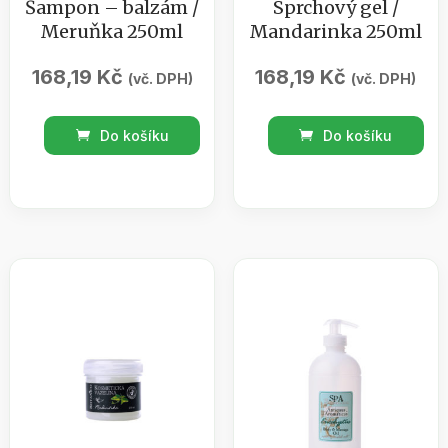
Šampon – balzám /
Sprchový gel /
Meruňka 250ml
Mandarinka 250ml
168,19
Kč
168,19
Kč
(vč. DPH)
(vč. DPH)
Šampon
Sprchový
Do košíku
Do košíku
-
gel
balzám
/
/
Mandarinka
Meruňka
250ml
250ml
množství
množství