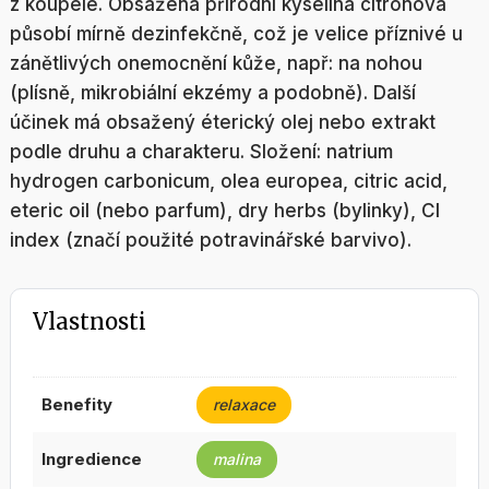
z koupele. Obsažená přírodní kyselina citrónová
působí mírně dezinfekčně, což je velice příznivé u
zánětlivých onemocnění kůže, např: na nohou
(plísně, mikrobiální ekzémy a podobně). Další
účinek má obsažený éterický olej nebo extrakt
podle druhu a charakteru. Složení: natrium
hydrogen carbonicum, olea europea, citric acid,
eteric oil (nebo parfum), dry herbs (bylinky), CI
index (značí použité potravinářské barvivo).
Vlastnosti
benefity
relaxace
ingredience
malina