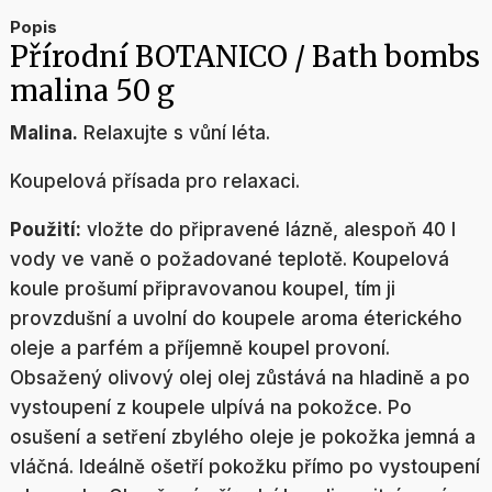
Popis
Přírodní BOTANICO / Bath bombs
malina 50 g
Malina.
Relaxujte s vůní léta.
Koupelová přísada pro relaxaci.
Použití:
vložte do připravené lázně, alespoň 40 l
vody ve vaně o požadované teplotě. Koupelová
koule prošumí připravovanou koupel, tím ji
provzdušní a uvolní do koupele aroma éterického
oleje a parfém a příjemně koupel provoní.
Obsažený olivový olej olej zůstává na hladině a po
vystoupení z koupele ulpívá na pokožce. Po
osušení a setření zbylého oleje je pokožka jemná a
vláčná. Ideálně ošetří pokožku přímo po vystoupení