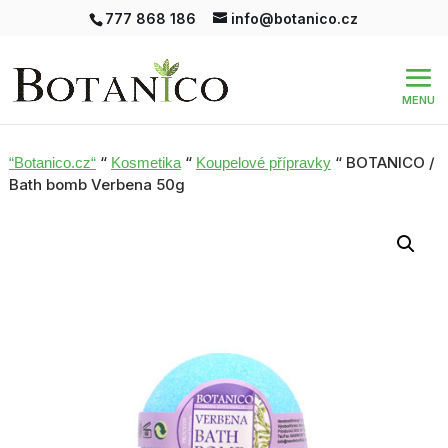
777 868 186
info@botanico.cz
“
“
“ BOTANICO /
“Botanico.cz“
Kosmetika
Koupelové přípravky
Bath bomb Verbena 50g