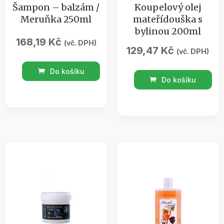
Šampon – balzám /
Koupelový olej
Meruňka 250ml
mateřídouška s
bylinou 200ml
168,19
Kč
(vč. DPH)
129,47
Kč
(vč. DPH)
Šampon
Do košíku
Koupelový
-
Do košíku
olej
balzám
mateřídouška
/
s
Meruňka
bylinou
250ml
200ml
množství
množství