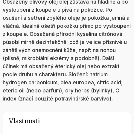
Obsažený olivový olej olej zůstává na hladině a po
vystoupení z koupele ulpívá na pokožce. Po
osušení a setření zbylého oleje je pokožka jemná a
vláčná. Ideálně ošetří pokožku přímo po vystoupení
z koupele. Obsažená přírodní kyselina citrónová
působí mírně dezinfekčně, což je velice příznivé u
zánětlivých onemocnění kůže, např: na nohou
(plísně, mikrobiální ekzémy a podobně). Další
účinek má obsažený éterický olej nebo extrakt
podle druhu a charakteru. Složení: natrium
hydrogen carbonicum, olea europea, citric acid,
eteric oil (nebo parfum), dry herbs (bylinky), CI
index (značí použité potravinářské barvivo).
Vlastnosti