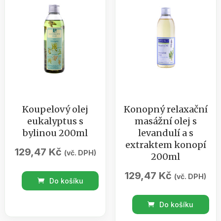
Koupelový olej
Konopný relaxační
eukalyptus s
masážní olej s
bylinou 200ml
levandulí a s
extraktem konopí
129,47
Kč
(vč. DPH)
200ml
129,47
Kč
Koupelový
(vč. DPH)
Do košíku
olej
Konopný
eukalyptus
Do košíku
relaxační
s