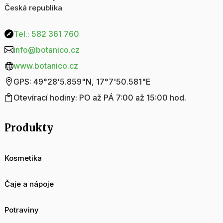
Česká republika
Tel.: 582 361 760

info@botanico.cz

www.botanico.cz

GPS: 49°28'5.859"N, 17°7'50.581"E

Otevírací hodiny: PO až PÁ 7:00 až 15:00 hod.

Produkty
Kosmetika
Čaje a nápoje
Potraviny