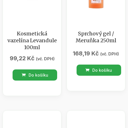
Kosmetická
Sprchový gel /
vazelína Levandule
Meruňka 250ml
100ml
168,19
Kč
(vč. DPH)
99,22
Kč
(vč. DPH)
Sprchový
Do košíku
Kosmetická
gel
Do košíku
vazelína
/
Levandule
Meruňka
100ml
250ml
množství
množství