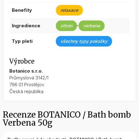
benefity
relaxace
,
ingredience
citron
verbena
typ pleti
všechny typy pokožky
Výrobce
Botanico s.r.o.
Průmyslová 3142/1
796 01 Prostějov
Česká republika
Recenze BOTANICO / Bath bomb
Verbena 50g