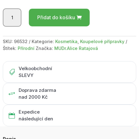
BOTANICO
Přidat do košíku
/
Bath
bomb
Verbena
SKU:
96532
Kategorie:
Kosmetika
,
Koupelové přípravky
50g
Štítek:
Přírodní
Značka:
MUDr.Alice Ratajová
množství
Velkoobchodní

SLEVY
Doprava zdarma
+
nad 2000 Kč
Expedice

následující den
Popis