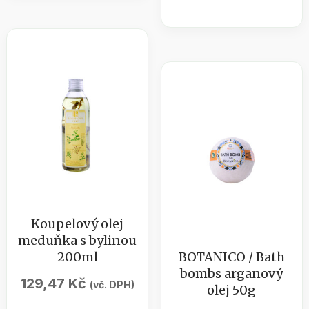
masážní
bylinou
olej
200ml
s
množství
levandulí
a
s
extraktem
konopí
200ml
množství
Koupelový olej
meduňka s bylinou
200ml
BOTANICO / Bath
bombs arganový
129,47
Kč
(vč. DPH)
olej 50g