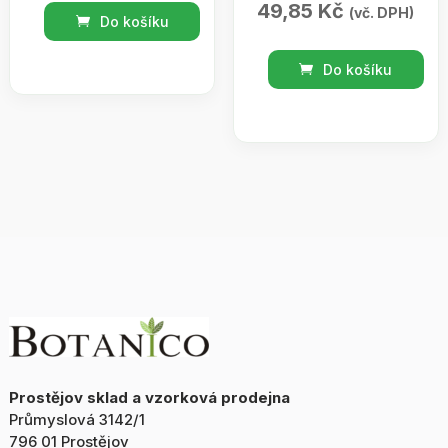
49,85
Kč
Koupelový
(vč. DPH)
Do košíku
olej
BOTANICO
meduňka
Do košíku
/
s
Bath
bylinou
bombs
200ml
arganový
množství
olej
50g
množství
Prostějov sklad a vzorková prodejna
Průmyslová 3142/1
796 01 Prostějov