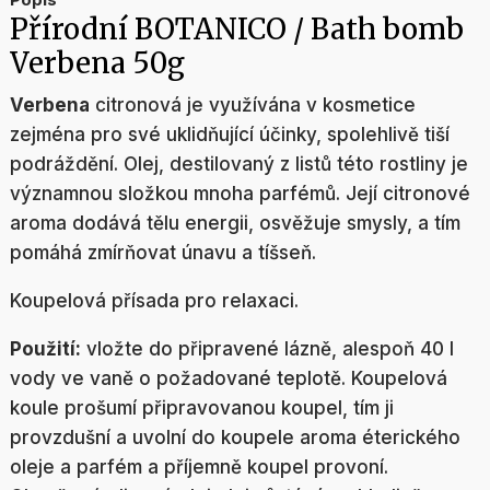
Přírodní BOTANICO / Bath bomb
Verbena 50g
Verbena
citronová je využívána v kosmetice
zejména pro své uklidňující účinky, spolehlivě tiší
podráždění. Olej, destilovaný z listů této rostliny je
významnou složkou mnoha parfémů. Její citronové
aroma dodává tělu energii, osvěžuje smysly, a tím
pomáhá zmírňovat únavu a tíšseň.
Koupelová přísada pro relaxaci.
Použití:
vložte do připravené lázně, alespoň 40 l
vody ve vaně o požadované teplotě. Koupelová
koule prošumí připravovanou koupel, tím ji
provzdušní a uvolní do koupele aroma éterického
oleje a parfém a příjemně koupel provoní.