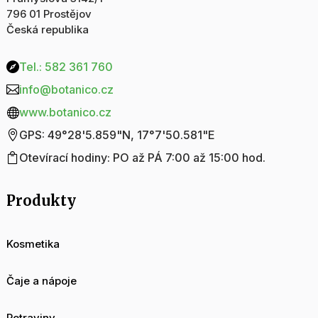
796 01 Prostějov
Česká republika
Tel.: 582 361 760

info@botanico.cz

www.botanico.cz

GPS: 49°28'5.859"N, 17°7'50.581"E

Otevírací hodiny: PO až PÁ 7:00 až 15:00 hod.

Produkty
Kosmetika
Čaje a nápoje
Potraviny