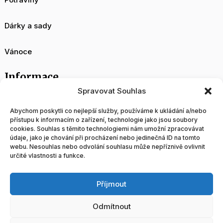
Dárky a sady
Vánoce
Informace
Spravovat Souhlas
O nás
Abychom poskytli co nejlepší služby, používáme k ukládání a/nebo
přístupu k informacím o zařízení, technologie jako jsou soubory
cookies. Souhlas s těmito technologiemi nám umožní zpracovávat
Velkoobchod
údaje, jako je chování při procházení nebo jedinečná ID na tomto
webu. Nesouhlas nebo odvolání souhlasu může nepříznivě ovlivnit
určité vlastnosti a funkce.
Blog
Příjmout
Obchodní podmínky
Odmítnout
Tvorba a správa www stránek