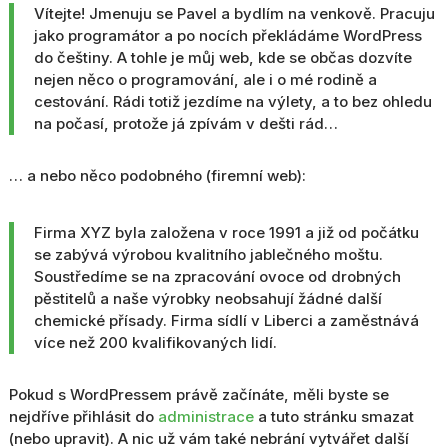
Vítejte! Jmenuju se Pavel a bydlím na venkově. Pracuju
jako programátor a po nocích překládáme WordPress
do češtiny. A tohle je můj web, kde se občas dozvíte
nejen něco o programování, ale i o mé rodině a
cestování. Rádi totiž jezdíme na výlety, a to bez ohledu
na počasí, protože já zpívám v dešti rád…
… a nebo něco podobného (firemní web):
Firma XYZ byla založena v roce 1991 a již od počátku
se zabývá výrobou kvalitního jablečného moštu.
Soustředíme se na zpracování ovoce od drobných
pěstitelů a naše výrobky neobsahují žádné další
chemické přísady. Firma sídlí v Liberci a zaměstnává
více než 200 kvalifikovaných lidí.
Pokud s WordPressem právě začínáte, měli byste se
nejdříve přihlásit do
administrace
a tuto stránku smazat
(nebo upravit). A nic už vám také nebrání vytvářet další