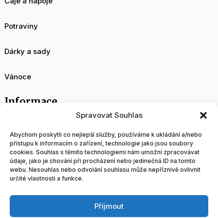
Čaje a nápoje
Potraviny
Dárky a sady
Vánoce
Informace
Spravovat Souhlas
O nás
Abychom poskytli co nejlepší služby, používáme k ukládání a/nebo
přístupu k informacím o zařízení, technologie jako jsou soubory
cookies. Souhlas s těmito technologiemi nám umožní zpracovávat
Velkoobchod
údaje, jako je chování při procházení nebo jedinečná ID na tomto
webu. Nesouhlas nebo odvolání souhlasu může nepříznivě ovlivnit
určité vlastnosti a funkce.
Blog
Příjmout
Obchodní podmínky