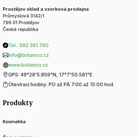
Prostějov sklad a vzorková prodejna
Průmyslová 3142/1
796 01 Prostějov
Česká republika
Tel.: 582 361 760

info@botanico.cz

www.botanico.cz

GPS: 49°28'5.859"N, 17°7'50.581"E

Otevírací hodiny: PO až PÁ 7:00 až 15:00 hod.

Produkty
Kosmetika