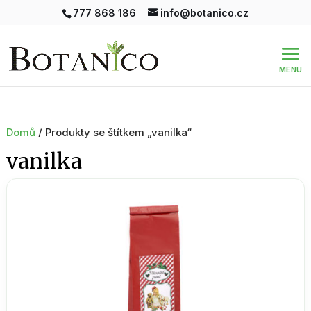
777 868 186
info@botanico.cz
Domů
/ Produkty se štítkem „vanilka“
vanilka