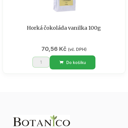
Horká čokoláda vanilka 100g
70,56
Kč
(vč. DPH)
Horká
Do košíku
čokoláda
vanilka
100g
množství