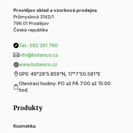
Prostějov sklad a vzorková prodejna
Průmyslová 3142/1
796 01 Prostějov
Česká republika
Tel.: 582 361 760

info@botanico.cz

www.botanico.cz

GPS: 49°28'5.859"N, 17°7'50.581"E

Otevírací hodiny: PO až PÁ 7:00 až 15:00

hod.
Produkty
Kosmetika