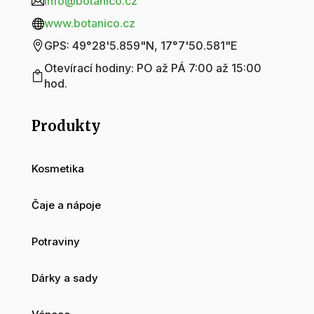
info@botanico.cz

www.botanico.cz

GPS: 49°28'5.859"N, 17°7'50.581"E

Otevírací hodiny: PO až PÁ 7:00 až 15:00

hod.
Produkty
Kosmetika
Čaje a nápoje
Potraviny
Dárky a sady