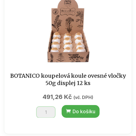
množství
BOTANICO koupelová koule ovesné vločky
50g displej 12 ks
491,26
Kč
(vč. DPH)
BOTANICO
Do košíku
koupelová
koule
ovesné