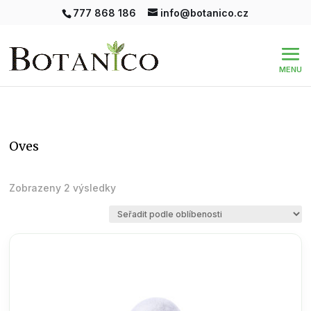
777 868 186
info@botanico.cz
oves
Seřazeno
Zobrazeny 2 výsledky
podle
oblíbenosti