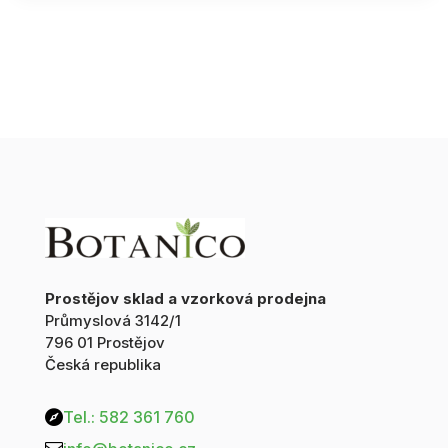
vločky
50g
displej
12
ks
množství
Prostějov sklad a vzorková prodejna
Průmyslová 3142/1
796 01 Prostějov
Česká republika
Tel.: 582 361 760
