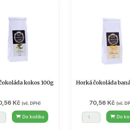
čokoláda kokos 100g
Horká čokoláda ban
0,56
Kč
70,56
Kč
(vč. DPH)
(vč. D
Horká
Do košíku
Do ko
áda
čokoláda
banán