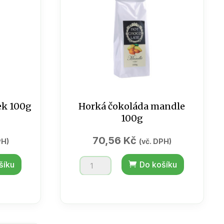
ek 100g
Horká čokoláda mandle
100g
70,56
Kč
PH)
(vč. DPH)
Horká
šíku
Do košíku
čokoláda
mandle
100g
množství