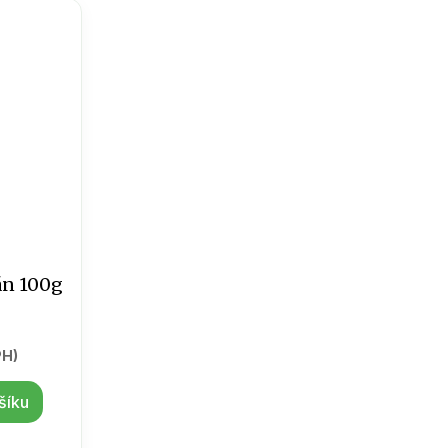
án 100g
PH)
šíku