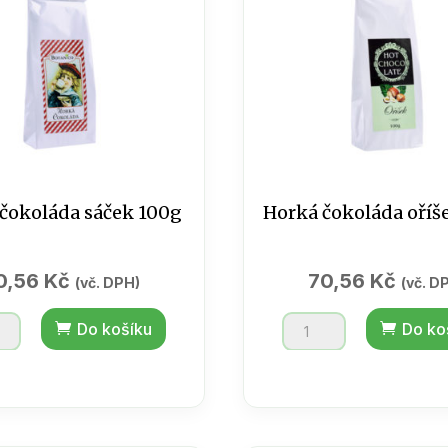
čokoláda sáček 100g
Horká čokoláda oříš
0,56
Kč
70,56
Kč
(vč. DPH)
(vč. D
Horká
Do košíku
Do ko
áda
čokoláda
oříšek
100g
tví
množství