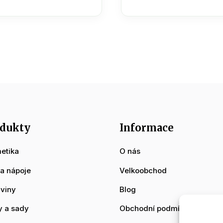
100g
tví
množství
dukty
Informace
etika
O nás
 a nápoje
Velkoobchod
aviny
Blog
y a sady
Obchodní podmínky