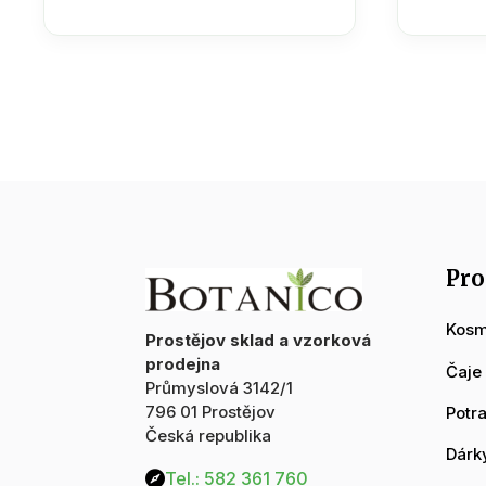
100g
100g
množství
množs
Pro
Kosm
Prostějov sklad a vzorková
prodejna
Čaje
Průmyslová 3142/1
796 01 Prostějov
Potr
Česká republika
Dárk
Tel.: 582 361 760
