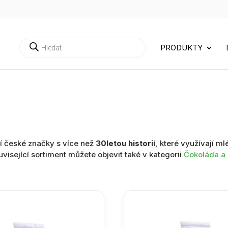
Products
PRODUKTY
search
í české značky s více než
30letou historií
, které využívají ml
visející sortiment můžete objevit také v kategorii
Čokoláda a