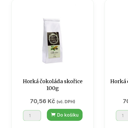
Horká čokoláda skořice
Horká 
100g
70,56
Kč
7
(vč. DPH)
Horká
Horká
Do košíku
čokoláda
čokol
skořice
kokos