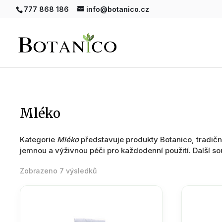
777 868 186
info@botanico.cz
mléko
Kategorie
Mléko
představuje produkty Botanico, tradičn
jemnou a výživnou péči pro každodenní použití. Další sou
Seřazeno
Zobrazeno 7 výsledků
podle
oblíbenosti