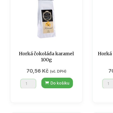
Horká čokoláda karamel
Horká 
100g
70,56
Kč
7
(vč. DPH)
Horká
Horká
Do košíku
čokoláda
čokol
karamel
sáček
100g
100g
množství
množs