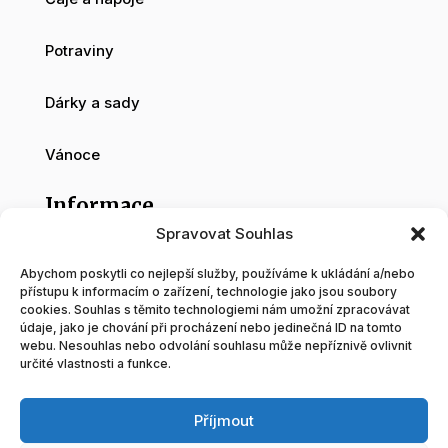
Potraviny
Dárky a sady
Vánoce
Informace
Spravovat Souhlas
O nás
Abychom poskytli co nejlepší služby, používáme k ukládání a/nebo
přístupu k informacím o zařízení, technologie jako jsou soubory
cookies. Souhlas s těmito technologiemi nám umožní zpracovávat
Velkoobchod
údaje, jako je chování při procházení nebo jedinečná ID na tomto
webu. Nesouhlas nebo odvolání souhlasu může nepříznivě ovlivnit
určité vlastnosti a funkce.
Blog
Příjmout
Obchodní podmínky