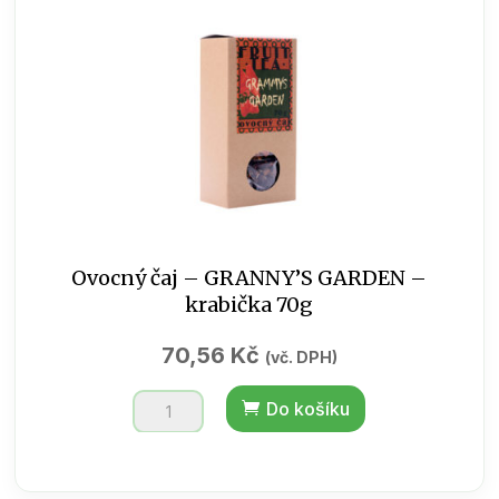
70g
množství
Ovocný čaj – GRANNY’S GARDEN –
krabička 70g
70,56
Kč
(vč. DPH)
Ovocný
Do košíku
čaj
-
GRANNY'S