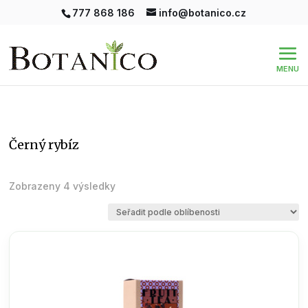
777 868 186
info@botanico.cz
černý rybíz
Seřazeno
Zobrazeny 4 výsledky
podle
oblíbenosti