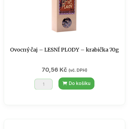
Ovocný čaj – LESNÍ PLODY – krabička 70g
70,56
Kč
(vč. DPH)
Ovocný
Do košíku
čaj
-
LESNÍ
PLODY
-
krabička