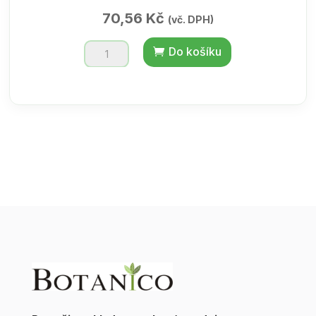
70,56
Kč
(vč. DPH)
HEMOROIDAN
Do košíku
tea
-
krabička
s
okénkem
50g
množství