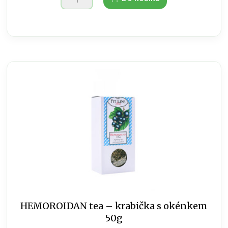
tea
-
krabička
s
okénkem
50g
množství
HEMOROIDAN tea – krabička s okénkem
50g