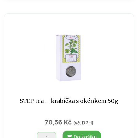
GARDEN
-
krabička
70g
množství
STEP tea – krabička s okénkem 50g
70,56
Kč
(vč. DPH)
STEP
Do košíku