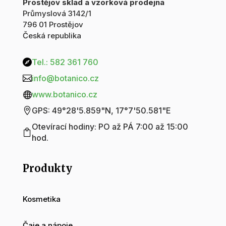
Prostějov sklad a vzorková prodejna
Průmyslová 3142/1
796 01 Prostějov
Česká republika
Tel.: 582 361 760

info@botanico.cz

www.botanico.cz

GPS: 49°28'5.859"N, 17°7'50.581"E

Otevírací hodiny: PO až PÁ 7:00 až 15:00

hod.
Produkty
Kosmetika
Čaje a nápoje