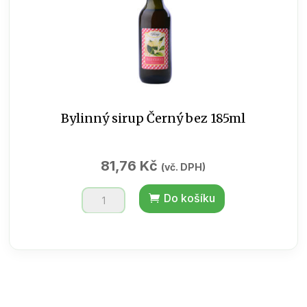
Bylinný sirup Černý bez 185ml
81,76
Kč
(vč. DPH)
Bylinný
Do košíku
sirup
Černý
bez
185ml
množství