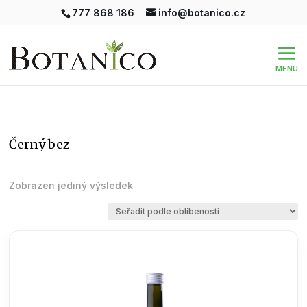
777 868 186
info@botanico.cz
černý bez
Zobrazen jediný výsledek