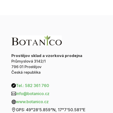
Prostějov sklad a vzorková prodejna
Průmyslová 3142/1
796 01 Prostějov
Česká republika
Tel.: 582 361 760

info@botanico.cz

www.botanico.cz

GPS: 49°28'5.859"N, 17°7'50.581"E
