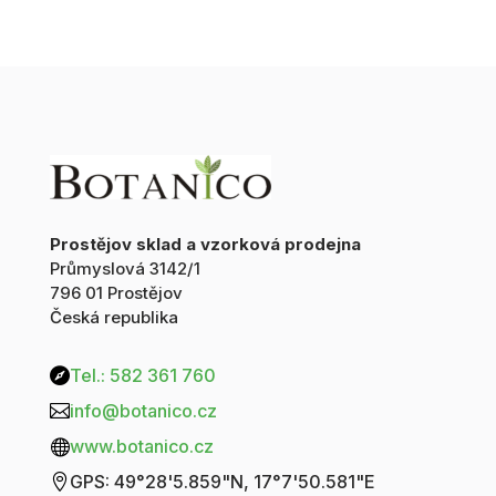
70g
množství
Prostějov sklad a vzorková prodejna
Průmyslová 3142/1
796 01 Prostějov
Česká republika
Tel.: 582 361 760

info@botanico.cz

www.botanico.cz

GPS: 49°28'5.859"N, 17°7'50.581"E
