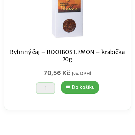
Bylinný čaj – ROOIBOS LEMON – krabička
70g
70,56
Kč
(vč. DPH)
Bylinný
Do košíku
čaj
-
ROOIBOS
LEMON
-
krabička