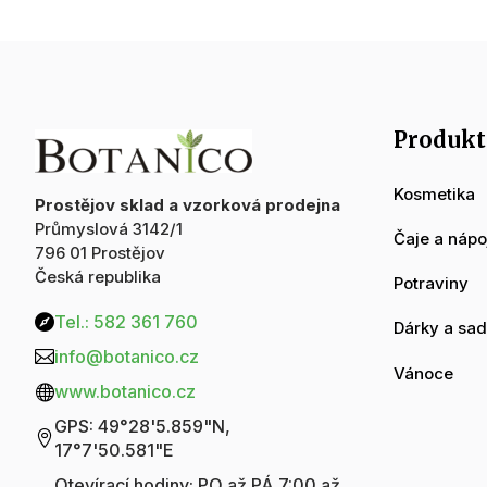
Produkt
Kosmetika
Prostějov sklad a vzorková prodejna
Průmyslová 3142/1
Čaje a nápo
796 01 Prostějov
Česká republika
Potraviny
Tel.: 582 361 760

Dárky a sa
info@botanico.cz

Vánoce
www.botanico.cz

GPS: 49°28'5.859"N,

17°7'50.581"E
Otevírací hodiny: PO až PÁ 7:00 až