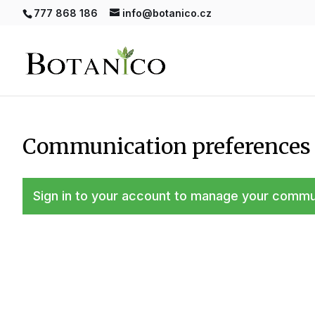
777 868 186
info@botanico.cz
Communication preferences
Sign in to your account
to manage your commun