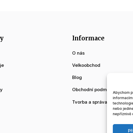
y
Informace
O nás
je
Velkoobchod
Blog
dy
Obchodní podmínky
Abychom pos
informacím 
Tvorba a správa www strán
technologie
nebo jedin
nepříznivě o
Př