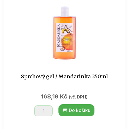
moře
0,5l
množství
Sprchový gel / Mandarinka 250ml
168,19
Kč
(vč. DPH)
Sprchový
Do košíku
gel
/