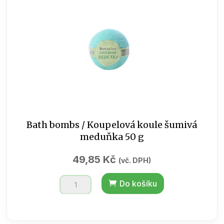
množství
Bath bombs / Koupelová koule šumivá
meduňka 50 g
49,85
Kč
(vč. DPH)
Bath
Do košíku
bombs
/
Koupelová