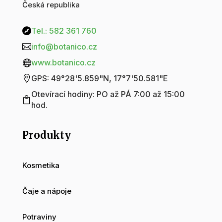
Česká republika
Tel.: 582 361 760

info@botanico.cz

www.botanico.cz

GPS: 49°28'5.859"N, 17°7'50.581"E

Otevírací hodiny: PO až PÁ 7:00 až 15:00

hod.
Produkty
Kosmetika
Čaje a nápoje
Potraviny