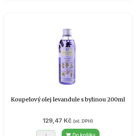
koule
šumivá
meduňka
50
g
množství
Koupelový olej levandule s bylinou 200ml
129,47
Kč
(vč. DPH)
Koupelový
Do košíku