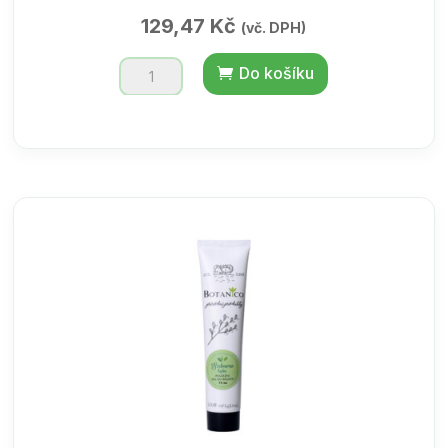
129,47
Kč
(vč. DPH)
Koupelový
Do košíku
olej
meduňka
s
bylinou
200ml
množství