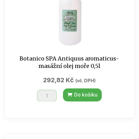
Botanico SPA Antiquus aromaticus-
masážní olej moře 0,5l
292,82
Kč
(vč. DPH)
Botanico
Do košíku
SPA
Antiquus
aromaticus-
masážní
olej