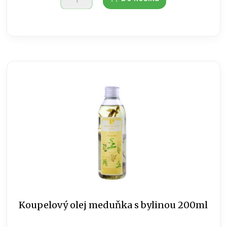
olej
levandule
s
bylinou
200ml
množství
Koupelový olej meduňka s bylinou 200ml