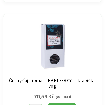
Mandarinka
250ml
množství
Černý čaj aroma – EARL GREY – krabička
70g
70,56
Kč
(vč. DPH)