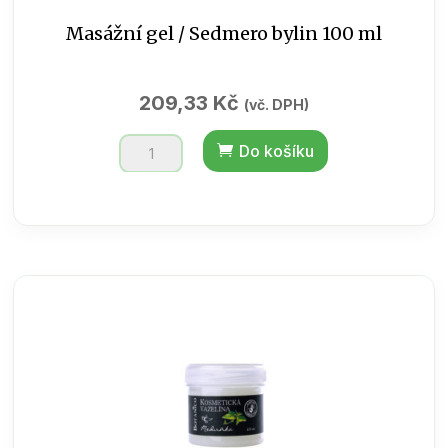
Masážní gel / Sedmero bylin 100 ml
209,33
Kč
(vč. DPH)
Masážní
Do košíku
gel
/
Sedmero
bylin
100
ml
množství