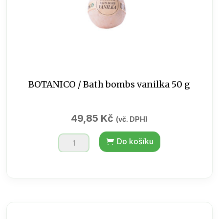
BOTANICO / Bath bombs vanilka 50 g
49,85
Kč
(vč. DPH)
BOTANICO
Do košíku
/
Bath
bombs
vanilka
50
g