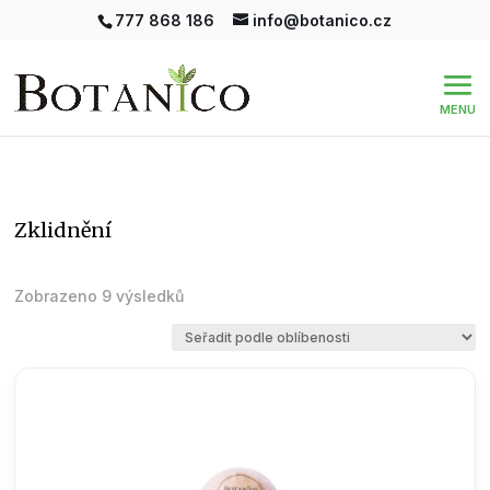
777 868 186
info@botanico.cz
zklidnění
Seřazeno
Zobrazeno 9 výsledků
podle
oblíbenosti