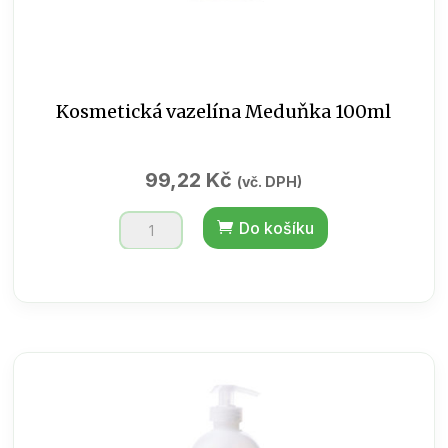
Kosmetická vazelína Meduňka 100ml
99,22
Kč
(vč. DPH)
Kosmetická
Do košíku
vazelína
Meduňka
100ml
množství