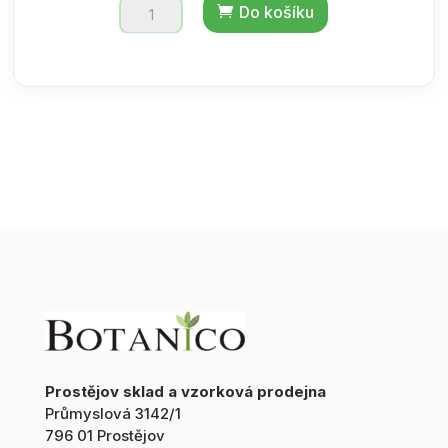
Černý
Do košíku
čaj
aroma
-
EARL
GREY
-
krabička
70g
množství
Prostějov sklad a vzorková prodejna
Průmyslová 3142/1
796 01 Prostějov