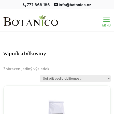
777 868 186
info@botanico.cz
vápník a bílkoviny
Zobrazen jediný výsledek