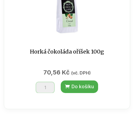
Horká čokoláda oříšek 100g
70,56
Kč
(vč. DPH)
Horká
Do košíku
čokoláda
oříšek
100g
množství