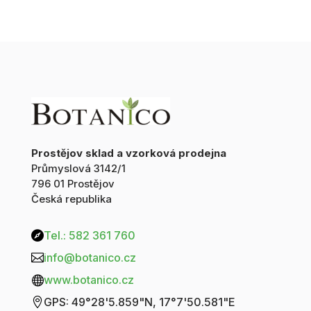
Prostějov sklad a vzorková prodejna
Průmyslová 3142/1
796 01 Prostějov
Česká republika
Tel.: 582 361 760

info@botanico.cz

www.botanico.cz

GPS: 49°28'5.859"N, 17°7'50.581"E
