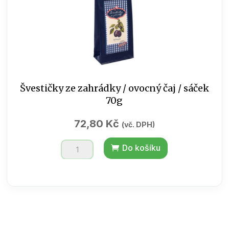
Švestičky ze zahrádky / ovocný čaj / sáček
70g
72,80
Kč
(vč. DPH)
Švestičky
Do košíku
ze
zahrádky
/
ovocný
čaj
/