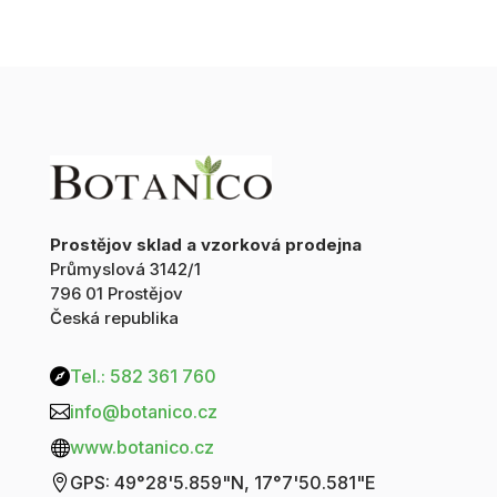
sáček
70g
množství
Prostějov sklad a vzorková prodejna
Průmyslová 3142/1
796 01 Prostějov
Česká republika
Tel.: 582 361 760

info@botanico.cz

www.botanico.cz

GPS: 49°28'5.859"N, 17°7'50.581"E
