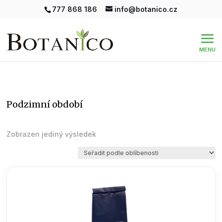
777 868 186
info@botanico.cz
podzimní období
Zobrazen jediný výsledek