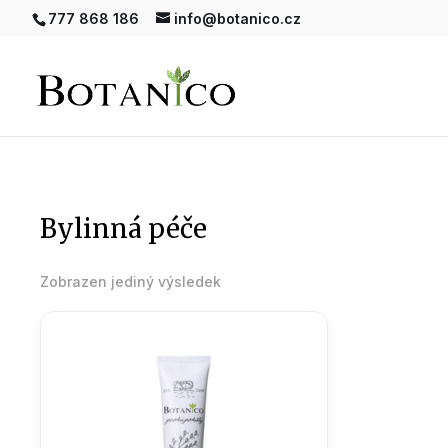
777 868 186
info@botanico.cz
bylinná péče
Zobrazen jediný výsledek