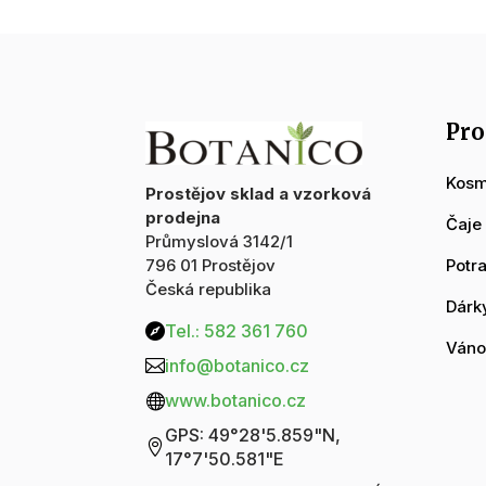
Pro
Kosm
Prostějov sklad a vzorková
prodejna
Čaje
Průmyslová 3142/1
796 01 Prostějov
Potr
Česká republika
Dárk
Tel.: 582 361 760

Váno
info@botanico.cz

www.botanico.cz

GPS: 49°28'5.859"N,

17°7'50.581"E