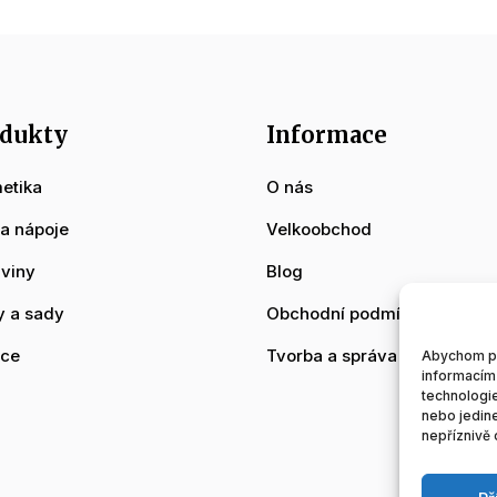
dukty
Informace
etika
O nás
 a nápoje
Velkoobchod
aviny
Blog
y a sady
Obchodní podmínky
ce
Tvorba a správa www strán
Abychom pos
informacím 
technologie
nebo jedin
nepříznivě o