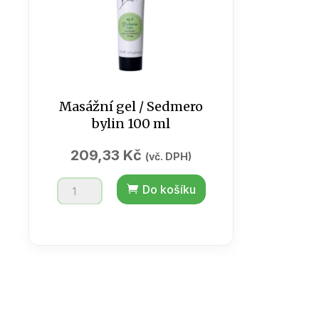
Masážní gel / Sedmero
bylin 100 ml
209,33
Kč
(vč. DPH)
Masážní
Do košíku
gel
/
Sedmero
bylin
100
ml
množství